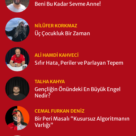
Beni Bu Kadar Sevme Anne!
NILÜFER KORKMAZ
Üç Çocukluk Bir Zaman
ALI HAMDI KAHVECİ
Sıfır Hata, Periler ve Parlayan Tepem
TALHA KAHYA
Gençliğin Önündeki En Büyük Engel
Nedir?
CEMAL FURKAN DENİZ
Bir Peri Masalı “Kusursuz Algoritmanın
Varlığı”