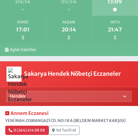
04:14
05:54
13:09
İKINDI
AKŞAM
YATSI
17:01
20:14
21:47
Aylık Vakitler
Sakarya Hendek Nöbetçi Eczaneler
Annem Eczanesi
YENİ MAH.OSMANGAZİ CD. NO:18 A (BELDEM MARKET KARŞISI)
0 (264) 614 08 08
Yol Tarifi Al