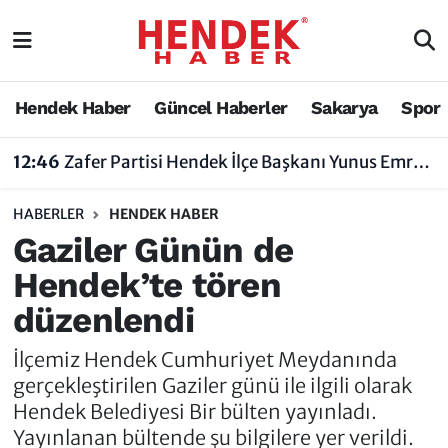
Hendek Haber
Hendek Haber
Sakarya Nöbetçi Eczaneler
Hendek Haber
Güncel Haberler
Sakarya
Spor
Güncel Haberler
Güncel Haberler
Sakarya Hava Durumu
12:46
Zafer Partisi Hendek İlçe Başkanı Yunus Emre Uzun'dan Tartışma Yaratan Açıklamaya Tepki
Sakarya
Siyaset
Sakarya Trafik Yoğunluk Haritası
HABERLER
HENDEK HABER
Spor
Sakarya
Süper Lig Puan Durumu ve Fikstür
Gaziler Günün de
Hendek’te tören
Nöbetçi Eczaneler
Hakkında
Tüm Manşetler
düzenlendi
Vefat Edenler
Hendek Haber Reklam Servisi
Son Dakika Haberleri
İlçemiz Hendek Cumhuriyet Meydanında
Künye
Haber Arşivi
gerçekleştirilen Gaziler günü ile ilgili olarak
Hendek Belediyesi Bir bülten yayınladı.
İletişim
Yayınlanan bültende şu bilgilere yer verildi.