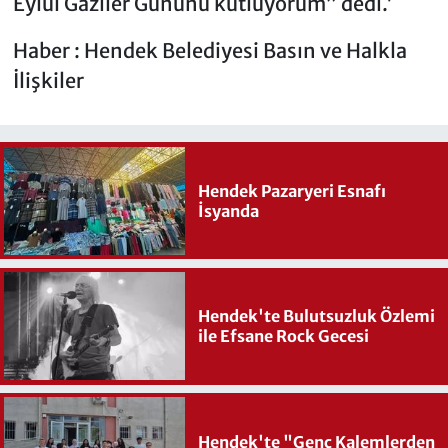
Eylül Gaziler Gününü kutluyorum” dedi.’
Haber : Hendek Belediyesi Basın ve Halkla
İlişkiler
Hendek Pazaryeri Esnafı
İsyanda
Hendek'te Bulutsuzluk Özlemi
ile Efsane Rock Gecesi
Hendek'te "Genç Kalemlerden