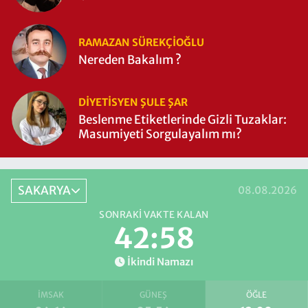
RAMAZAN SÜREKÇIOĞLU
Nereden Bakalım ?
DIYETISYEN ŞULE ŞAR
Beslenme Etiketlerinde Gizli Tuzaklar:
Masumiyeti Sorgulayalım mı?
SAKARYA
08.08.2026
SONRAKI VAKTE KALAN
42:57
İkindi Namazı
İMSAK
GÜNEŞ
ÖĞLE