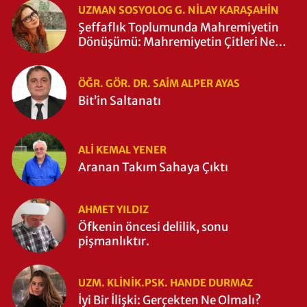
UZMAN SOSYOLOG G. NILAY KARAŞAHİN
Şeffaflık Toplumunda Mahremiyetin
Dönüşümü: Mahremiyetin Çitleri Ne
Zaman Yıkıldı?
ÖĞR. GÖR. DR. SAIM ALPER AYAS
Bit’in Saltanatı
ALI KEMAL YENER
Aranan Takım Sahaya Çıktı
AHMET YILDIZ
Öfkenin öncesi delilik, sonu
pişmanlıktır.
UZM. KLINIK.PSK. HANDE DURMAZ
İyi Bir İlişki: Gerçekten Ne Olmalı?