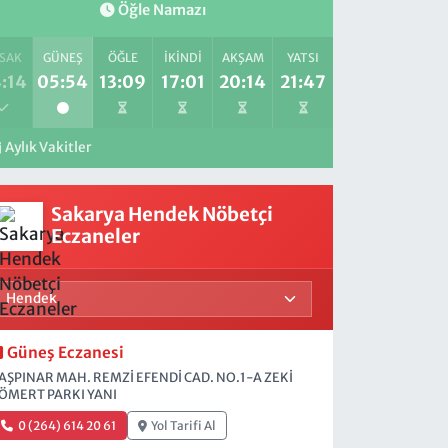
Öğle Namazı
SAK
GÜNEŞ
ÖĞLE
İKINDI
AKŞAM
YATSI
:14
05:54
13:09
17:01
20:14
21:47
Aylık Vakitler
Sakarya Hendek Nöbetçi
Eczaneler
Güneş Eczanesi
AŞPINAR MAH. REMZİ EFENDİ CAD. NO.1-A ZEKİ
ÖMERT PARKI YANI
0 (264) 614 20 61
Yol Tarifi Al