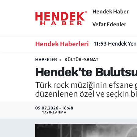
Hendek Haber
Hendek Haber
Hendek Haber
Sakarya Nöbetçi Eczaneler
Vefat Edenler
Güncel Haberler
Güncel Haberler
Sakarya Hava Durumu
Hendek Haberleri
11:53
Hendek Yeni
Sakarya
Siyaset
Sakarya Trafik Yoğunluk Haritası
HABERLER
KÜLTÜR-SANAT
Hendek'te Bulutsu
Spor
Sakarya
Süper Lig Puan Durumu ve Fikstür
Türk rock müziğinin efsane
Nöbetçi Eczaneler
Hakkında
Tüm Manşetler
düzenlenen özel ve seçkin bi
Vefat Edenler
Hendek Haber Reklam Servisi
Son Dakika Haberleri
05.07.2026 - 16:48
YAYINLANMA
Künye
Haber Arşivi
İletişim