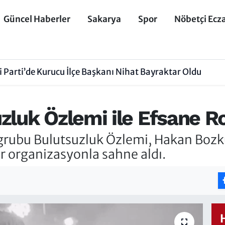
Güncel Haberler
Sakarya
Spor
Nöbetçi Ecz
 Parti’de Kurucu İlçe Başkanı Nihat Bayraktar Oldu
zluk Özlemi ile Efsane R
 grubu Bulutsuzluk Özlemi, Hakan Boz
r organizasyonla sahne aldı.