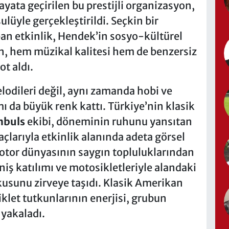
ayata geçirilen bu prestijli organizasyon,
ulüyle gerçekleştirildi. Seçkin bir
apan etkinlik, Hendek’in sosyo-kültürel
n, hem müzikal kalitesi hem de benzersiz
t aldı.
odileri değil, aynı zamanda hobi ve
mı da büyük renk kattı. Türkiye’nin klasik
nbuls
ekibi, döneminin ruhunu yansıtan
çlarıyla etkinlik alanında adeta görsel
motor dünyasının saygın topluluklarından
iş katılımı ve motosikletleriyle alandaki
kusunu zirveye taşıdı. Klasik Amerikan
klet tutkunlarının enerjisi, grubun
 yakaladı.