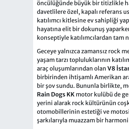
öncülüğünde büyük bir titizlikle h
davetlilere özel, kapalı referans us
katılımcı kitlesine ev sahipliği y
hayatına elit bir dokunuş yaparke
konseptiyle katılımcılardan tam no
Geceye yalnızca zamansız rock mel
yaşam tarzı topluluklarının katılı
araç oluşumlarından olan
V8 İsta
birbirinden ihtişamlı Amerikan ara
bir şov sundu. Bununla birlikte, 
Rain Dogs KK
motor kulübü de gen
yerini alarak rock kültürünün coş
otomobillerinin estetiği ve motosi
şarkılarıyla muazzam bir harmoni