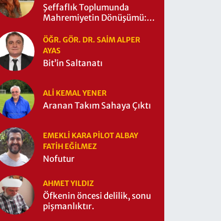
Şeffaflık Toplumunda
Mahremiyetin Dönüşümü:
Mahremiyetin Çitleri Ne
Zaman Yıkıldı?
ÖĞR. GÖR. DR. SAIM ALPER
AYAS
Bit’in Saltanatı
ALI KEMAL YENER
Aranan Takım Sahaya Çıktı
EMEKLI KARA PILOT ALBAY
FATIH EĞİLMEZ
Nofutur
AHMET YILDIZ
Öfkenin öncesi delilik, sonu
pişmanlıktır.