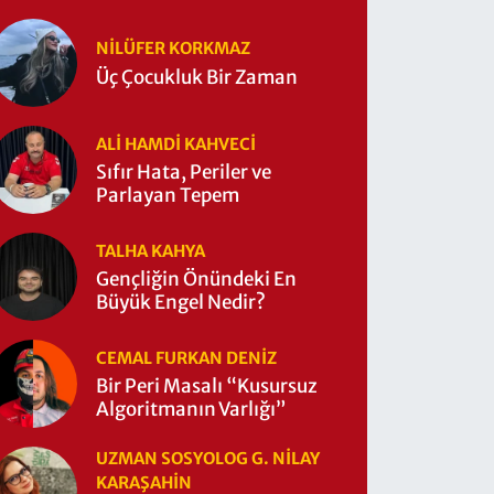
NILÜFER KORKMAZ
Üç Çocukluk Bir Zaman
ALI HAMDI KAHVECİ
Sıfır Hata, Periler ve
Parlayan Tepem
TALHA KAHYA
Gençliğin Önündeki En
Büyük Engel Nedir?
CEMAL FURKAN DENİZ
Bir Peri Masalı “Kusursuz
Algoritmanın Varlığı”
UZMAN SOSYOLOG G. NILAY
KARAŞAHİN