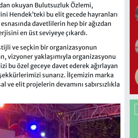
ydan okuyan Bulutsuzluk Özlemi,
ini Hendek’teki bu elit gecede hayranları
 esnasında davetlilerin hep bir ağızdan
rjisini en üst seviyeye çıkardı.
stijli ve seçkin bir organizasyonun
an, vizyoner yaklaşımıyla organizasyonu
zi bu özel geceye davet ederek ağırlayan
şekkürlerimizi sunarız. İlçemizin marka
l ve elit projelerin devamını sabırsızlıkla