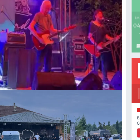
İM
04
B
C