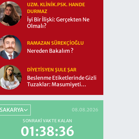
UZM. KLINIK.PSK. HANDE
DURMAZ
İyi Bir İlişki: Gerçekten Ne
Olmalı?
RAMAZAN SÜREKÇIOĞLU
Nereden Bakalım ?
DIYETISYEN ŞULE ŞAR
Beslenme Etiketlerinde Gizli
Tuzaklar: Masumiyeti
Sorgulayalım mı?
SAKARYA
08.08.2026
SONRAKI VAKTE KALAN
01:38:34