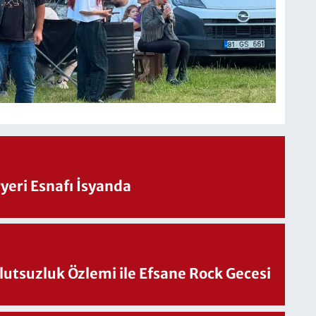
eri Esnafı İsyanda
utsuzluk Özlemi ile Efsane Rock Gecesi