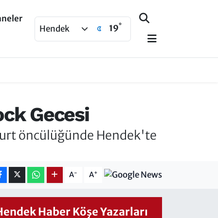
aneler
°
19
Hendek
ock Gecesi
kurt öncülüğünde Hendek'te
-
+
A
A
Hendek Haber Köşe Yazarları