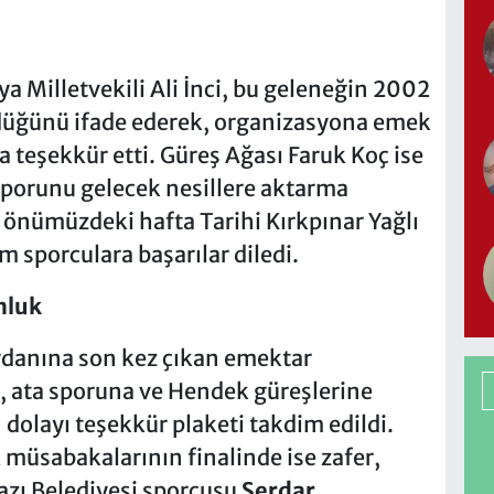
a Milletvekili Ali İnci, bu geleneğin 2002
üldüğünü ifade ederek, organizasyona emek
 teşekkür etti. Güreş Ağası Faruk Koç ise
sporunu gelecek nesillere aktarma
 önümüzdeki hafta Tarihi Kırkpınar Yağlı
 sporculara başarılar diledi.
nluk
danına son kez çıkan emektar
e, ata sporuna ve Hendek güreşlerine
dolayı teşekkür plaketi takdim edildi.
 müsabakalarının finalinde ise zafer,
yazı Belediyesi sporcusu
Serdar