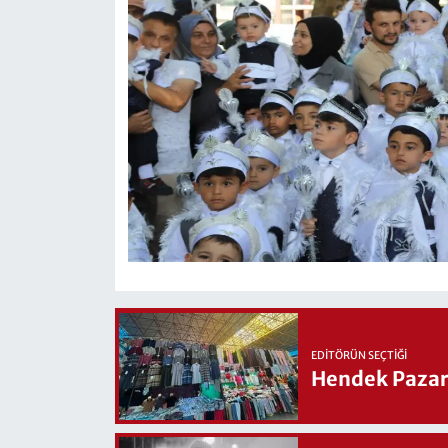
EDITÖRÜN SEÇTIĞI
Hendek Pazary