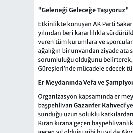
"Geleneği Geleceğe Taşıyoruz"
Etkinlikte konuşan AK Parti Sakary
yılından beri kararlılıkla sürdür
veren tüm kurumlara ve sporculara
ağalığın bir unvandan ziyade ata 
sorumluluğu olduğunu belirterek,
Güreşleri’nde mücadele edecek tüm
Er Meydanında Vefa ve Şampiyo
Organizasyon kapsamında er mey
başpehlivan
Gazanfer Kahveci
’y
sunduğu uzun soluklu katkılardan 
Kıran kırana geçen başpehlivanlık
geçen yıl olduğu gibi bu yıl da Ak