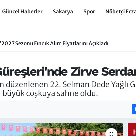
Güncel Haberler
Sakarya
Spor
Nöbetçi Ecz
027 Sezonu Fındık Alım Fiyatlarını Açıkladı
reşleri'nde Zirve Serdar 
n düzenlenen 22. Selman Dede Yağlı Gü
la büyük coşkuya sahne oldu.