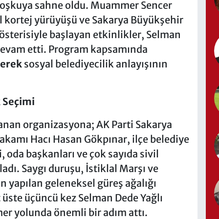
r coşkuya sahne oldu. Muammer Sencer
 kortej yürüyüşü ve Sakarya Büyükşehir
sterisiyle başlayan etkinlikler, Selman
devam etti. Program kapsamında
lerek
sosyal belediyecilik anlayışının
k Seçimi
çlanan organizasyona; AK Parti Sakarya
makamı Hacı Hasan Gökpınar, ilçe belediye
i, oda başkanları ve çok sayıda sivil
adı. Saygı duruşu, İstiklal Marşı ve
n yapılan geleneksel güreş ağalığı
 üste üçüncü kez Selman Dede Yağlı
mer yolunda önemli bir adım attı.