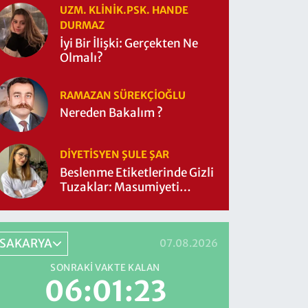
UZM. KLINIK.PSK. HANDE
DURMAZ
İyi Bir İlişki: Gerçekten Ne
Olmalı?
RAMAZAN SÜREKÇIOĞLU
Nereden Bakalım ?
DIYETISYEN ŞULE ŞAR
Beslenme Etiketlerinde Gizli
Tuzaklar: Masumiyeti
Sorgulayalım mı?
SAKARYA
07.08.2026
SONRAKI VAKTE KALAN
06:01:21