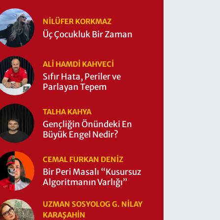
NILÜFER KORKMAZ
Üç Çocukluk Bir Zaman
ALI HAMDI KAHVECİ
Sıfır Hata, Periler ve
Parlayan Tepem
TALHA KAHYA
Gençliğin Önündeki En
Büyük Engel Nedir?
CEMAL FURKAN DENİZ
Bir Peri Masalı “Kusursuz
Algoritmanın Varlığı”
UZMAN SOSYOLOG G. NILAY
KARAŞAHİN