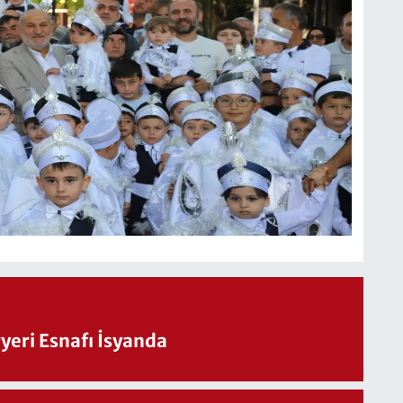
eri Esnafı İsyanda