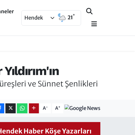
aneler
°
21
Hendek
Yıldırım'ın
reşleri ve Sünnet Şenlikleri
-
+
A
A
Hendek Haber Köşe Yazarları