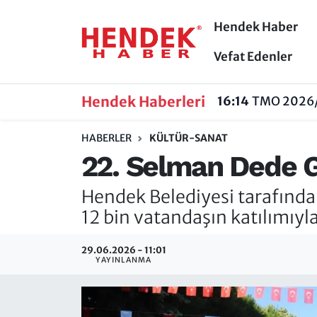
Hendek Haber
Hendek Haber
Hendek Haber
Sakarya Nöbetçi Eczaneler
Vefat Edenler
Güncel Haberler
Güncel Haberler
Sakarya Hava Durumu
Hendek Haberleri
16:14
TMO 2026/2
Sakarya
Siyaset
Sakarya Trafik Yoğunluk Haritası
HABERLER
KÜLTÜR-SANAT
22. Selman Dede Gü
Spor
Sakarya
Süper Lig Puan Durumu ve Fikstür
Hendek Belediyesi tarafında
Nöbetçi Eczaneler
Hakkında
Tüm Manşetler
12 bin vatandaşın katılımıy
Vefat Edenler
Hendek Haber Reklam Servisi
Son Dakika Haberleri
29.06.2026 - 11:01
YAYINLANMA
Künye
Haber Arşivi
İletişim