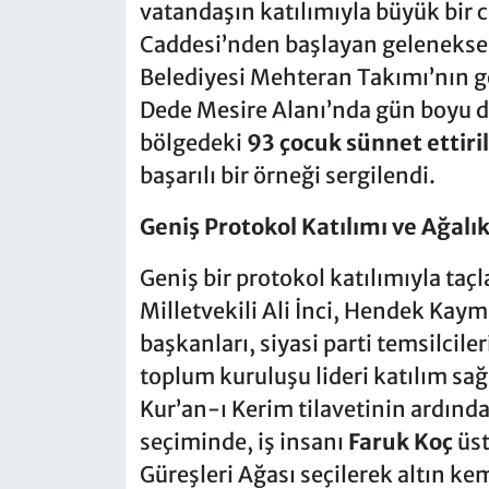
vatandaşın katılımıyla büyük bi
Caddesi’nden başlayan geleneksel
Belediyesi Mehteran Takımı’nın gö
Dede Mesire Alanı’nda gün boyu 
bölgedeki
93 çocuk sünnet ettiri
başarılı bir örneği sergilendi.
Geniş Protokol Katılımı ve Ağalı
Geniş bir protokol katılımıyla ta
Milletvekili Ali İnci, Hendek Kay
başkanları, siyasi parti temsilciler
toplum kuruluşu lideri katılım sağl
Kur’an-ı Kerim tilavetinin ardında
seçiminde, iş insanı
Faruk Koç
üst
Güreşleri Ağası seçilerek altın ke