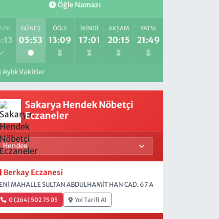
Öğle Namazı
SAK
GÜNEŞ
ÖĞLE
İKINDI
AKŞAM
YATSI
:13
05:53
13:09
17:01
20:15
21:49
Aylık Vakitler
Sakarya Hendek Nöbetçi
Eczaneler
Berkay Eczanesi
ENİ MAHALLE SULTAN ABDULHAMİT HAN CAD. 67 A
0 (264) 502 75 05
Yol Tarifi Al