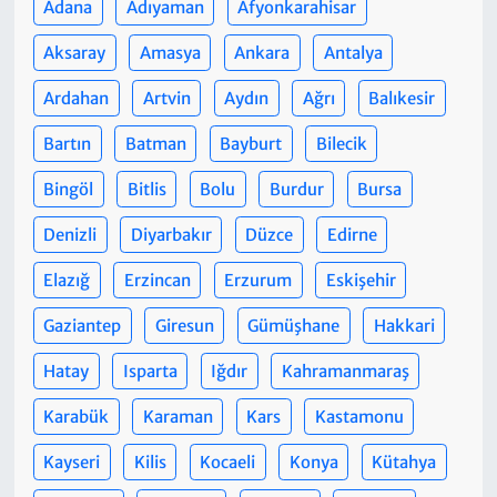
Adana
Adıyaman
Afyonkarahisar
Aksaray
Amasya
Ankara
Antalya
Ardahan
Artvin
Aydın
Ağrı
Balıkesir
Bartın
Batman
Bayburt
Bilecik
Bingöl
Bitlis
Bolu
Burdur
Bursa
Denizli
Diyarbakır
Düzce
Edirne
Elazığ
Erzincan
Erzurum
Eskişehir
Gaziantep
Giresun
Gümüşhane
Hakkari
Hatay
Isparta
Iğdır
Kahramanmaraş
Karabük
Karaman
Kars
Kastamonu
Kayseri
Kilis
Kocaeli
Konya
Kütahya