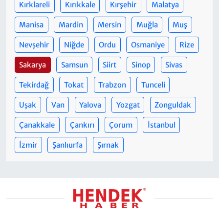
Kırklareli
Kırıkkale
Kırşehir
Malatya
Manisa
Mardin
Mersin
Muğla
Muş
Nevşehir
Niğde
Ordu
Osmaniye
Rize
Sakarya
Samsun
Siirt
Sinop
Sivas
Tekirdağ
Tokat
Trabzon
Tunceli
Uşak
Van
Yalova
Yozgat
Zonguldak
Çanakkale
Çankırı
Çorum
İstanbul
İzmir
Şanlıurfa
Şırnak