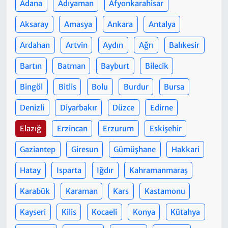
Adana
Adıyaman
Afyonkarahisar
Aksaray
Amasya
Ankara
Antalya
Ardahan
Artvin
Aydın
Ağrı
Balıkesir
Bartın
Batman
Bayburt
Bilecik
Bingöl
Bitlis
Bolu
Burdur
Bursa
Denizli
Diyarbakır
Düzce
Edirne
Elazığ
Erzincan
Erzurum
Eskişehir
Gaziantep
Giresun
Gümüşhane
Hakkari
Hatay
Isparta
Iğdır
Kahramanmaraş
Karabük
Karaman
Kars
Kastamonu
Kayseri
Kilis
Kocaeli
Konya
Kütahya