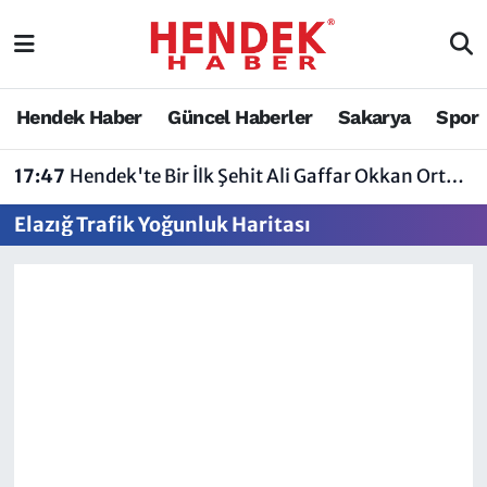
Hendek Haber
Hendek Haber
Sakarya Nöbetçi Eczaneler
Hendek Haber
Güncel Haberler
Sakarya
Spor
Güncel Haberler
Güncel Haberler
Sakarya Hava Durumu
17:47
Hendek'te Bir İlk Şehit Ali Gaffar Okkan Ortaokulu Çoklu Yabancı Dil Uygulama Okulu Oldu
Sakarya
Siyaset
Sakarya Trafik Yoğunluk Haritası
Elazığ Trafik Yoğunluk Haritası
Spor
Sakarya
Süper Lig Puan Durumu ve Fikstür
Nöbetçi Eczaneler
Hakkında
Tüm Manşetler
Vefat Edenler
Hendek Haber Reklam Servisi
Son Dakika Haberleri
Künye
Haber Arşivi
İletişim