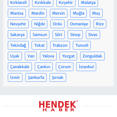
Kırklareli
Kırıkkale
Kırşehir
Malatya
Manisa
Mardin
Mersin
Muğla
Muş
Nevşehir
Niğde
Ordu
Osmaniye
Rize
Sakarya
Samsun
Siirt
Sinop
Sivas
Tekirdağ
Tokat
Trabzon
Tunceli
Uşak
Van
Yalova
Yozgat
Zonguldak
Çanakkale
Çankırı
Çorum
İstanbul
İzmir
Şanlıurfa
Şırnak