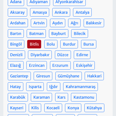
Adana
Adıyaman
Afyonkarahisar
Aksaray
Amasya
Ankara
Antalya
Ardahan
Artvin
Aydın
Ağrı
Balıkesir
Bartın
Batman
Bayburt
Bilecik
Bingöl
Bitlis
Bolu
Burdur
Bursa
Denizli
Diyarbakır
Düzce
Edirne
Elazığ
Erzincan
Erzurum
Eskişehir
Gaziantep
Giresun
Gümüşhane
Hakkari
Hatay
Isparta
Iğdır
Kahramanmaraş
Karabük
Karaman
Kars
Kastamonu
Kayseri
Kilis
Kocaeli
Konya
Kütahya