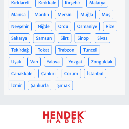
Kırklareli
Kırıkkale
Kırşehir
Malatya
Manisa
Mardin
Mersin
Muğla
Muş
Nevşehir
Niğde
Ordu
Osmaniye
Rize
Sakarya
Samsun
Siirt
Sinop
Sivas
Tekirdağ
Tokat
Trabzon
Tunceli
Uşak
Van
Yalova
Yozgat
Zonguldak
Çanakkale
Çankırı
Çorum
İstanbul
İzmir
Şanlıurfa
Şırnak