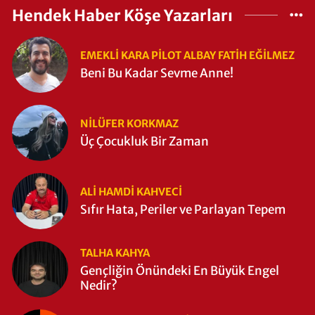
Hendek Haber Köşe Yazarları
EMEKLI KARA PILOT ALBAY FATIH EĞİLMEZ
Beni Bu Kadar Sevme Anne!
NILÜFER KORKMAZ
Üç Çocukluk Bir Zaman
ALI HAMDI KAHVECİ
Sıfır Hata, Periler ve Parlayan Tepem
TALHA KAHYA
Gençliğin Önündeki En Büyük Engel
Nedir?