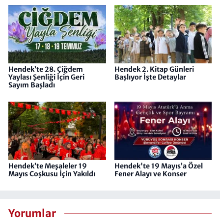
Hendek’te 28. Çiğdem
Hendek 2. Kitap Günleri
Yaylası Şenliği İçin Geri
Başlıyor İşte Detaylar
Sayım Başladı
Hendek’te Meşaleler 19
Hendek'te 19 Mayıs’a Özel
Mayıs Coşkusu İçin Yakıldı
Fener Alayı ve Konser
Yorumlar