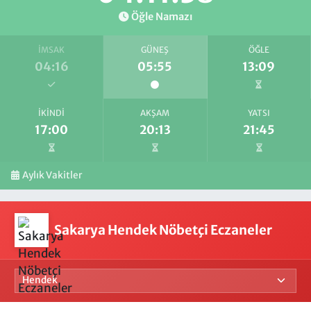
Öğle Namazı
İMSAK
GÜNEŞ
ÖĞLE
04:16
05:55
13:09
İKINDI
AKŞAM
YATSI
17:00
20:13
21:45
Aylık Vakitler
Sakarya Hendek Nöbetçi Eczaneler