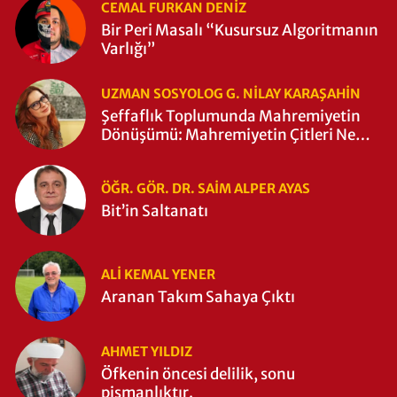
CEMAL FURKAN DENİZ
Bir Peri Masalı “Kusursuz Algoritmanın
Varlığı”
UZMAN SOSYOLOG G. NILAY KARAŞAHİN
Şeffaflık Toplumunda Mahremiyetin
Dönüşümü: Mahremiyetin Çitleri Ne
Zaman Yıkıldı?
ÖĞR. GÖR. DR. SAIM ALPER AYAS
Bit’in Saltanatı
ALI KEMAL YENER
Aranan Takım Sahaya Çıktı
AHMET YILDIZ
Öfkenin öncesi delilik, sonu
pişmanlıktır.