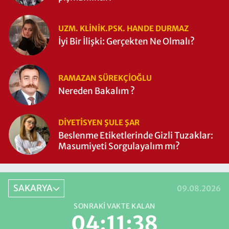
UZM. KLINIK.PSK. HANDE DURMAZ
İyi Bir İlişki: Gerçekten Ne Olmalı?
RAMAZAN SÜREKÇIOĞLU
Nereden Bakalım ?
DIYETISYEN ŞULE ŞAR
Beslenme Etiketlerinde Gizli Tuzaklar:
Masumiyeti Sorgulayalım mı?
SAKARYA
09.08.2026
SONRAKI VAKTE KALAN
04:11:37