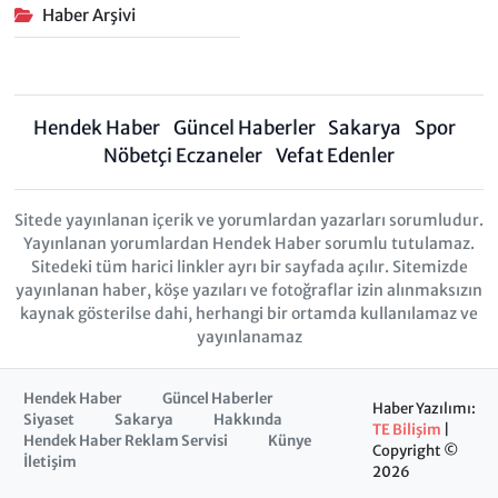
Haber Arşivi
Hendek Haber
Güncel Haberler
Sakarya
Spor
Nöbetçi Eczaneler
Vefat Edenler
Sitede yayınlanan içerik ve yorumlardan yazarları sorumludur.
Yayınlanan yorumlardan Hendek Haber sorumlu tutulamaz.
Sitedeki tüm harici linkler ayrı bir sayfada açılır. Sitemizde
yayınlanan haber, köşe yazıları ve fotoğraflar izin alınmaksızın
kaynak gösterilse dahi, herhangi bir ortamda kullanılamaz ve
yayınlanamaz
Hendek Haber
Güncel Haberler
Haber Yazılımı:
Siyaset
Sakarya
Hakkında
TE Bilişim
|
Hendek Haber Reklam Servisi
Künye
Copyright ©
İletişim
2026