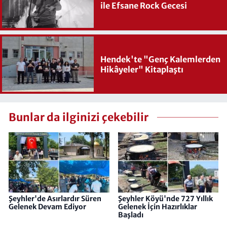
ile Efsane Rock Gecesi
Hendek'te "Genç Kalemlerden
Hikâyeler" Kitaplaştı
Bunlar da ilginizi çekebilir
Şeyhler'de Asırlardır Süren
Şeyhler Köyü'nde 727 Yıllık
Gelenek Devam Ediyor
Gelenek İçin Hazırlıklar
Başladı