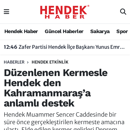
Hendek Haber
Hendek Haber
Sakarya Nöbetçi Eczaneler
Hendek Haber
Güncel Haberler
Sakarya
Spor
Güncel Haberler
Güncel Haberler
Sakarya Hava Durumu
12:46
Zafer Partisi Hendek İlçe Başkanı Yunus Emre Uzun'dan Tartışma Yaratan Açıklamaya Tepki
Sakarya
Siyaset
Sakarya Trafik Yoğunluk Haritası
HABERLER
HENDEK ETKINLIK
Spor
Sakarya
Süper Lig Puan Durumu ve Fikstür
Düzenlenen Kermesle
Hendek den
Nöbetçi Eczaneler
Hakkında
Tüm Manşetler
Kahramanmaraş’a
Vefat Edenler
Hendek Haber Reklam Servisi
Son Dakika Haberleri
anlamlı destek
Künye
Haber Arşivi
Hendek Muammer Sencer Caddesinde bir
süre önce gerçekleştirilen kermeste amacına
İletişim
ulaştı. Elde edilen kermes gelirleri Deprem