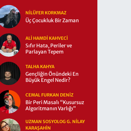
NILÜFER KORKMAZ
Üç Çocukluk Bir Zaman
ALI HAMDI KAHVECİ
Sıfır Hata, Periler ve
Parlayan Tepem
TALHA KAHYA
Gençliğin Önündeki En
Büyük Engel Nedir?
CEMAL FURKAN DENİZ
Bir Peri Masalı “Kusursuz
Algoritmanın Varlığı”
UZMAN SOSYOLOG G. NILAY
KARAŞAHİN