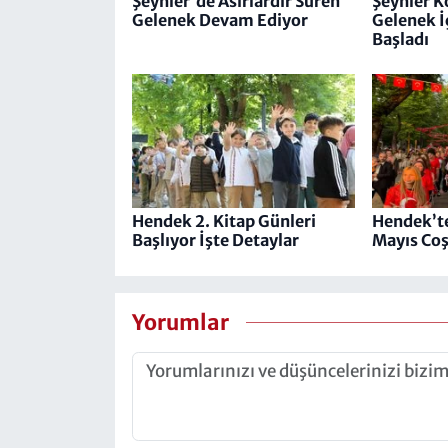
Şeyhler'de Asırlardır Süren
Şeyhler K
Gelenek Devam Ediyor
Gelenek İç
Başladı
Hendek 2. Kitap Günleri
Hendek’te
Başlıyor İşte Detaylar
Mayıs Coş
Yorumlar