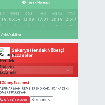
İmsak Namazı
SAK
GÜNEŞ
ÖĞLE
İKINDI
AKŞAM
YATSI
:14
05:54
13:09
17:01
20:14
21:47
Aylık Vakitler
Sakarya Hendek Nöbetçi
Eczaneler
Güneş Eczanesi
AŞPINAR MAH. REMZİ EFENDİ CAD. NO.1-A ZEKİ
ÖMERT PARKI YANI
0 (264) 614 20 61
Yol Tarifi Al