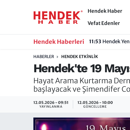
Hendek Haber
Hendek Haber
Hendek Haber
Sakarya Nöbetçi Eczaneler
Vefat Edenler
Güncel Haberler
Güncel Haberler
Sakarya Hava Durumu
Hendek Haberleri
11:53
Hendek Yeni
Sakarya
Siyaset
Sakarya Trafik Yoğunluk Haritası
HABERLER
HENDEK ETKINLIK
Hendek'te 19 Mayıs
Spor
Sakarya
Süper Lig Puan Durumu ve Fikstür
Hayat Arama Kurtarma Derneğ
Nöbetçi Eczaneler
Hakkında
Tüm Manşetler
başlayacak ve Şimendifer Co
Vefat Edenler
Hendek Haber Reklam Servisi
Son Dakika Haberleri
12.05.2026 - 09:51
12.05.2026 - 10:00
YAYINLANMA
GÜNCELLEME
Künye
Haber Arşivi
İletişim