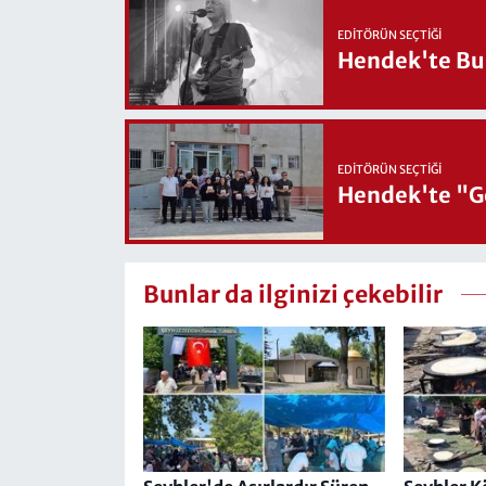
EDITÖRÜN SEÇTIĞI
Hendek'te Bul
EDITÖRÜN SEÇTIĞI
Hendek'te "Ge
Bunlar da ilginizi çekebilir