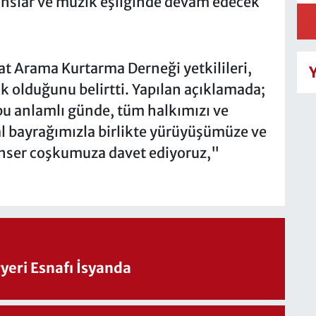
anslar ve müzik eşliğinde devam edecek
 Arama Kurtarma Derneği yetkilileri,
k olduğunu belirtti. Yapılan açıklamada;
bu anlamlı günde, tüm halkımızı ve
 al bayrağımızla birlikte yürüyüşümüze ve
onser coşkumuza davet ediyoruz,"
eri Esnafı İsyanda