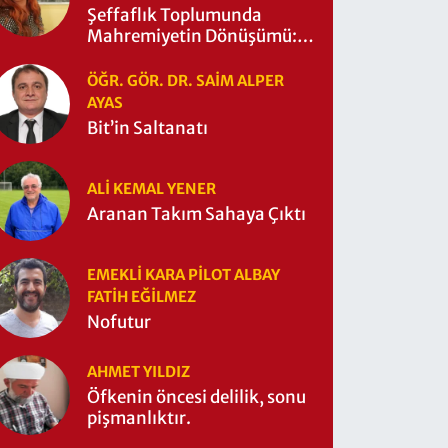
Şeffaflık Toplumunda
Mahremiyetin Dönüşümü:
Mahremiyetin Çitleri Ne
Zaman Yıkıldı?
ÖĞR. GÖR. DR. SAIM ALPER
AYAS
Bit’in Saltanatı
ALI KEMAL YENER
Aranan Takım Sahaya Çıktı
EMEKLI KARA PILOT ALBAY
FATIH EĞİLMEZ
Nofutur
AHMET YILDIZ
Öfkenin öncesi delilik, sonu
pişmanlıktır.