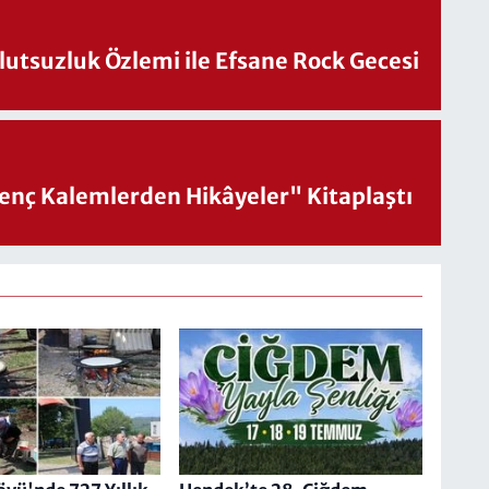
utsuzluk Özlemi ile Efsane Rock Gecesi
nç Kalemlerden Hikâyeler" Kitaplaştı