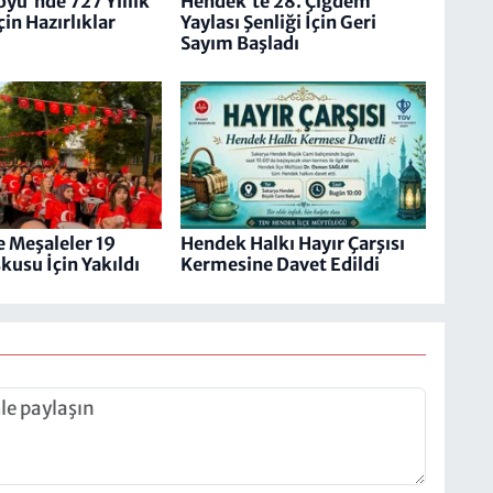
öyü'nde 727 Yıllık
Hendek’te 28. Çiğdem
in Hazırlıklar
Yaylası Şenliği İçin Geri
Sayım Başladı
 Meşaleler 19
Hendek Halkı Hayır Çarşısı
kusu İçin Yakıldı
Kermesine Davet Edildi