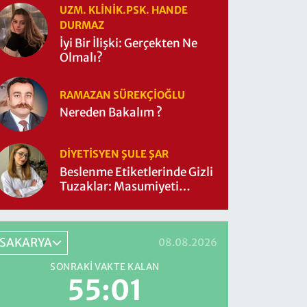
UZM. KLINIK.PSK. HANDE
DURMAZ
İyi Bir İlişki: Gerçekten Ne
Olmalı?
RAMAZAN SÜREKÇIOĞLU
Nereden Bakalım ?
DIYETISYEN ŞULE ŞAR
Beslenme Etiketlerinde Gizli
Tuzaklar: Masumiyeti
Sorgulayalım mı?
SAKARYA
08.08.2026
SONRAKI VAKTE KALAN
54:59