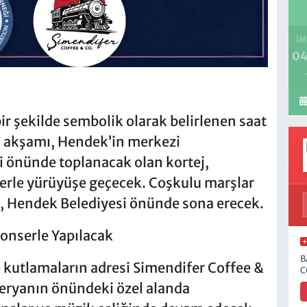
İM
04
ir şekilde sembolik olarak belirlenen saat
lı akşamı, Hendek’in merkezi
si önünde toplanacak olan kortej,
rlerle yürüyüşe geçecek. Coşkulu marşlar
ı, Hendek Belediyesi önünde sona erecek.
onserle Yapılacak
B
 kutlamaların adresi Simendifer Coffee &
C
eteryanın önündeki özel alanda