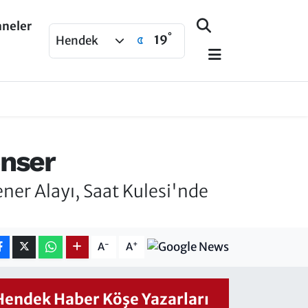
aneler
°
19
Hendek
onser
er Alayı, Saat Kulesi'nde
-
+
A
A
Hendek Haber Köşe Yazarları