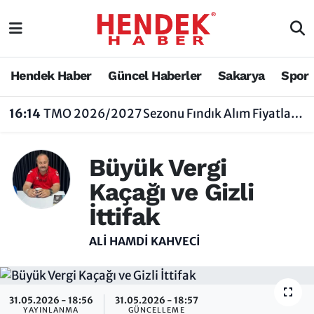
Hendek Haber
Hendek Haber
Sakarya Nöbetçi Eczaneler
Hendek Haber
Güncel Haberler
Sakarya
Spor
Güncel Haberler
Güncel Haberler
Sakarya Hava Durumu
16:14
TMO 2026/2027 Sezonu Fındık Alım Fiyatlarını Açıkladı
Sakarya
Siyaset
Sakarya Trafik Yoğunluk Haritası
Büyük Vergi
Spor
Sakarya
Süper Lig Puan Durumu ve Fikstür
Kaçağı ve Gizli
Nöbetçi Eczaneler
Hakkında
Tüm Manşetler
İttifak
Vefat Edenler
Hendek Haber Reklam Servisi
Son Dakika Haberleri
ALI HAMDI KAHVECİ
Künye
Haber Arşivi
31.05.2026 - 18:56
31.05.2026 - 18:57
İletişim
YAYINLANMA
GÜNCELLEME