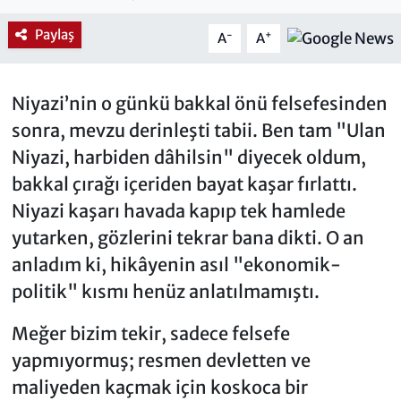
Paylaş
-
+
A
A
Niyazi’nin o günkü bakkal önü felsefesinden
sonra, mevzu derinleşti tabii. Ben tam "Ulan
Niyazi, harbiden dâhilsin" diyecek oldum,
bakkal çırağı içeriden bayat kaşar fırlattı.
Niyazi kaşarı havada kapıp tek hamlede
yutarken, gözlerini tekrar bana dikti. O an
anladım ki, hikâyenin asıl "ekonomik-
politik" kısmı henüz anlatılmamıştı.
​Meğer bizim tekir, sadece felsefe
yapmıyormuş; resmen devletten ve
maliyeden kaçmak için koskoca bir