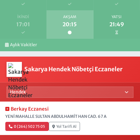
İKINDI
AKŞAM
YATSI
17:01
20:15
21:49
Aylık Vakitler
Sakarya Hendek Nöbetçi Eczaneler
Berkay Eczanesi
YENİ MAHALLE SULTAN ABDULHAMİT HAN CAD. 67 A
0 (264) 502 75 05
Yol Tarifi Al