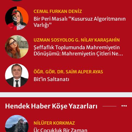
CEMAL FURKAN DENİZ
Bir Peri Masalı “Kusursuz Algoritmanın
Varlığı”
UZMAN SOSYOLOG G. NILAY KARAŞAHİN
Şeffaflık Toplumunda Mahremiyetin
Dönüşümü: Mahremiyetin Çitleri Ne
Zaman Yıkıldı?
ÖĞR. GÖR. DR. SAIM ALPER AYAS
Bit’in Saltanatı
Hendek Haber Köşe Yazarları
NILÜFER KORKMAZ
Üç Çocukluk Bir Zaman