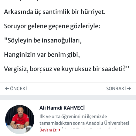
Arkasında üç santimlik bir hürriyet.
Soruyor gelene geçene gözleriyle:
"Söyleyin be insanoğulları,
Hanginizin var benim gibi,
Vergisiz, borçsuz ve kuyruksuz bir saadeti?"
ÖNCEKI
SONRAKI
Ali Hamdi KAHVECİ
İlk ve orta öğrenimimi ilçemizde
tamamladıktan sonra Anadolu Üniversitesi
İktisadi ve İdari Bilimler Fakültesi'nden
Devam Et