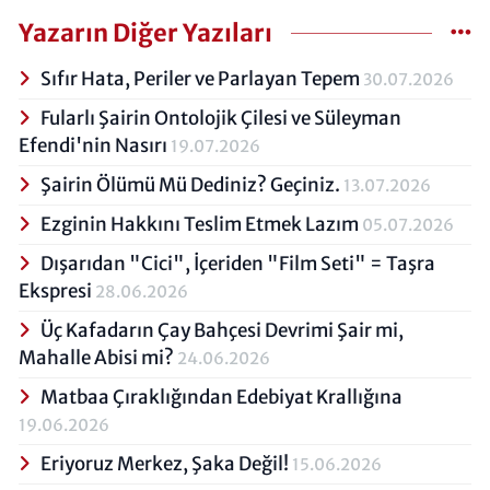
mezun oldum. Yazın hayatına çeşitli dergi
ve web sitelerinde yayımlanan şiir ve
Yazarın Diğer Yazıları
yazılarımla devam ettim; artık güncel
yazılarımla platformumuzda sizlerle
Sıfır Hata, Periler ve Parlayan Tepem
30.07.2026
olacağım.
Fularlı Şairin Ontolojik Çilesi ve Süleyman
Efendi'nin Nasırı
19.07.2026
Şairin Ölümü Mü Dediniz? Geçiniz.
13.07.2026
Ezginin Hakkını Teslim Etmek Lazım
05.07.2026
Dışarıdan "Cici", İçeriden "Film Seti" = Taşra
Ekspresi
28.06.2026
Üç Kafadarın Çay Bahçesi Devrimi Şair mi,
Mahalle Abisi mi?
24.06.2026
Matbaa Çıraklığından Edebiyat Krallığına
19.06.2026
Eriyoruz Merkez, Şaka Değil!
15.06.2026