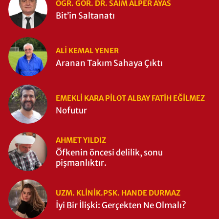
ÖĞR. GÖR. DR. SAIM ALPER AYAS
Bit’in Saltanatı
ALI KEMAL YENER
Aranan Takım Sahaya Çıktı
EMEKLI KARA PILOT ALBAY FATIH EĞİLMEZ
Nofutur
AHMET YILDIZ
Öfkenin öncesi delilik, sonu
pişmanlıktır.
UZM. KLINIK.PSK. HANDE DURMAZ
İyi Bir İlişki: Gerçekten Ne Olmalı?