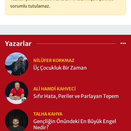
sorumlu tutulamaz.
Yazarlar
NILÜFER KORKMAZ
Üç Çocukluk Bir Zaman
ALI HAMDI KAHVECİ
Sıfır Hata, Periler ve Parlayan Tepem
TALHA KAHYA
Gençliğin Önündeki En Büyük Engel
Nedir?