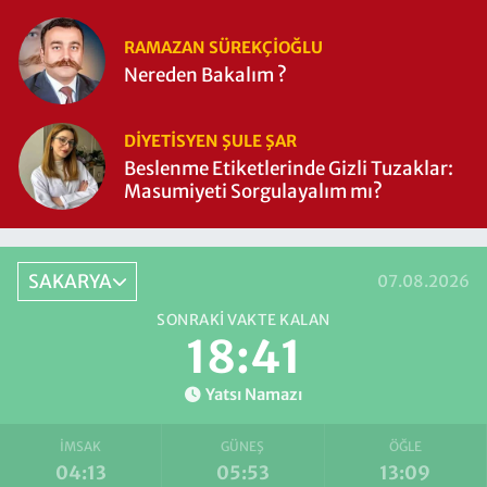
RAMAZAN SÜREKÇIOĞLU
Nereden Bakalım ?
DIYETISYEN ŞULE ŞAR
Beslenme Etiketlerinde Gizli Tuzaklar:
Masumiyeti Sorgulayalım mı?
SAKARYA
07.08.2026
SONRAKI VAKTE KALAN
18:41
Yatsı Namazı
İMSAK
GÜNEŞ
ÖĞLE
04:13
05:53
13:09