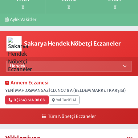
Aylık Vakitler
Sakarya Hendek Nöbetçi Eczaneler
Annem Eczanesi
YENİ MAH.OSMANGAZİ CD. NO:18 A (BELDEM MARKET KARŞISI)
0 (264) 614 08 08
Yol Tarifi Al
Tüm Nöbetçi Eczaneler