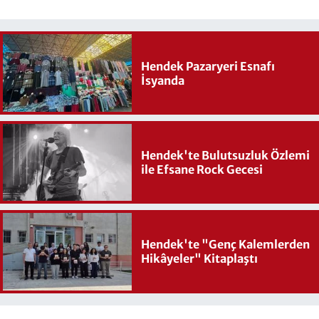
Hendek Pazaryeri Esnafı
İsyanda
Hendek'te Bulutsuzluk Özlemi
ile Efsane Rock Gecesi
Hendek'te "Genç Kalemlerden
Hikâyeler" Kitaplaştı