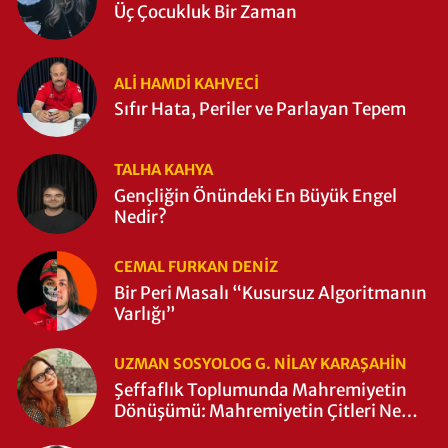
Üç Çocukluk Bir Zaman
ALI HAMDI KAHVECİ
Sıfır Hata, Periler ve Parlayan Tepem
TALHA KAHYA
Gençliğin Önündeki En Büyük Engel
Nedir?
CEMAL FURKAN DENİZ
Bir Peri Masalı “Kusursuz Algoritmanın
Varlığı”
UZMAN SOSYOLOG G. NILAY KARAŞAHİN
Şeffaflık Toplumunda Mahremiyetin
Dönüşümü: Mahremiyetin Çitleri Ne
Zaman Yıkıldı?