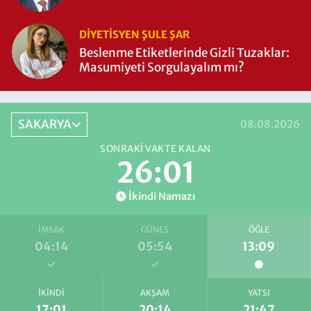
DIYETISYEN ŞULE ŞAR
Beslenme Etiketlerinde Gizli Tuzaklar:
Masumiyeti Sorgulayalım mı?
SAKARYA
08.08.2026
SONRAKI VAKTE KALAN
26:00
İkindi Namazı
İMSAK
GÜNEŞ
ÖĞLE
04:14
05:54
13:09
İKINDI
AKŞAM
YATSI
17:01
20:14
21:47