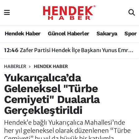
Hendek Haber
Hendek Haber
Sakarya Nöbetçi Eczaneler
Hendek Haber
Güncel Haberler
Sakarya
Spor
Güncel Haberler
Güncel Haberler
Sakarya Hava Durumu
12:46
Zafer Partisi Hendek İlçe Başkanı Yunus Emre Uzun'dan Tartışma Yaratan Açıklamaya Tepki
Sakarya
Siyaset
Sakarya Trafik Yoğunluk Haritası
HABERLER
HENDEK HABER
Spor
Sakarya
Süper Lig Puan Durumu ve Fikstür
Yukarıçalıca’da
Geleneksel "Türbe
Nöbetçi Eczaneler
Hakkında
Tüm Manşetler
Cemiyeti" Dualarla
Vefat Edenler
Hendek Haber Reklam Servisi
Son Dakika Haberleri
Gerçekleştirildi
Künye
Haber Arşivi
Hendek’e bağlı Yukarıçalıca Mahallesi’nde
her yıl geleneksel olarak düzenlenen “Türbe
İletişim
Cemiyeti” bu yıl da büyük bir katılımla