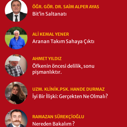
ÖĞR. GÖR. DR. SAIM ALPER AYAS
Bit’in Saltanatı
ALI KEMAL YENER
Aranan Takım Sahaya Çıktı
AHMET YILDIZ
Öfkenin öncesi delilik, sonu
pişmanlıktır.
UZM. KLINIK.PSK. HANDE DURMAZ
İyi Bir İlişki: Gerçekten Ne Olmalı?
RAMAZAN SÜREKÇIOĞLU
Nereden Bakalım ?