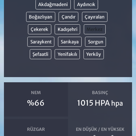
Akdağmadeni
Aydıncık
Boğazlıyan
Çandır
Çayıralan
Çekerek
Kadışehri
Merkez
Saraykent
Sarıkaya
Sorgun
Şefaatli
Yenifakılı
Yerköy
NEM
BASINÇ
%66
1015 HPA
hpa
RÜZGAR
EN DÜŞÜK / EN YÜKSEK