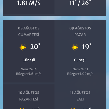
°
°
1.81 M/S
11
/ 26
08 AĞUSTOS
09 AĞUSTOS
CUMARTESI
PAZAR
°
°
20
19
Güneşli
Güneşli
Nem: %54
Nem: %61
Rüzgar: 5.61 m/s
Rüzgar: 5.00 m/s
10 AĞUSTOS
11 AĞUSTOS
PAZARTESI
SALI