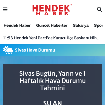
Hendek Haber
Hendek Haber
Sakarya Nöbetçi Eczaneler
Hendek Haber
Güncel Haberler
Sakarya
Spor
Güncel Haberler
Güncel Haberler
Sakarya Hava Durumu
11:53
Hendek Yeni Parti’de Kurucu İlçe Başkanı Nihat Bayraktar Oldu
Sakarya
Siyaset
Sakarya Trafik Yoğunluk Haritası
Sivas Hava Durumu
Spor
Sakarya
Süper Lig Puan Durumu ve Fikstür
Nöbetçi Eczaneler
Hakkında
Tüm Manşetler
Sivas Bugün, Yarın ve 1
Vefat Edenler
Hendek Haber Reklam Servisi
Son Dakika Haberleri
Haftalık Hava Durumu
Tahmini
Künye
Haber Arşivi
İletişim
ŞU AN