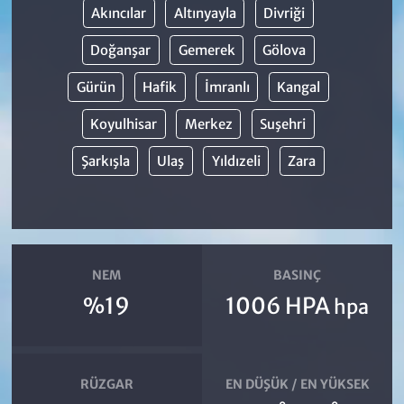
Akıncılar
Altınyayla
Divriği
Doğanşar
Gemerek
Gölova
Gürün
Hafik
İmranlı
Kangal
Koyulhisar
Merkez
Suşehri
Şarkışla
Ulaş
Yıldızeli
Zara
NEM
BASINÇ
%19
1006 HPA
hpa
RÜZGAR
EN DÜŞÜK / EN YÜKSEK