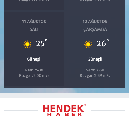
11 AĞUSTOS
12 AĞUSTOS
SALI
ÇARŞAMBA
°
°
25
26
Güneşli
Güneşli
Nem: %38
Nem: %30
Rüzgar: 3.50 m/s
Rüzgar: 2.39 m/s