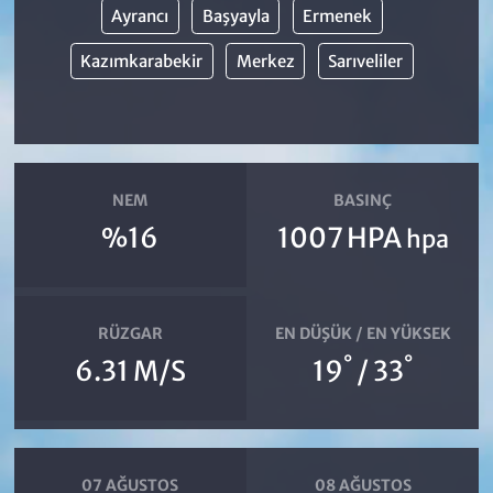
Ayrancı
Başyayla
Ermenek
Kazımkarabekir
Merkez
Sarıveliler
NEM
BASINÇ
%16
1007 HPA
hpa
RÜZGAR
EN DÜŞÜK / EN YÜKSEK
°
°
6.31 M/S
19
/ 33
07 AĞUSTOS
08 AĞUSTOS