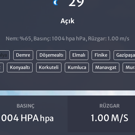
29
Açık
Nem: %65, Basınç: 1004 hpa hPa, Rüzgar: 1.00 m/s
lya
Demre
Döşemealtı
Elmalı
Finike
Gazipaşa
z
Konyaaltı
Korkuteli
Kumluca
Manavgat
Mur
BASINÇ
RÜZGAR
1004 HPA
1.00 M/S
hpa