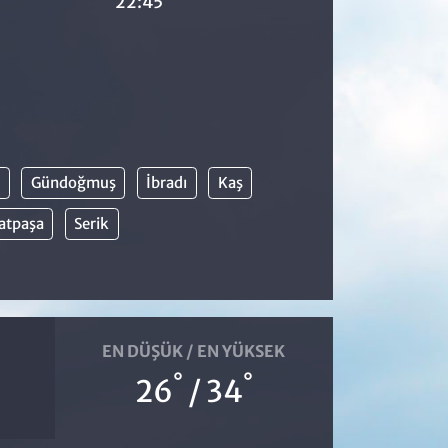
22:45
Gündoğmuş
İbradı
Kaş
atpaşa
Serik
EN DÜŞÜK / EN YÜKSEK
°
°
26
/ 34