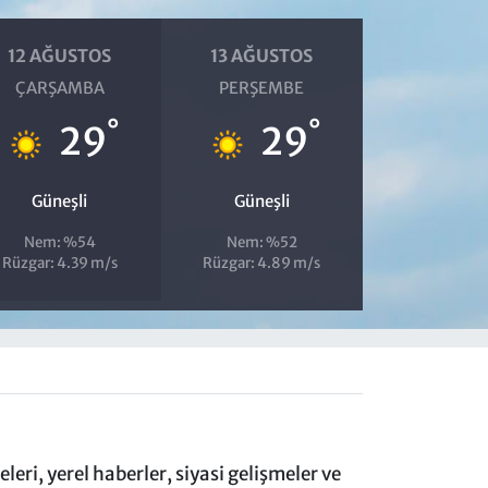
12 AĞUSTOS
13 AĞUSTOS
ÇARŞAMBA
PERŞEMBE
°
°
29
29
Güneşli
Güneşli
Nem: %54
Nem: %52
Rüzgar: 4.39 m/s
Rüzgar: 4.89 m/s
eri, yerel haberler, siyasi gelişmeler ve