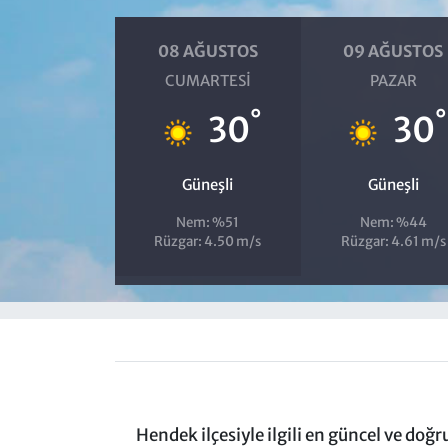
08 AĞUSTOS
09 AĞUSTOS
CUMARTESI
PAZAR
°
°
30
30
Güneşli
Güneşli
Nem: %51
Nem: %44
Rüzgar: 4.50 m/s
Rüzgar: 4.61 m/s
Hendek ilçesiyle ilgili en güncel ve doğ