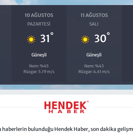
10 AĞUSTOS
11 AĞUSTOS
PAZARTESI
SALI
°
°
31
30
Güneşli
Güneşli
Nem: %45
Nem: %43
Rüzgar: 5.19 m/s
Rüzgar: 4.61 m/s
ru haberlerin bulunduğu Hendek Haber, son dakika gelişmel