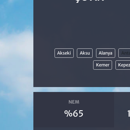
Akseki
Aksu
Alanya
Anta
Kemer
Kepe
NEM
%65