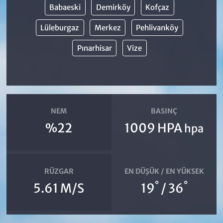
Babaeski
Demirköy
Kofçaz
Lüleburgaz
Merkez
Pehlivanköy
Pınarhisar
Vize
NEM
BASINÇ
%22
1009 HPA
hpa
RÜZGAR
EN DÜŞÜK / EN YÜKSEK
°
°
5.61 M/S
19
/ 36