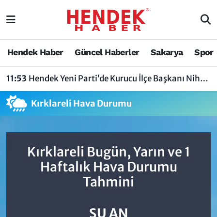
Hendek Haber
Hendek Haber
Sakarya Nöbetçi Eczaneler
Hendek Haber
Güncel Haberler
Sakarya
Spor
Güncel Haberler
Güncel Haberler
Sakarya Hava Durumu
11:53
Hendek Yeni Parti’de Kurucu İlçe Başkanı Nihat Bayraktar Oldu
Sakarya
Siyaset
Sakarya Trafik Yoğunluk Haritası
Kırklareli Hava Durumu
Spor
Sakarya
Süper Lig Puan Durumu ve Fikstür
Nöbetçi Eczaneler
Hakkında
Tüm Manşetler
Kırklareli Bugün, Yarın ve 1
Vefat Edenler
Hendek Haber Reklam Servisi
Son Dakika Haberleri
Haftalık Hava Durumu
Tahmini
Künye
Haber Arşivi
İletişim
ŞU AN