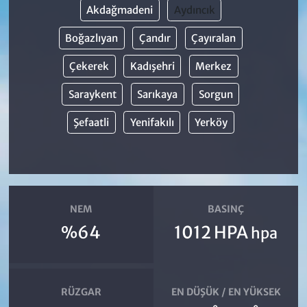
Akdağmadeni
Aydıncık
Boğazlıyan
Çandır
Çayıralan
Çekerek
Kadışehri
Merkez
Saraykent
Sarıkaya
Sorgun
Şefaatli
Yenifakılı
Yerköy
NEM
BASINÇ
%64
1012 HPA
hpa
RÜZGAR
EN DÜŞÜK / EN YÜKSEK