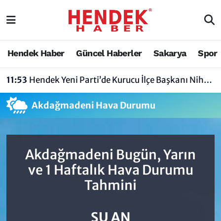
Hendek Haber
Hendek Haber
Sakarya Nöbetçi Eczaneler
Hendek Haber
Güncel Haberler
Sakarya
Spor
Güncel Haberler
Güncel Haberler
Sakarya Hava Durumu
11:53
Hendek Yeni Parti’de Kurucu İlçe Başkanı Nihat Bayraktar Oldu
Sakarya
Siyaset
Sakarya Trafik Yoğunluk Haritası
Akdağmadeni Hava Durumu
Spor
Sakarya
Süper Lig Puan Durumu ve Fikstür
Nöbetçi Eczaneler
Hakkında
Tüm Manşetler
Akdağmadeni Bugün, Yarın
Vefat Edenler
Hendek Haber Reklam Servisi
Son Dakika Haberleri
ve 1 Haftalık Hava Durumu
Tahmini
Künye
Haber Arşivi
İletişim
ŞU AN