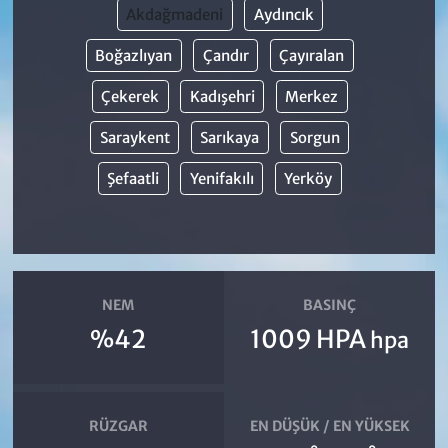
Akdağmadeni
Aydıncık
Boğazlıyan
Çandır
Çayıralan
Çekerek
Kadışehri
Merkez
Saraykent
Sarıkaya
Sorgun
Şefaatli
Yenifakılı
Yerköy
NEM
BASINÇ
%42
1009 HPA
hpa
RÜZGAR
EN DÜŞÜK / EN YÜKSEK