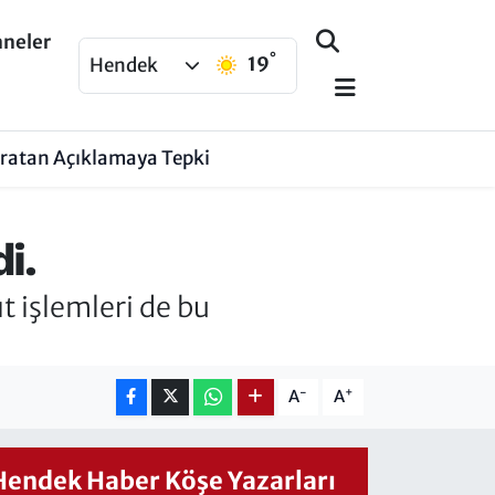
aneler
°
19
Hendek
aratan Açıklamaya Tepki
i.
t işlemleri de bu
-
+
A
A
Hendek Haber Köşe Yazarları