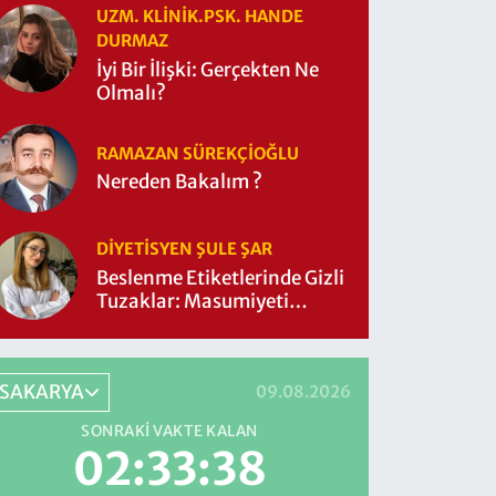
UZM. KLINIK.PSK. HANDE
DURMAZ
İyi Bir İlişki: Gerçekten Ne
Olmalı?
RAMAZAN SÜREKÇIOĞLU
Nereden Bakalım ?
DIYETISYEN ŞULE ŞAR
Beslenme Etiketlerinde Gizli
Tuzaklar: Masumiyeti
Sorgulayalım mı?
SAKARYA
09.08.2026
SONRAKI VAKTE KALAN
02:33:37