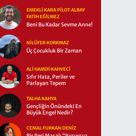
EMEKLI KARA PILOT ALBAY
FATIH EĞİLMEZ
Beni Bu Kadar Sevme Anne!
NILÜFER KORKMAZ
Üç Çocukluk Bir Zaman
ALI HAMDI KAHVECİ
Sıfır Hata, Periler ve
Parlayan Tepem
TALHA KAHYA
Gençliğin Önündeki En
Büyük Engel Nedir?
CEMAL FURKAN DENİZ
Bir Peri Masalı “Kusursuz