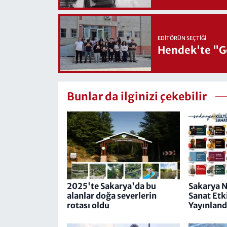
EDITÖRÜN SEÇTIĞI
Hendek'te "Ge
Bunlar da ilginizi çekebilir
2025'te Sakarya'da bu
Sakarya N
alanlar doğa severlerin
Sanat Etk
rotası oldu
Yayınland