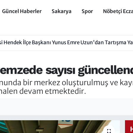
Güncel Haberler
Sakarya
Spor
Nöbetçi Ecz
isi Hendek İlçe Başkanı Yunus Emre Uzun'dan Tartışma Y
emzede sayısı güncellend
nunda bir merkez oluşturulmuş ve kayı
 halen devam etmektedir.