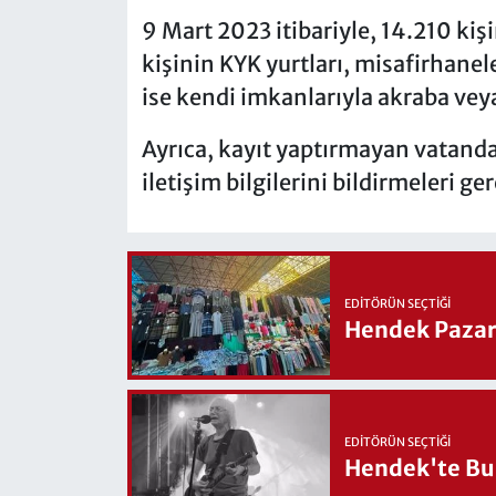
9 Mart 2023 itibariyle, 14.210 ki
kişinin KYK yurtları, misafirhanel
ise kendi imkanlarıyla akraba veya 
Ayrıca, kayıt yaptırmayan vatanda
iletişim bilgilerini bildirmeleri ge
EDITÖRÜN SEÇTIĞI
Hendek Pazary
EDITÖRÜN SEÇTIĞI
Hendek'te Bul