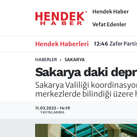
Hendek Haber
Hendek Haber
Hendek Haber
Sakarya Nöbetçi Eczaneler
Vefat Edenler
Güncel Haberler
Güncel Haberler
Sakarya Hava Durumu
Hendek Haberleri
12:46
Zafer Part
Sakarya
Siyaset
Sakarya Trafik Yoğunluk Haritası
HABERLER
SAKARYA
Sakarya daki depr
Spor
Sakarya
Süper Lig Puan Durumu ve Fikstür
Sakarya Valiliği koordinasyo
Nöbetçi Eczaneler
Hakkında
Tüm Manşetler
merkezlerde bilindiği üzere
Vefat Edenler
Hendek Haber Reklam Servisi
Son Dakika Haberleri
11.03.2023 - 14:19
YAYINLANMA
Künye
Haber Arşivi
İletişim