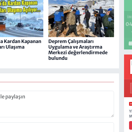
İM
04
da Kardan Kapanan
Deprem Çalışmaları
arı Ulaşıma
Uygulama ve Araştırma
Merkezi değerlendirmede
bulundu
Y
M