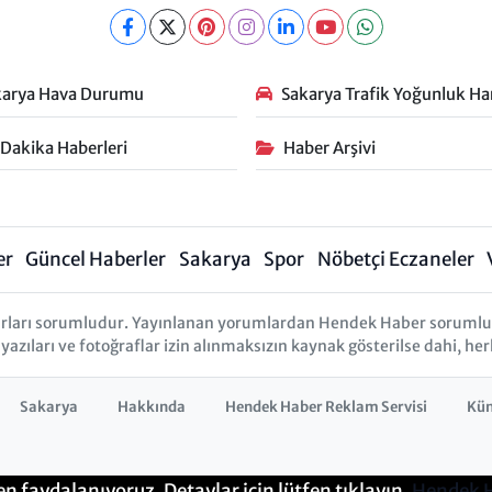
karya Hava Durumu
Sakarya Trafik Yoğunluk Har
 Dakika Haberleri
Haber Arşivi
er
Güncel Haberler
Sakarya
Spor
Nöbetçi Eczaneler
rları sorumludur. Yayınlanan yorumlardan Hendek Haber sorumlu tu
 yazıları ve fotoğraflar izin alınmaksızın kaynak gösterilse dahi, 
Sakarya
Hakkında
Hendek Haber Reklam Servisi
Kü
en faydalanıyoruz. Detaylar için lütfen tıklayın.
Hendek 