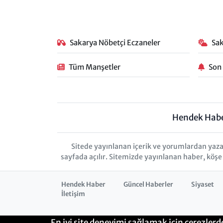
Sakarya Nöbetçi Eczaneler
Sa
Tüm Manşetler
Son
Hendek Hab
Sitede yayınlanan içerik ve yorumlardan yaza
sayfada açılır. Sitemizde yayınlanan haber, köşe
Hendek Haber
Güncel Haberler
Siyaset
İletişim
En iyi site deneyimi sağlamak için çerezlerd