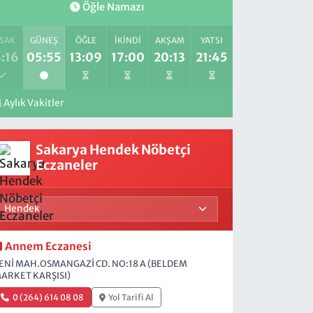
Öğle Namazı
SAK
GÜNEŞ
ÖĞLE
İKINDI
AKŞAM
YATSI
:16
05:55
13:09
17:00
20:13
21:45
Aylık Vakitler
Sakarya Hendek Nöbetçi
Eczaneler
Annem Eczanesi
ENİ MAH.OSMANGAZİ CD. NO:18 A (BELDEM
ARKET KARŞISI)
0 (264) 614 08 08
Yol Tarifi Al