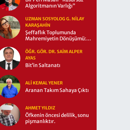
Algoritmanın Varlığı”
UZMAN SOSYOLOG G. NILAY
KARAŞAHİN
Şeffaflık Toplumunda
Mahremiyetin Dönüşümü:
Mahremiyetin Çitleri Ne
Zaman Yıkıldı?
ÖĞR. GÖR. DR. SAIM ALPER
AYAS
Bit’in Saltanatı
ALI KEMAL YENER
Aranan Takım Sahaya Çıktı
AHMET YILDIZ
Öfkenin öncesi delilik, sonu
pişmanlıktır.