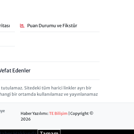
itası
Puan Durumu ve Fikstür
Vefat Edenler
tulamaz. Sitedeki tüm harici linkler ayrı bir
herhangi bir ortamda kullanılamaz ve yayınlanamaz
nye
Haber Yazılımı:
TE Bilişim
| Copyright ©
2026
Haber Hakkında
Tamam