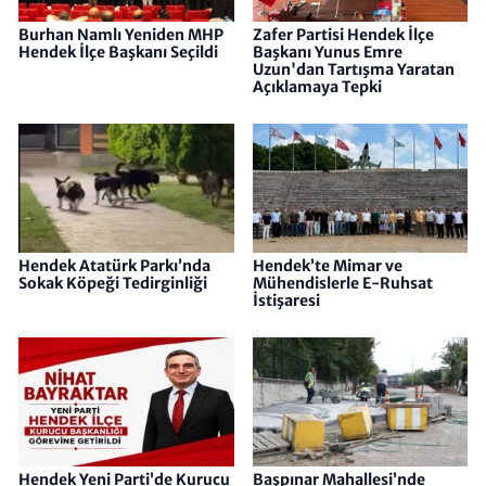
Burhan Namlı Yeniden MHP
Zafer Partisi Hendek İlçe
Hendek İlçe Başkanı Seçildi
Başkanı Yunus Emre
Uzun'dan Tartışma Yaratan
Açıklamaya Tepki
Hendek Atatürk Parkı’nda
Hendek’te Mimar ve
Sokak Köpeği Tedirginliği
Mühendislerle E-Ruhsat
İstişaresi
Hendek Yeni Parti’de Kurucu
Başpınar Mahallesi’nde