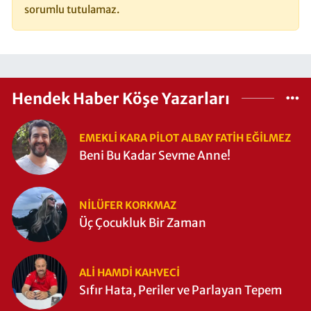
sorumlu tutulamaz.
Hendek Haber Köşe Yazarları
EMEKLI KARA PILOT ALBAY FATIH EĞİLMEZ
Beni Bu Kadar Sevme Anne!
NILÜFER KORKMAZ
Üç Çocukluk Bir Zaman
ALI HAMDI KAHVECİ
Sıfır Hata, Periler ve Parlayan Tepem