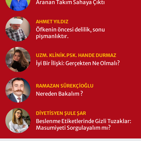
Aranan Takım Sahaya Çıktı
AHMET YILDIZ
Öfkenin öncesi delilik, sonu
pişmanlıktır.
UZM. KLINIK.PSK. HANDE DURMAZ
İyi Bir İlişki: Gerçekten Ne Olmalı?
RAMAZAN SÜREKÇIOĞLU
Nereden Bakalım ?
DIYETISYEN ŞULE ŞAR
Beslenme Etiketlerinde Gizli Tuzaklar:
Masumiyeti Sorgulayalım mı?