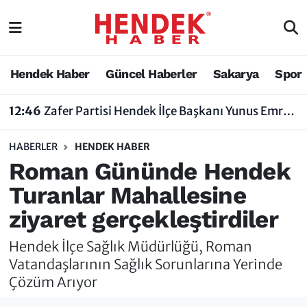
Hendek Haber
Hendek Haber
Sakarya Nöbetçi Eczaneler
Hendek Haber
Güncel Haberler
Sakarya
Spor
Güncel Haberler
Güncel Haberler
Sakarya Hava Durumu
12:46
Zafer Partisi Hendek İlçe Başkanı Yunus Emre Uzun'dan Tartışma Yaratan Açıklamaya Tepki
Sakarya
Siyaset
Sakarya Trafik Yoğunluk Haritası
HABERLER
HENDEK HABER
Spor
Sakarya
Süper Lig Puan Durumu ve Fikstür
Roman Gününde Hendek
Turanlar Mahallesine
Nöbetçi Eczaneler
Hakkında
Tüm Manşetler
ziyaret gerçekleştirdiler
Vefat Edenler
Hendek Haber Reklam Servisi
Son Dakika Haberleri
Hendek İlçe Sağlık Müdürlüğü, Roman
Künye
Haber Arşivi
Vatandaşlarının Sağlık Sorunlarına Yerinde
Çözüm Arıyor
İletişim