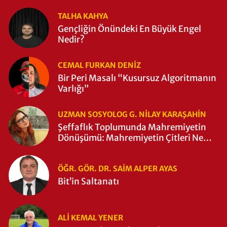
TALHA KAHYA
Gençliğin Önündeki En Büyük Engel
Nedir?
CEMAL FURKAN DENİZ
Bir Peri Masalı “Kusursuz Algoritmanın
Varlığı”
UZMAN SOSYOLOG G. NILAY KARAŞAHİN
Şeffaflık Toplumunda Mahremiyetin
Dönüşümü: Mahremiyetin Çitleri Ne
Zaman Yıkıldı?
ÖĞR. GÖR. DR. SAIM ALPER AYAS
Bit’in Saltanatı
ALI KEMAL YENER