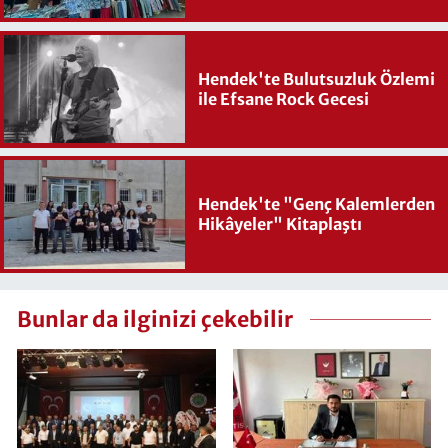
Hendek'te Bulutsuzluk Özlemi
ile Efsane Rock Gecesi
Hendek'te "Genç Kalemlerden
Hikâyeler" Kitaplaştı
Bunlar da ilginizi çekebilir