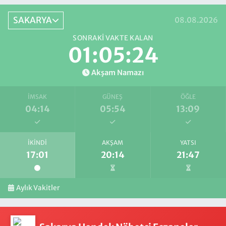
SAKARYA
08.08.2026
SONRAKI VAKTE KALAN
01:05:23
Akşam Namazı
İMSAK
GÜNEŞ
ÖĞLE
04:14
05:54
13:09
İKINDI
AKŞAM
YATSI
17:01
20:14
21:47
Aylık Vakitler