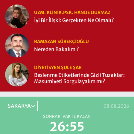
UZM. KLINIK.PSK. HANDE DURMAZ
İyi Bir İlişki: Gerçekten Ne Olmalı?
RAMAZAN SÜREKÇIOĞLU
Nereden Bakalım ?
DIYETISYEN ŞULE ŞAR
Beslenme Etiketlerinde Gizli Tuzaklar:
Masumiyeti Sorgulayalım mı?
SAKARYA
08.08.2026
SONRAKI VAKTE KALAN
26:55