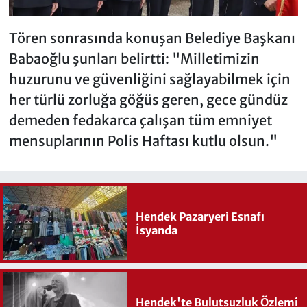
Tören sonrasında konuşan Belediye Başkanı
Babaoğlu şunları belirtti: "Milletimizin
huzurunu ve güvenliğini sağlayabilmek için
her türlü zorluğa göğüs geren, gece gündüz
demeden fedakarca çalışan tüm emniyet
mensuplarının Polis Haftası kutlu olsun."
Hendek Pazaryeri Esnafı
İsyanda
Hendek'te Bulutsuzluk Özlemi