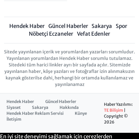
Hendek Haber
Güncel Haberler
Sakarya
Spor
Nöbetçi Eczaneler
Vefat Edenler
Sitede yayınlanan içerik ve yorumlardan yazarları sorumludur.
Yayınlanan yorumlardan Hendek Haber sorumlu tutulamaz.
Sitedeki tüm harici linkler ayrı bir sayfada açılır. Sitemizde
yayınlanan haber, köşe yazıları ve fotoğraflar izin alınmaksızın
kaynak gösterilse dahi, herhangi bir ortamda kullanılamaz ve
yayınlanamaz
Hendek Haber
Güncel Haberler
Haber Yazılımı:
Siyaset
Sakarya
Hakkında
TE Bilişim
|
Hendek Haber Reklam Servisi
Künye
Copyright ©
İletişim
2026
En iyi site deneyimi sağlamak için çerezlerden