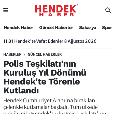
Hendek Haber
Hendek Haber
Sakarya Nöbetçi Eczaneler
Hendek Haber
Güncel Haberler
Sakarya
Spor
Güncel Haberler
Güncel Haberler
Sakarya Hava Durumu
11:31
Hendek'te Vefat Edenler 8 Ağustos 2026
Sakarya
Siyaset
Sakarya Trafik Yoğunluk Haritası
HABERLER
GÜNCEL HABERLER
Spor
Sakarya
Süper Lig Puan Durumu ve Fikstür
Polis Teşkilatı'nın
Kuruluş Yıl Dönümü
Nöbetçi Eczaneler
Hakkında
Tüm Manşetler
Hendek'te Törenle
Vefat Edenler
Hendek Haber Reklam Servisi
Son Dakika Haberleri
Kutlandı
Künye
Haber Arşivi
Hendek Cumhuriyet Alanı'na bırakılan
çelenkle kutlamalar başladı. Tüm ülkede
İletişim
olduğu gibi Hendek'te de Polis Teşkilatı'nın