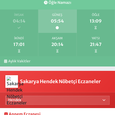
Öğle Namazı
İMSAK
GÜNEŞ
ÖĞLE
04:14
05:54
13:09
İKINDI
AKŞAM
YATSI
17:01
20:14
21:47
Aylık Vakitler
Sakarya Hendek Nöbetçi Eczaneler
Annem Eczanesi