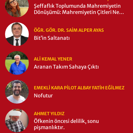
Şeffaflık Toplumunda Mahremiyetin
Dönüşümü: Mahremiyetin Çitleri Ne
Zaman Yıkıldı?
ÖĞR. GÖR. DR. SAIM ALPER AYAS
Bit’in Saltanatı
ALI KEMAL YENER
Aranan Takım Sahaya Çıktı
EMEKLI KARA PILOT ALBAY FATIH EĞİLMEZ
Nofutur
AHMET YILDIZ
Öfkenin öncesi delilik, sonu
pişmanlıktır.