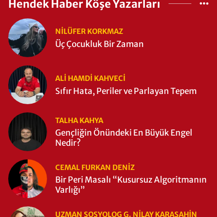
Hendek Haber Köşe Yazarları
NILÜFER KORKMAZ
Üç Çocukluk Bir Zaman
ALI HAMDI KAHVECİ
Sıfır Hata, Periler ve Parlayan Tepem
TALHA KAHYA
Gençliğin Önündeki En Büyük Engel
Nedir?
CEMAL FURKAN DENİZ
Bir Peri Masalı “Kusursuz Algoritmanın
Varlığı”
UZMAN SOSYOLOG G. NILAY KARAŞAHİN