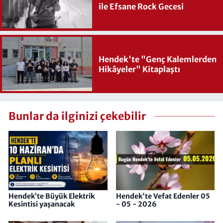
ile Efsane Rock Gecesi
Hendek'te "Genç Kalemlerden
Hikâyeler" Kitaplaştı
Bunlar da ilginizi çekebilir
Hendek’te Büyük Elektrik
Hendek'te Vefat Edenler 05
Kesintisi yaşanacak
- 05 - 2026