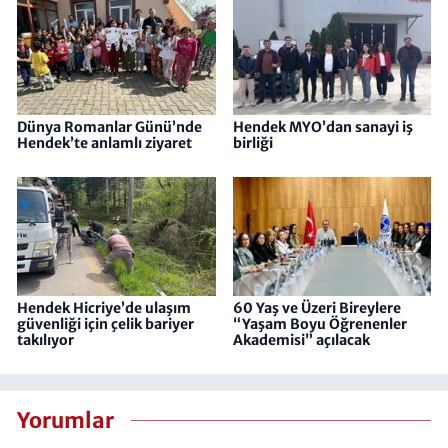
Dünya Romanlar Günü’nde
Hendek MYO’dan sanayi iş
Hendek’te anlamlı ziyaret
birliği
Hendek Hicriye’de ulaşım
60 Yaş ve Üzeri Bireylere
güvenliği için çelik bariyer
“Yaşam Boyu Öğrenenler
takılıyor
Akademisi” açılacak
Yorumlar