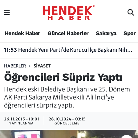
Hendek Haber
Hendek Haber
Sakarya Nöbetçi Eczaneler
Hendek Haber
Güncel Haberler
Sakarya
Spor
Güncel Haberler
Güncel Haberler
Sakarya Hava Durumu
11:53
Hendek Yeni Parti’de Kurucu İlçe Başkanı Nihat Bayraktar Oldu
Sakarya
Siyaset
Sakarya Trafik Yoğunluk Haritası
HABERLER
SIYASET
Spor
Sakarya
Süper Lig Puan Durumu ve Fikstür
Öğrencileri Süpriz Yaptı
Nöbetçi Eczaneler
Hakkında
Tüm Manşetler
Hendek eski Belediye Başkanı ve 25. Dönem
AK Parti Sakarya Milletvekili Ali İnci’ye
Vefat Edenler
Hendek Haber Reklam Servisi
Son Dakika Haberleri
öğrencileri sürpriz yaptı.
Künye
Haber Arşivi
26.11.2015 - 10:01
28.10.2024 - 03:15
YAYINLANMA
GÜNCELLEME
İletişim