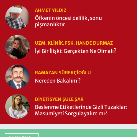
AHMET YILDIZ
Öfkenin öncesi delilik, sonu
pişmanlıktır.
UZM. KLINIK.PSK. HANDE DURMAZ
İyi Bir İlişki: Gerçekten Ne Olmalı?
RAMAZAN SÜREKÇIOĞLU
Nereden Bakalım ?
DIYETISYEN ŞULE ŞAR
Beslenme Etiketlerinde Gizli Tuzaklar:
Masumiyeti Sorgulayalım mı?