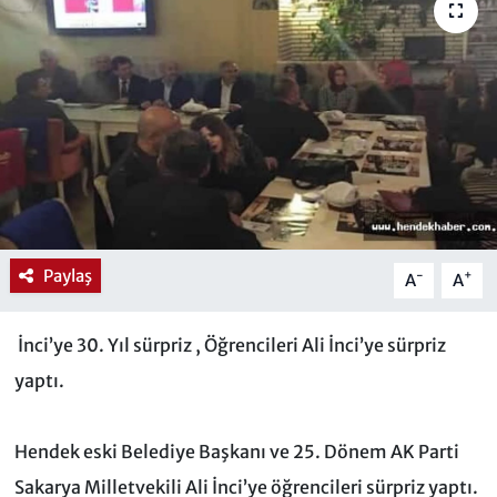
Paylaş
-
+
A
A
İnci’ye 30. Yıl sürpriz ,
Öğrencileri Ali İnci’ye sürpriz
yaptı.
Hendek eski Belediye Başkanı ve 25. Dönem AK Parti
Sakarya Milletvekili Ali İnci’ye öğrencileri sürpriz yaptı.