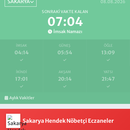
SAKARYA
08.08.2026
SONRAKI VAKTE KALAN
07:04
İmsak Namazı
İMSAK
GÜNEŞ
ÖĞLE
04:14
05:54
13:09
İKINDI
AKŞAM
YATSI
17:01
20:14
21:47
Aylık Vakitler
Sakarya Hendek Nöbetçi Eczaneler