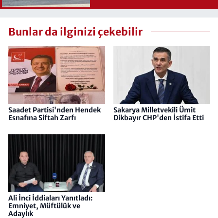
Bunlar da ilginizi çekebilir
Saadet Partisi'nden Hendek
Sakarya Milletvekili Ümit
Esnafına Siftah Zarfı
Dikbayır CHP'den İstifa Etti
Ali İnci İddiaları Yanıtladı:
Emniyet, Müftülük ve
Adaylık