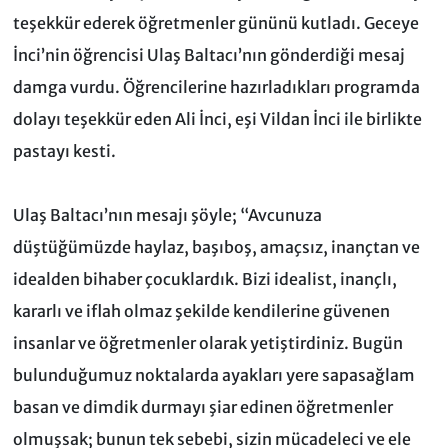
teşekkür ederek öğretmenler gününü kutladı. Geceye
İnci’nin öğrencisi Ulaş Baltacı’nın gönderdiği mesaj
damga vurdu. Öğrencilerine hazırladıkları programda
dolayı teşekkür eden Ali İnci, eşi Vildan İnci ile birlikte
pastayı kesti.
Ulaş Baltacı’nın mesajı şöyle; “Avcunuza
düştüğümüzde haylaz, başıboş, amaçsız, inançtan ve
idealden bihaber çocuklardık. Bizi idealist, inançlı,
kararlı ve iflah olmaz şekilde kendilerine güvenen
insanlar ve öğretmenler olarak yetiştirdiniz. Bugün
bulunduğumuz noktalarda ayakları yere sapasağlam
basan ve dimdik durmayı şiar edinen öğretmenler
olmuşsak; bunun tek sebebi, sizin mücadeleci ve ele