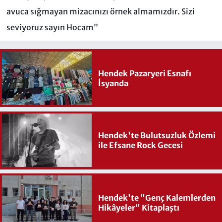
avuca sığmayan mizacınızı örnek almamızdır. Sizi
seviyoruz sayın Hocam”
Hendek Pazaryeri Esnafı
İsyanda
Hendek'te Bulutsuzluk Özlemi
ile Efsane Rock Gecesi
Hendek'te "Genç Kalemlerden
Hikâyeler" Kitaplaştı