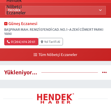
Güneş Eczanesi
BAŞPINAR MAH. REMZİ EFENDİ CAD. NO.1-A ZEKİ CÖMERT PARKI
YANI
0 (264) 614 20 61
Yol Tarifi Al
Tüm Nöbetçi Eczaneler
Yükleniyor...