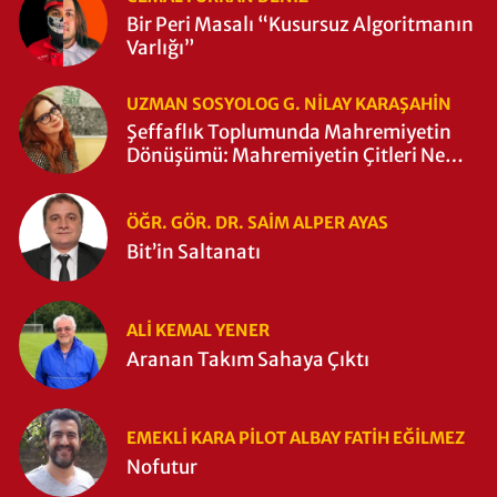
Bir Peri Masalı “Kusursuz Algoritmanın
Varlığı”
UZMAN SOSYOLOG G. NILAY KARAŞAHİN
Şeffaflık Toplumunda Mahremiyetin
Dönüşümü: Mahremiyetin Çitleri Ne
Zaman Yıkıldı?
ÖĞR. GÖR. DR. SAIM ALPER AYAS
Bit’in Saltanatı
ALI KEMAL YENER
Aranan Takım Sahaya Çıktı
EMEKLI KARA PILOT ALBAY FATIH EĞİLMEZ
Nofutur