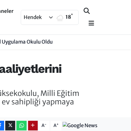
aneler
°
18
Hendek
Dil Uygulama Okulu Oldu
aliyetlerini
ksekokulu, Milli Eğitim
re ev sahipliği yapmaya
-
+
A
A