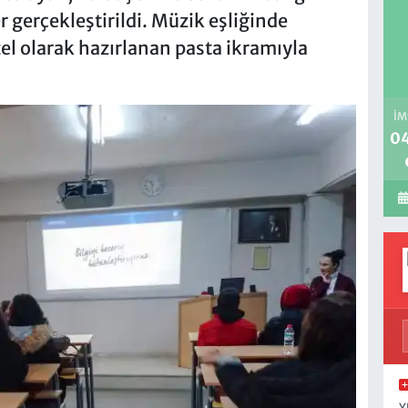
er gerçekleştirildi. Müzik eşliğinde
zel olarak hazırlanan pasta ikramıyla
İM
04
Y