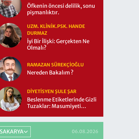
Öfkenin öncesi delilik, sonu
pişmanlıktır.
UZM. KLINIK.PSK. HANDE
DURMAZ
İyi Bir İlişki: Gerçekten Ne
Olmalı?
RAMAZAN SÜREKÇIOĞLU
Nereden Bakalım ?
DIYETISYEN ŞULE ŞAR
Beslenme Etiketlerinde Gizli
Tuzaklar: Masumiyeti
Sorgulayalım mı?
SAKARYA
06.08.2026