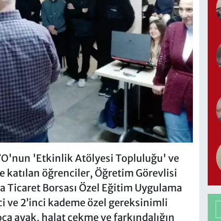
YO'nun 'Etkinlik Atölyesi Topluluğu' ve
e katılan öğrenciler, Öğretim Görevlisi
a Ticaret Borsası Özel Eğitim Uygulama
nci ve 2’inci kademe özel gereksinimli
koca ayak, halat çekme ve farkındalığın