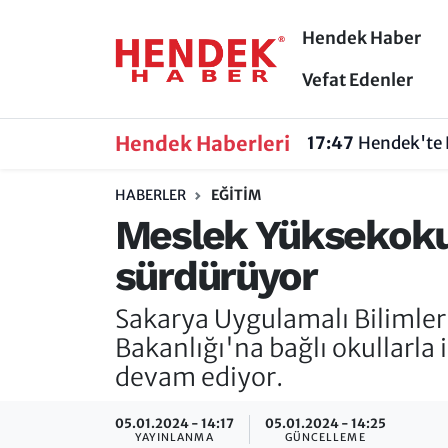
Hendek Haber
Hendek Haber
Hendek Haber
Sakarya Nöbetçi Eczaneler
Vefat Edenler
Güncel Haberler
Güncel Haberler
Sakarya Hava Durumu
Hendek Haberleri
17:47
Hendek'te B
Sakarya
Siyaset
Sakarya Trafik Yoğunluk Haritası
HABERLER
EĞİTİM
Meslek Yüksekokulu
Spor
Sakarya
Süper Lig Puan Durumu ve Fikstür
sürdürüyor
Nöbetçi Eczaneler
Hakkında
Tüm Manşetler
Sakarya Uygulamalı Bilimler
Vefat Edenler
Hendek Haber Reklam Servisi
Son Dakika Haberleri
Bakanlığı'na bağlı okullarla 
devam ediyor.
Künye
Haber Arşivi
05.01.2024 - 14:17
05.01.2024 - 14:25
İletişim
YAYINLANMA
GÜNCELLEME