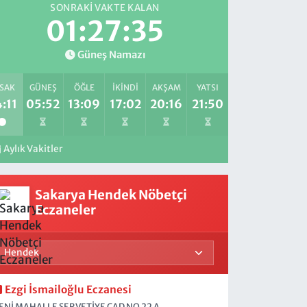
SONRAKI VAKTE KALAN
01:27:33
Güneş Namazı
SAK
GÜNEŞ
ÖĞLE
İKINDI
AKŞAM
YATSI
:11
05:52
13:09
17:02
20:16
21:50
Aylık Vakitler
Sakarya Hendek Nöbetçi
Eczaneler
Ezgi İsmailoğlu Eczanesi
ENİ MAHALLE SERVETİYE CAD NO 22 A