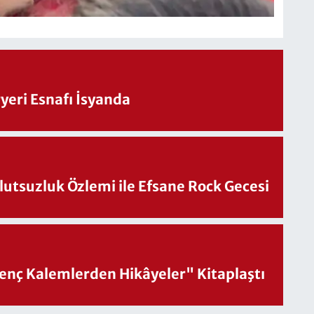
eri Esnafı İsyanda
utsuzluk Özlemi ile Efsane Rock Gecesi
nç Kalemlerden Hikâyeler" Kitaplaştı