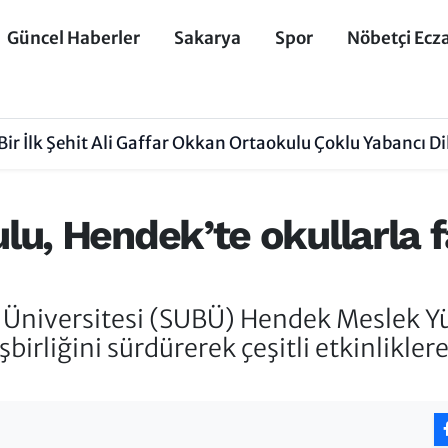
Güncel Haberler
Sakarya
Spor
Nöbetçi Ecz
ir İlk Şehit Ali Gaffar Okkan Ortaokulu Çoklu Yabancı 
, Hendek’te okullarla fa
 Üniversitesi (SUBÜ) Hendek Meslek Yü
işbirliğini sürdürerek çeşitli etkinlikle