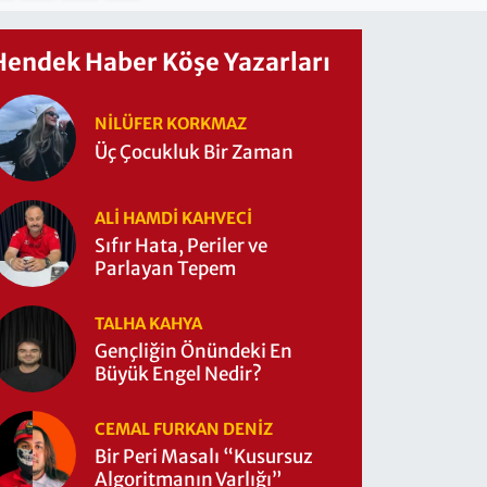
Hendek Haber Köşe Yazarları
NILÜFER KORKMAZ
Üç Çocukluk Bir Zaman
ALI HAMDI KAHVECİ
Sıfır Hata, Periler ve
Parlayan Tepem
TALHA KAHYA
Gençliğin Önündeki En
Büyük Engel Nedir?
CEMAL FURKAN DENİZ
Bir Peri Masalı “Kusursuz
Algoritmanın Varlığı”