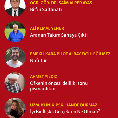
ÖĞR. GÖR. DR. SAIM ALPER AYAS
Bit’in Saltanatı
ALI KEMAL YENER
Aranan Takım Sahaya Çıktı
EMEKLI KARA PILOT ALBAY FATIH EĞİLMEZ
Nofutur
AHMET YILDIZ
Öfkenin öncesi delilik, sonu
pişmanlıktır.
UZM. KLINIK.PSK. HANDE DURMAZ
İyi Bir İlişki: Gerçekten Ne Olmalı?