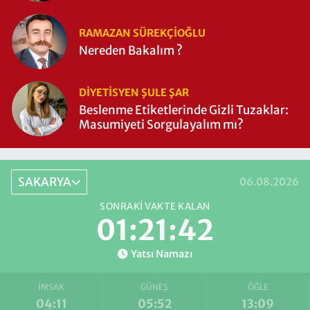
RAMAZAN SÜREKÇIOĞLU
Nereden Bakalım ?
DIYETISYEN ŞULE ŞAR
Beslenme Etiketlerinde Gizli Tuzaklar:
Masumiyeti Sorgulayalım mı?
SAKARYA
06.08.2026
SONRAKI VAKTE KALAN
01:21:42
Yatsı Namazı
İMSAK
GÜNEŞ
ÖĞLE
04:11
05:52
13:09