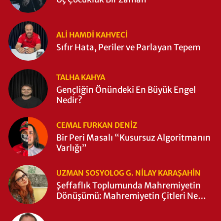
ALI HAMDI KAHVECİ
Sıfır Hata, Periler ve Parlayan Tepem
TALHA KAHYA
Gençliğin Önündeki En Büyük Engel
Nedir?
CEMAL FURKAN DENİZ
Bir Peri Masalı “Kusursuz Algoritmanın
Varlığı”
UZMAN SOSYOLOG G. NILAY KARAŞAHİN
Şeffaflık Toplumunda Mahremiyetin
Dönüşümü: Mahremiyetin Çitleri Ne
Zaman Yıkıldı?