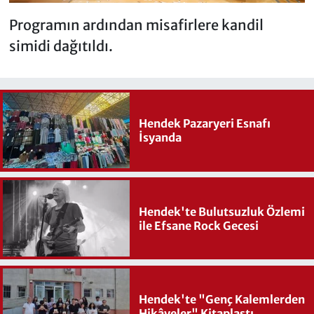
Programın ardından misafirlere kandil
simidi dağıtıldı.
Hendek Pazaryeri Esnafı
İsyanda
Hendek'te Bulutsuzluk Özlemi
ile Efsane Rock Gecesi
Hendek'te "Genç Kalemlerden
Hikâyeler" Kitaplaştı