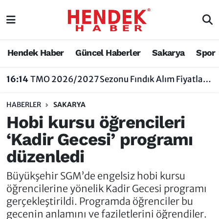
Hendek Haber
Hendek Haber
Sakarya Nöbetçi Eczaneler
Hendek Haber
Güncel Haberler
Sakarya
Spor
Güncel Haberler
Güncel Haberler
Sakarya Hava Durumu
16:14
TMO 2026/2027 Sezonu Fındık Alım Fiyatlarını Açıkladı
Sakarya
Siyaset
Sakarya Trafik Yoğunluk Haritası
HABERLER
SAKARYA
Spor
Sakarya
Süper Lig Puan Durumu ve Fikstür
Hobi kursu öğrencileri
‘Kadir Gecesi’ programı
Nöbetçi Eczaneler
Hakkında
Tüm Manşetler
düzenledi
Vefat Edenler
Hendek Haber Reklam Servisi
Son Dakika Haberleri
Büyükşehir SGM’de engelsiz hobi kursu
Künye
Haber Arşivi
öğrencilerine yönelik Kadir Gecesi programı
gerçekleştirildi. Programda öğrenciler bu
İletişim
gecenin anlamını ve faziletlerini öğrendiler.