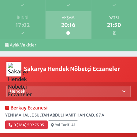
İKINDI
AKŞAM
YATSI
17:02
20:16
21:50
Aylık Vakitler
Sakarya Hendek Nöbetçi Eczaneler
Berkay Eczanesi
YENİ MAHALLE SULTAN ABDULHAMİT HAN CAD. 67 A
0 (264) 502 75 05
Yol Tarifi Al