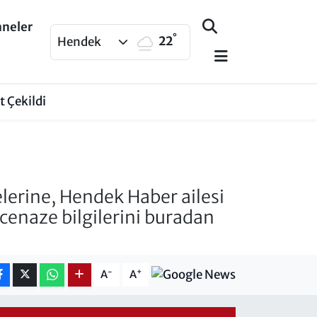
aneler
°
22
Hendek
 Çekildi
lerine, Hendek Haber ailesi
 cenaze bilgilerini buradan
-
+
A
A