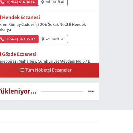
0 (264) 614 00 14
Yol Tarifi Al
Hendek Eczanesi
krem Günay Caddesi, 3006 Sokak No:2 B Hendek
akarya
0 (544) 363 35 07
Yol Tarifi Al
Gözde Eczanesi
ereboğazı Mahallesi, Cumhuriyet Meydanı No:57 B
endek Sakarya
Tüm Nöbetçi Eczaneler
0 (264) 614 20 11
Yol Tarifi Al
Yükleniyor...