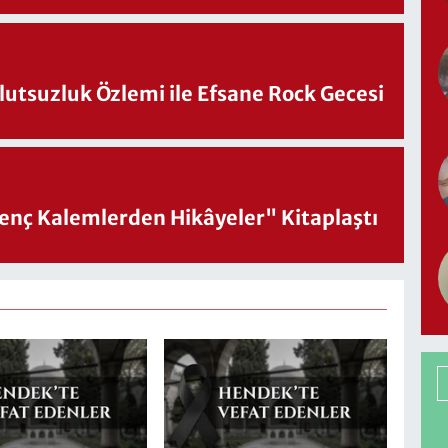
utsuzluk Özlemi ile Efsane Rock Gecesi
nç Kalemlerden Hikâyeler" Kitaplaştı