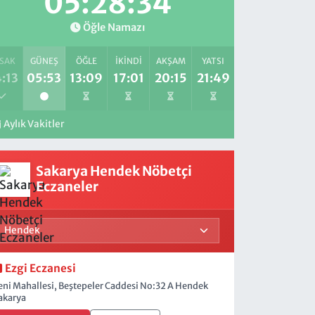
05:28:33
Öğle Namazı
SAK
GÜNEŞ
ÖĞLE
İKINDI
AKŞAM
YATSI
:13
05:53
13:09
17:01
20:15
21:49
Aylık Vakitler
Sakarya Hendek Nöbetçi
Eczaneler
Ezgi Eczanesi
eni Mahallesi, Beştepeler Caddesi No:32 A Hendek
akarya