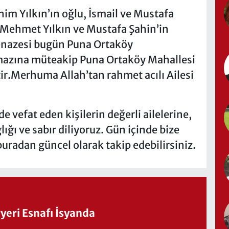
m Yılkın’ın oğlu, İsmail ve Mustafa
, Mehmet Yılkın ve Mustafa Şahin’in
.Cenazesi bugün Puna Ortaköy
azına müteakip Puna Ortaköy Mahallesi
tir.Merhuma Allah’tan rahmet acılı Ailesi
vefat eden kişilerin değerli ailelerine,
ığı ve sabır diliyoruz. Gün içinde bize
buradan güncel olarak takip edebilirsiniz.
eri Esnafı İsyanda