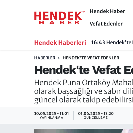
Hendek Haber
Hendek Haber
Hendek Haber
Sakarya Nöbetçi Eczaneler
Vefat Edenler
Güncel Haberler
Güncel Haberler
Sakarya Hava Durumu
Hendek Haberleri
16:43
Hendek'te 
Sakarya
Siyaset
Sakarya Trafik Yoğunluk Haritası
HABERLER
HENDEK'TE VEFAT EDENLER
Hendek'te Vefat E
Spor
Sakarya
Süper Lig Puan Durumu ve Fikstür
Hendek Puna Ortaköy Mahalles
Nöbetçi Eczaneler
Hakkında
Tüm Manşetler
olarak başsağlığı ve sabır di
Vefat Edenler
Hendek Haber Reklam Servisi
Son Dakika Haberleri
güncel olarak takip edebilirs
Künye
Haber Arşivi
30.05.2025 - 11:01
01.06.2025 - 13:20
YAYINLANMA
GÜNCELLEME
İletişim