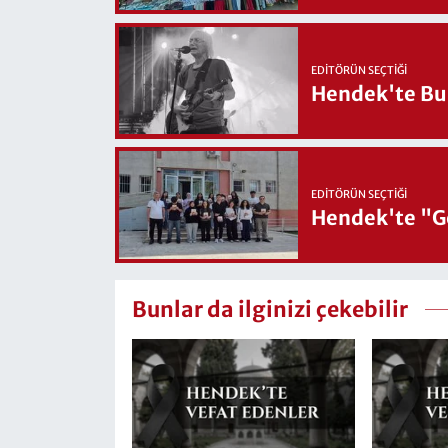
EDITÖRÜN SEÇTIĞI
Hendek'te Bul
EDITÖRÜN SEÇTIĞI
Hendek'te "Ge
Bunlar da ilginizi çekebilir