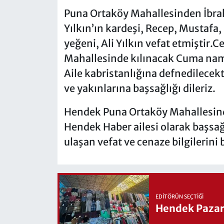
Puna Ortaköy Mahallesinden İbrahi
Yılkın’ın kardeşi, Recep, Mustafa
yeğeni, Ali Yılkın vefat etmiştir
Mahallesinde kılınacak Cuma nam
Aile kabristanlığına defnedilecek
ve yakınlarına başsağlığı dileriz.
Hendek Puna Ortaköy Mahallesinde 
Hendek Haber ailesi olarak başsağl
ulaşan vefat ve cenaze bilgilerini 
EDITÖRÜN SEÇTIĞI
Hendek Pazary