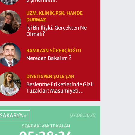
UZM. KLINIK.PSK. HANDE
DURMAZ
İyi Bir İlişki: Gerçekten Ne
Olmalı?
RAMAZAN SÜREKÇIOĞLU
Nereden Bakalım ?
DIYETISYEN ŞULE ŞAR
Beslenme Etiketlerinde Gizli
Tuzaklar: Masumiyeti
Sorgulayalım mı?
SAKARYA
07.08.2026
SONRAKI VAKTE KALAN