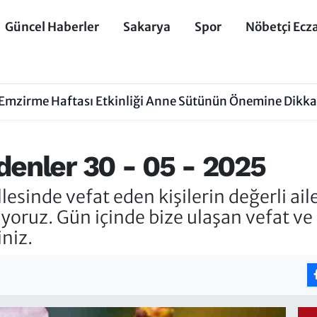
Güncel Haberler
Sakarya
Spor
Nöbetçi Ecz
Emzirme Haftası Etkinliği Anne Sütünün Önemine Dikkat
denler 30 - 05 - 2025
inde vefat eden kişilerin değerli aile
liyoruz. Gün içinde bize ulaşan vefat ve
iniz.