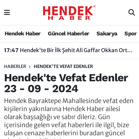
Hendek Haber
Hendek Haber
Sakarya Nöbetçi Eczaneler
Hendek Haber
Güncel Haberler
Sakarya
Spor
Güncel Haberler
Güncel Haberler
Sakarya Hava Durumu
17:47
Hendek'te Bir İlk Şehit Ali Gaffar Okkan Ortaokulu Çoklu Yabancı Dil Uygulama Okulu Oldu
Sakarya
Siyaset
Sakarya Trafik Yoğunluk Haritası
HABERLER
HENDEK'TE VEFAT EDENLER
Spor
Sakarya
Süper Lig Puan Durumu ve Fikstür
Hendek'te Vefat Edenler
23 - 09 - 2024
Nöbetçi Eczaneler
Hakkında
Tüm Manşetler
Hendek Bayraktepe Mahallesinde vefat eden
Vefat Edenler
Hendek Haber Reklam Servisi
Son Dakika Haberleri
kişilerin yakınlarına Hendek Haber ailesi
olarak başsağlığı ve sabır dileriz. Gün
Künye
Haber Arşivi
içerisinde gelen vefat haberleri ile ilgil, bize
ulaşan cenaze haberlerini buradan güncel
İletişim