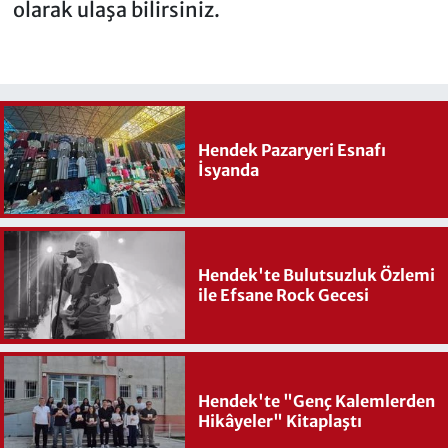
olarak ulaşa bilirsiniz.
Hendek Pazaryeri Esnafı
İsyanda
Hendek'te Bulutsuzluk Özlemi
ile Efsane Rock Gecesi
Hendek'te "Genç Kalemlerden
Hikâyeler" Kitaplaştı