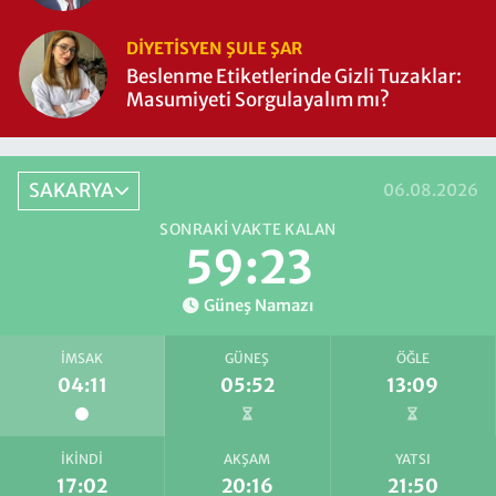
DIYETISYEN ŞULE ŞAR
Beslenme Etiketlerinde Gizli Tuzaklar:
Masumiyeti Sorgulayalım mı?
SAKARYA
06.08.2026
SONRAKI VAKTE KALAN
59:23
Güneş Namazı
İMSAK
GÜNEŞ
ÖĞLE
04:11
05:52
13:09
İKINDI
AKŞAM
YATSI
17:02
20:16
21:50