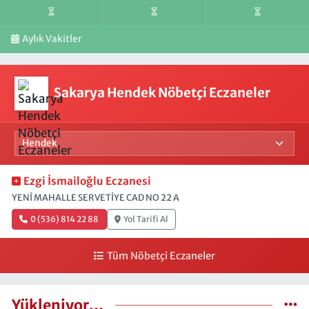
Aylık Vakitler
Sakarya Hendek Nöbetçi Eczaneler
Ezgi İsmailoğlu Eczanesi
YENİ MAHALLE SERVETİYE CAD NO 22 A
0 (536) 814 22 88
Yol Tarifi Al
Tüm Nöbetçi Eczaneler
Yükleniyor...