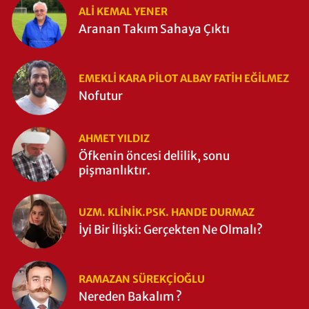
ALI KEMAL YENER
Aranan Takım Sahaya Çıktı
EMEKLI KARA PILOT ALBAY FATIH EĞİLMEZ
Nofutur
AHMET YILDIZ
Öfkenin öncesi delilik, sonu
pişmanlıktır.
UZM. KLINIK.PSK. HANDE DURMAZ
İyi Bir İlişki: Gerçekten Ne Olmalı?
RAMAZAN SÜREKÇIOĞLU
Nereden Bakalım ?