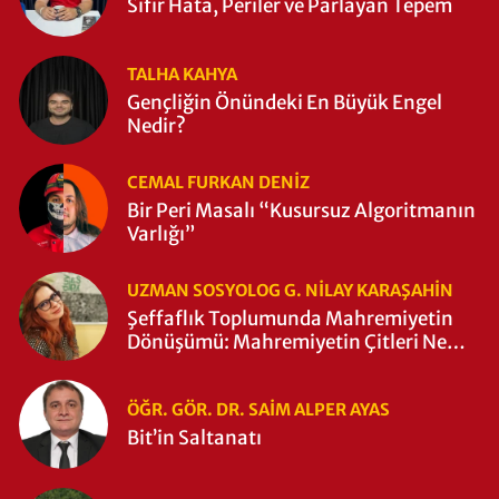
Sıfır Hata, Periler ve Parlayan Tepem
TALHA KAHYA
Gençliğin Önündeki En Büyük Engel
Nedir?
CEMAL FURKAN DENİZ
Bir Peri Masalı “Kusursuz Algoritmanın
Varlığı”
UZMAN SOSYOLOG G. NILAY KARAŞAHİN
Şeffaflık Toplumunda Mahremiyetin
Dönüşümü: Mahremiyetin Çitleri Ne
Zaman Yıkıldı?
ÖĞR. GÖR. DR. SAIM ALPER AYAS
Bit’in Saltanatı