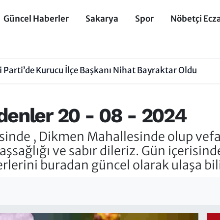
Güncel Haberler
Sakarya
Spor
Nöbetçi Ecz
 Parti’de Kurucu İlçe Başkanı Nihat Bayraktar Oldu
denler 20 - 08 - 2024
nde , Dikmen Mahallesinde olup vefat 
şsağlığı ve sabır dileriz. Gün içerisind
erlerini buradan güncel olarak ulaşa bili