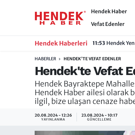
Hendek Haber
Hendek Haber
Hendek Haber
Sakarya Nöbetçi Eczaneler
Vefat Edenler
Güncel Haberler
Güncel Haberler
Sakarya Hava Durumu
Hendek Haberleri
11:53
Hendek Yeni
Sakarya
Siyaset
Sakarya Trafik Yoğunluk Haritası
HABERLER
HENDEK'TE VEFAT EDENLER
Hendek'te Vefat E
Spor
Sakarya
Süper Lig Puan Durumu ve Fikstür
Hendek Bayraktepe Mahallesi
Nöbetçi Eczaneler
Hakkında
Tüm Manşetler
Hendek Haber ailesi olarak ba
Vefat Edenler
Hendek Haber Reklam Servisi
Son Dakika Haberleri
ilgil, bize ulaşan cenaze hab
Künye
Haber Arşivi
20.08.2024 - 12:26
23.08.2024 - 10:17
YAYINLANMA
GÜNCELLEME
İletişim