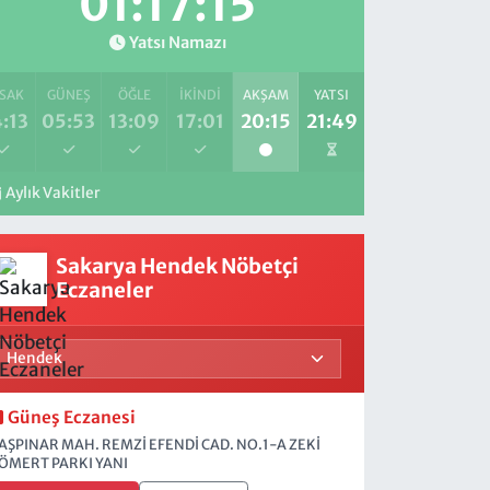
01:17:14
Yatsı Namazı
SAK
GÜNEŞ
ÖĞLE
İKINDI
AKŞAM
YATSI
:13
05:53
13:09
17:01
20:15
21:49
Aylık Vakitler
Sakarya Hendek Nöbetçi
Eczaneler
Güneş Eczanesi
AŞPINAR MAH. REMZİ EFENDİ CAD. NO.1-A ZEKİ
ÖMERT PARKI YANI