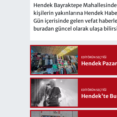
Hendek Bayraktepe Mahallesinde 
kişilerin yakınlarına Hendek Haber 
Gün içerisinde gelen vefat haberler
buradan güncel olarak ulaşa bilirs
EDITÖRÜN SEÇTIĞI
Hendek Pazary
EDITÖRÜN SEÇTIĞI
Hendek'te Bul