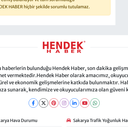
DEK HABER hiçbir şekilde sorumlu tutulamaz.
ru haberlerin bulunduğu Hendek Haber, son dakika gelişmel
et vermektedir.Hendek Haber olarak amacımız, okuyucula
türel ve ekonomik gelişmelerine katkıda bulunmaktır. Habe
za sunarak, kendimize ve okuyucularımıza olan güveni
karya Hava Durumu
Sakarya Trafik Yoğunluk Har