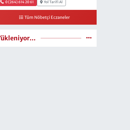
0 (264) 614 20 61
Yol Tarifi Al
Tüm Nöbetçi Eczaneler
Yükleniyor...