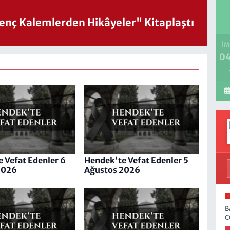
nç Kalemlerden Hikâyeler" Kitaplaştı
İM
04
 Vefat Edenler 6
Hendek'te Vefat Edenler 5
2026
Ağustos 2026
B
C