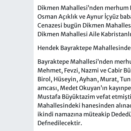
Dikmen Mahallesi’nden merhum Nu
Osman Açıklık ve Aynur İçyüz babas
Cenazesi bugün Dikmen Mahallesi
Dikmen Mahallesi Aile Kabristanlı
Hendek Bayraktepe Mahallesind
Bayraktepe Mahallesi’nden merh
Mehmet, Fevzi, Nazmi ve Cabir Büy
Birol, Hüseyin, Ayhan, Murat, Tun
amcası, Medet Okuyan’ın kayınped
Mustafa Büyüktazim vefat etmişt
Mahallesindeki hanesinden alınac
ikindi namazına müteakip Dededüz
Defnedilecektir.