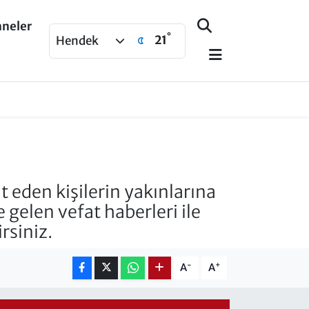
aneler
°
21
Hendek
eden kişilerin yakınlarına
e gelen vefat haberleri ile
rsiniz.
-
+
A
A