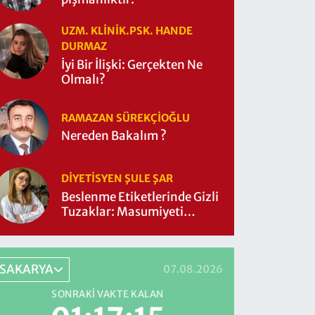
UZM. KLINIK.PSK. HANDE
DURMAZ
İyi Bir İlişki: Gerçekten Ne
Olmalı?
RAMAZAN SÜREKÇIOĞLU
Nereden Bakalım ?
DIYETISYEN ŞULE ŞAR
Beslenme Etiketlerinde Gizli
Tuzaklar: Masumiyeti
Sorgulayalım mı?
SAKARYA
07.08.2026
SONRAKI VAKTE KALAN