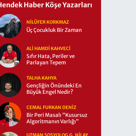
Hendek Haber Köşe Yazarları
NILÜFER KORKMAZ
Üç Çocukluk Bir Zaman
ALI HAMDI KAHVECİ
Sıfır Hata, Periler ve
Parlayan Tepem
TALHA KAHYA
Gençliğin Önündeki En
Büyük Engel Nedir?
CEMAL FURKAN DENİZ
Bir Peri Masalı “Kusursuz
Algoritmanın Varlığı”
UZMAN SOSYOLOG G. NILAY