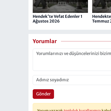
Hendek'te Vefat Edenler 1
Hendekte 
Ağustos 2026
Temmuz 
Yorumlar
Gönder
Yorum yazarak
topluluk kurallarımızı
kabul