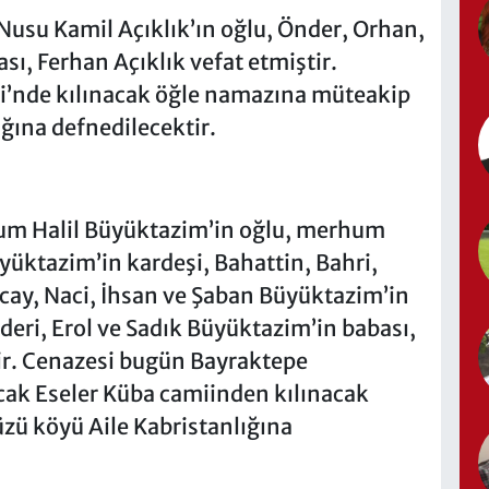
su Kamil Açıklık’ın oğlu, Önder, Orhan,
ı, Ferhan Açıklık vefat etmiştir.
’nde kılınacak öğle namazına müteakip
ğına defnedilecektir.
e
um Halil Büyüktazim’in oğlu, merhum
üktazim’in kardeşi, Bahattin, Bahri,
cay, Naci, İhsan ve Şaban Büyüktazim’in
eri, Erol ve Sadık Büyüktazim’in babası,
ir. Cenazesi bugün Bayraktepe
ak Eseler Küba camiinden kılınacak
ü köyü Aile Kabristanlığına