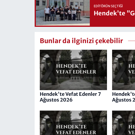
EDITÖRÜN SEÇTIĞI
Hendek'te "Ge
Bunlar da ilginizi çekebilir
Hendek'te Vefat Edenler 7
Hendek'te
Ağustos 2026
Ağustos 