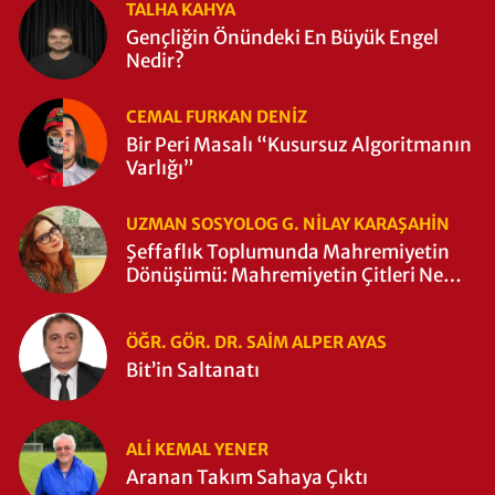
TALHA KAHYA
Gençliğin Önündeki En Büyük Engel
Nedir?
CEMAL FURKAN DENİZ
Bir Peri Masalı “Kusursuz Algoritmanın
Varlığı”
UZMAN SOSYOLOG G. NILAY KARAŞAHİN
Şeffaflık Toplumunda Mahremiyetin
Dönüşümü: Mahremiyetin Çitleri Ne
Zaman Yıkıldı?
ÖĞR. GÖR. DR. SAIM ALPER AYAS
Bit’in Saltanatı
ALI KEMAL YENER
Aranan Takım Sahaya Çıktı