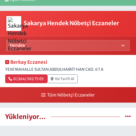
Sakarya Hendek Nöbetçi Eczaneler
Berkay Eczanesi
YENİ MAHALLE SULTAN ABDULHAMİT HAN CAD. 67 A
0 (264) 502 75 05
Yol Tarifi Al
Tüm Nöbetçi Eczaneler
Yükleniyor...