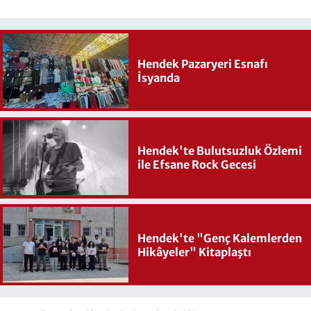
Hendek Pazaryeri Esnafı
İsyanda
Hendek'te Bulutsuzluk Özlemi
ile Efsane Rock Gecesi
Hendek'te "Genç Kalemlerden
Hikâyeler" Kitaplaştı