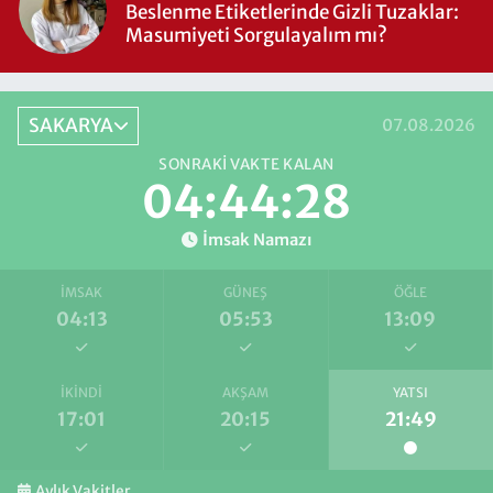
Beslenme Etiketlerinde Gizli Tuzaklar:
Masumiyeti Sorgulayalım mı?
SAKARYA
07.08.2026
SONRAKI VAKTE KALAN
04:44:28
İmsak Namazı
İMSAK
GÜNEŞ
ÖĞLE
04:13
05:53
13:09
İKINDI
AKŞAM
YATSI
17:01
20:15
21:49
Aylık Vakitler