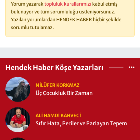
Yorum yazarak
topluluk kurallarımızı
kabul etmiş
bulunuyor ve tüm sorumluluğu üstleniyorsunuz.
Yazılan yorumlardan HENDEK HABER hiçbir şekilde
sorumlu tutulamaz.
Hendek Haber Köşe Yazarları
NILÜFER KORKMAZ
Üç Çocukluk Bir Zaman
ALI HAMDI KAHVECİ
Sıfır Hata, Periler ve Parlayan Tepem