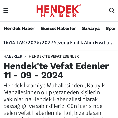
Hendek Haber
Hendek Haber
Sakarya Nöbetçi Eczaneler
Hendek Haber
Güncel Haberler
Sakarya
Spor
Güncel Haberler
Güncel Haberler
Sakarya Hava Durumu
16:14
TMO 2026/2027 Sezonu Fındık Alım Fiyatlarını Açıkladı
Sakarya
Siyaset
Sakarya Trafik Yoğunluk Haritası
HABERLER
HENDEK'TE VEFAT EDENLER
Spor
Sakarya
Süper Lig Puan Durumu ve Fikstür
Hendek'te Vefat Edenler
11 - 09 - 2024
Nöbetçi Eczaneler
Hakkında
Tüm Manşetler
Hendek İkramiye Mahallesinden , Kalayık
Vefat Edenler
Hendek Haber Reklam Servisi
Son Dakika Haberleri
Mahallesinden olup vefat eden kişilerin
yakınlarına Hendek Haber ailesi olarak
Künye
Haber Arşivi
başsağlığı ve sabır dileriz. Gün içerisinde
gelen vefat haberleri ile ilgil, bize ulaşan
İletişim