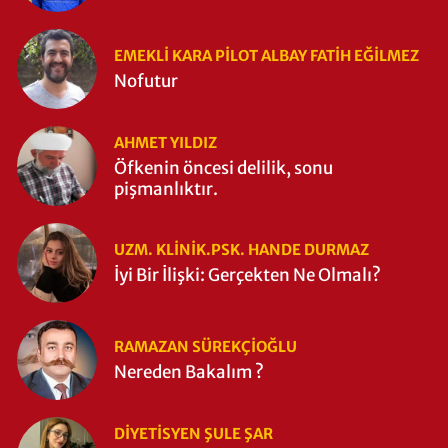
EMEKLI KARA PILOT ALBAY FATIH EĞİLMEZ
Nofutur
AHMET YILDIZ
Öfkenin öncesi delilik, sonu
pişmanlıktır.
UZM. KLINIK.PSK. HANDE DURMAZ
İyi Bir İlişki: Gerçekten Ne Olmalı?
RAMAZAN SÜREKÇIOĞLU
Nereden Bakalım ?
DIYETISYEN ŞULE ŞAR