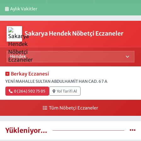
Aylık Vakitler
Sakarya Hendek Nöbetçi Eczaneler
Berkay Eczanesi
YENİ MAHALLE SULTAN ABDULHAMİT HAN CAD. 67 A
0 (264) 502 75 05
Yol Tarifi Al
Tüm Nöbetçi Eczaneler
Yükleniyor...