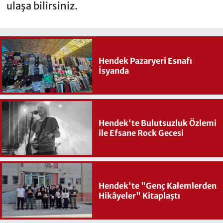
ulaşa bilirsiniz.
Hendek Pazaryeri Esnafı
İsyanda
Hendek'te Bulutsuzluk Özlemi
ile Efsane Rock Gecesi
Hendek'te "Genç Kalemlerden
Hikâyeler" Kitaplaştı