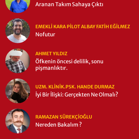
Aranan Takım Sahaya Çıktı
EMEKLI KARA PILOT ALBAY FATIH EĞİLMEZ
Nofutur
AHMET YILDIZ
Öfkenin öncesi delilik, sonu
pişmanlıktır.
UZM. KLINIK.PSK. HANDE DURMAZ
İyi Bir İlişki: Gerçekten Ne Olmalı?
RAMAZAN SÜREKÇIOĞLU
Nereden Bakalım ?