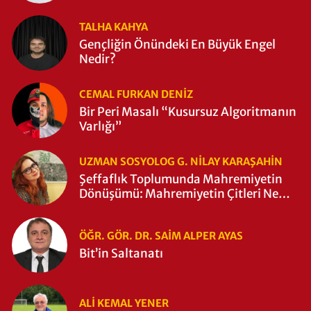
TALHA KAHYA
Gençliğin Önündeki En Büyük Engel
Nedir?
CEMAL FURKAN DENİZ
Bir Peri Masalı “Kusursuz Algoritmanın
Varlığı”
UZMAN SOSYOLOG G. NILAY KARAŞAHİN
Şeffaflık Toplumunda Mahremiyetin
Dönüşümü: Mahremiyetin Çitleri Ne
Zaman Yıkıldı?
ÖĞR. GÖR. DR. SAIM ALPER AYAS
Bit’in Saltanatı
ALI KEMAL YENER