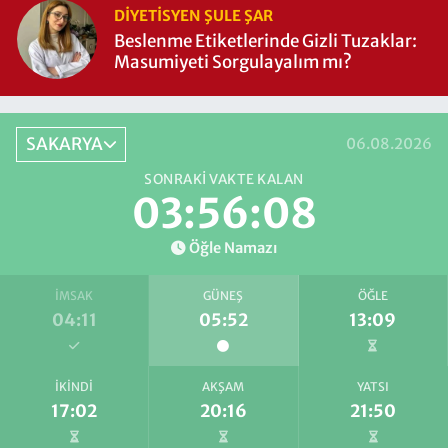
DIYETISYEN ŞULE ŞAR
Beslenme Etiketlerinde Gizli Tuzaklar:
Masumiyeti Sorgulayalım mı?
SAKARYA
06.08.2026
SONRAKI VAKTE KALAN
03:56:07
Öğle Namazı
İMSAK
GÜNEŞ
ÖĞLE
04:11
05:52
13:09
İKINDI
AKŞAM
YATSI
17:02
20:16
21:50