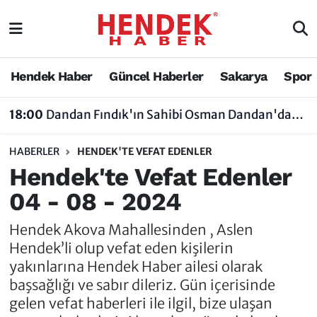
Hendek Haber
Hendek Haber
Sakarya Nöbetçi Eczaneler
Hendek Haber
Güncel Haberler
Sakarya
Spor
Güncel Haberler
Güncel Haberler
Sakarya Hava Durumu
18:00
Dandan Fındık'ın Sahibi Osman Dandan'dan Sezon Öncesi Dikkat Çeken Açıklamalar
Sakarya
Siyaset
Sakarya Trafik Yoğunluk Haritası
HABERLER
HENDEK'TE VEFAT EDENLER
Spor
Sakarya
Süper Lig Puan Durumu ve Fikstür
Hendek'te Vefat Edenler
04 - 08 - 2024
Nöbetçi Eczaneler
Hakkında
Tüm Manşetler
Hendek Akova Mahallesinden , Aslen
Vefat Edenler
Hendek Haber Reklam Servisi
Son Dakika Haberleri
Hendek’li olup vefat eden kişilerin
yakınlarına Hendek Haber ailesi olarak
Künye
Haber Arşivi
başsağlığı ve sabır dileriz. Gün içerisinde
gelen vefat haberleri ile ilgil, bize ulaşan
İletişim