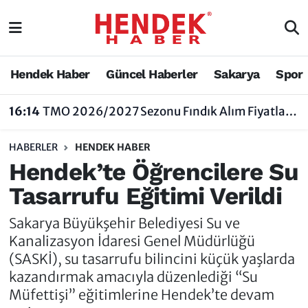
Hendek Haber
Hendek Haber
Sakarya Nöbetçi Eczaneler
Hendek Haber
Güncel Haberler
Sakarya
Spor
Güncel Haberler
Güncel Haberler
Sakarya Hava Durumu
16:14
TMO 2026/2027 Sezonu Fındık Alım Fiyatlarını Açıkladı
Sakarya
Siyaset
Sakarya Trafik Yoğunluk Haritası
HABERLER
HENDEK HABER
Spor
Sakarya
Süper Lig Puan Durumu ve Fikstür
Hendek’te Öğrencilere Su
Tasarrufu Eğitimi Verildi
Nöbetçi Eczaneler
Hakkında
Tüm Manşetler
Sakarya Büyükşehir Belediyesi Su ve
Vefat Edenler
Hendek Haber Reklam Servisi
Son Dakika Haberleri
Kanalizasyon İdaresi Genel Müdürlüğü
(SASKİ), su tasarrufu bilincini küçük yaşlarda
Künye
Haber Arşivi
kazandırmak amacıyla düzenlediği “Su
Müfettişi” eğitimlerine Hendek’te devam
İletişim