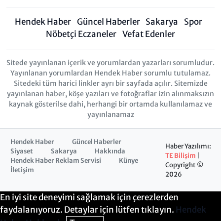
Hendek Haber
Güncel Haberler
Sakarya
Spor
Nöbetçi Eczaneler
Vefat Edenler
Sitede yayınlanan içerik ve yorumlardan yazarları sorumludur.
Yayınlanan yorumlardan Hendek Haber sorumlu tutulamaz.
Sitedeki tüm harici linkler ayrı bir sayfada açılır. Sitemizde
yayınlanan haber, köşe yazıları ve fotoğraflar izin alınmaksızın
kaynak gösterilse dahi, herhangi bir ortamda kullanılamaz ve
yayınlanamaz
Hendek Haber
Güncel Haberler
Haber Yazılımı:
Siyaset
Sakarya
Hakkında
TE Bilişim
|
Hendek Haber Reklam Servisi
Künye
Copyright ©
İletişim
2026
En iyi site deneyimi sağlamak için çerezlerden
faydalanıyoruz. Detaylar için lütfen tıklayın.
Hendek