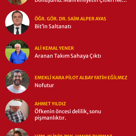
Dönüşümü: Mahremiyetin Çitleri Ne
Zaman Yıkıldı?
ÖĞR. GÖR. DR. SAIM ALPER AYAS
Bit’in Saltanatı
ALI KEMAL YENER
Aranan Takım Sahaya Çıktı
EMEKLI KARA PILOT ALBAY FATIH EĞİLMEZ
Nofutur
AHMET YILDIZ
Öfkenin öncesi delilik, sonu
pişmanlıktır.