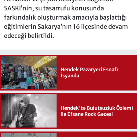
SASKİ’nin, su tasarrufu konusunda
farkındalık oluşturmak amacıyla başlattığı
eğitimlerin Sakarya’nın 16 ilçesinde devam
edeceği belirtildi.
Hendek Pazaryeri Esnafı
İsyanda
Hendek'te Bulutsuzluk Özlemi
ile Efsane Rock Gecesi