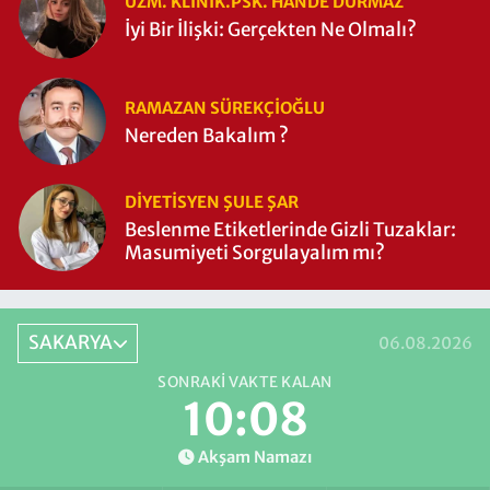
UZM. KLINIK.PSK. HANDE DURMAZ
İyi Bir İlişki: Gerçekten Ne Olmalı?
RAMAZAN SÜREKÇIOĞLU
Nereden Bakalım ?
DIYETISYEN ŞULE ŞAR
Beslenme Etiketlerinde Gizli Tuzaklar:
Masumiyeti Sorgulayalım mı?
SAKARYA
06.08.2026
SONRAKI VAKTE KALAN
10:07
Akşam Namazı