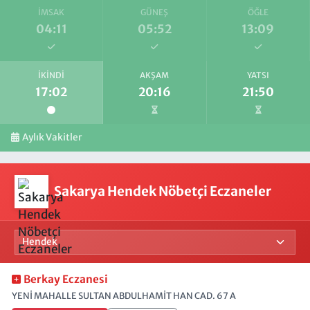
İMSAK
GÜNEŞ
ÖĞLE
04:11
05:52
13:09
İKINDI
AKŞAM
YATSI
17:02
20:16
21:50
Aylık Vakitler
Sakarya Hendek Nöbetçi Eczaneler
Berkay Eczanesi
YENİ MAHALLE SULTAN ABDULHAMİT HAN CAD. 67 A