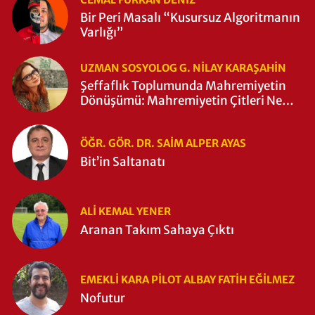
Bir Peri Masalı “Kusursuz Algoritmanın
Varlığı”
UZMAN SOSYOLOG G. NILAY KARAŞAHİN
Şeffaflık Toplumunda Mahremiyetin
Dönüşümü: Mahremiyetin Çitleri Ne
Zaman Yıkıldı?
ÖĞR. GÖR. DR. SAIM ALPER AYAS
Bit’in Saltanatı
ALI KEMAL YENER
Aranan Takım Sahaya Çıktı
EMEKLI KARA PILOT ALBAY FATIH EĞİLMEZ
Nofutur