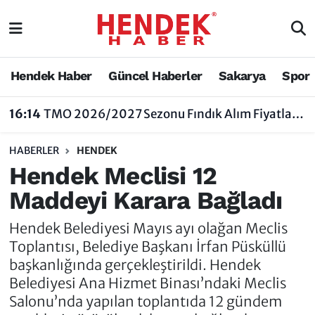
Hendek Haber
Hendek Haber
Sakarya Nöbetçi Eczaneler
Hendek Haber
Güncel Haberler
Sakarya
Spor
Güncel Haberler
Güncel Haberler
Sakarya Hava Durumu
16:14
TMO 2026/2027 Sezonu Fındık Alım Fiyatlarını Açıkladı
Sakarya
Siyaset
Sakarya Trafik Yoğunluk Haritası
HABERLER
HENDEK
Spor
Sakarya
Süper Lig Puan Durumu ve Fikstür
Hendek Meclisi 12
Maddeyi Karara Bağladı
Nöbetçi Eczaneler
Hakkında
Tüm Manşetler
Hendek Belediyesi Mayıs ayı olağan Meclis
Vefat Edenler
Hendek Haber Reklam Servisi
Son Dakika Haberleri
Toplantısı, Belediye Başkanı İrfan Püsküllü
başkanlığında gerçekleştirildi. Hendek
Künye
Haber Arşivi
Belediyesi Ana Hizmet Binası’ndaki Meclis
Salonu’nda yapılan toplantıda 12 gündem
İletişim