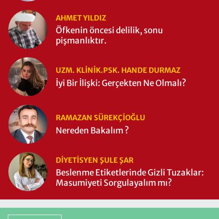
AHMET YILDIZ
Öfkenin öncesi delilik, sonu
pişmanlıktır.
UZM. KLINIK.PSK. HANDE DURMAZ
İyi Bir İlişki: Gerçekten Ne Olmalı?
RAMAZAN SÜREKÇIOĞLU
Nereden Bakalım ?
DIYETISYEN ŞULE ŞAR
Beslenme Etiketlerinde Gizli Tuzaklar:
Masumiyeti Sorgulayalım mı?