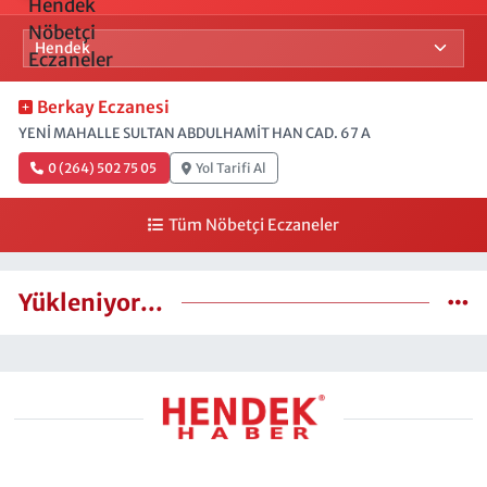
Berkay Eczanesi
YENİ MAHALLE SULTAN ABDULHAMİT HAN CAD. 67 A
0 (264) 502 75 05
Yol Tarifi Al
Tüm Nöbetçi Eczaneler
Yükleniyor...