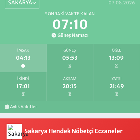
SAKARYA
07.08.2026
SONRAKI VAKTE KALAN
07:09
Güneş Namazı
İMSAK
GÜNEŞ
ÖĞLE
04:13
05:53
13:09
İKINDI
AKŞAM
YATSI
17:01
20:15
21:49
Aylık Vakitler
Sakarya Hendek Nöbetçi Eczaneler