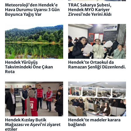
Meteoroloji'den Hendek'e
TRAC Sakarya Şubesi,
Hava Durumu Uyarısı 3 Gün
Hendek MYO Kariyer
Boyunca Yağış Var
Zirvesi’nde Yerini Aldı
Hendek Yürüyüş
Hendek'te Ortaokul da
Takvimindeki Öne Çıkan
Ramazan Şenliği Düzenlendi.
Rota
Hendek Kızılay Butik
Hendek'te madeler karara
Mağazası ve Aşevi’ni ziyaret
bağlandı
ettiler