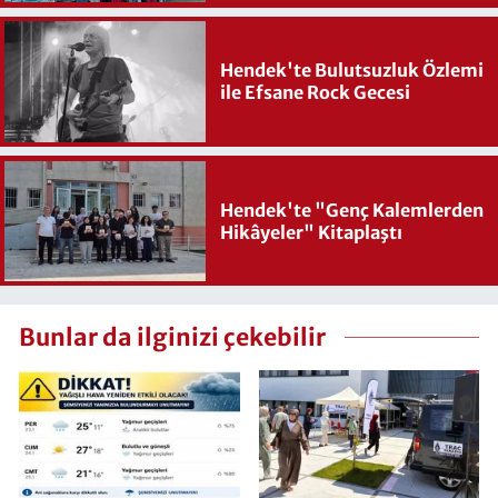
Hendek'te Bulutsuzluk Özlemi
ile Efsane Rock Gecesi
Hendek'te "Genç Kalemlerden
Hikâyeler" Kitaplaştı
Bunlar da ilginizi çekebilir