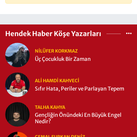
Hendek Haber Köşe Yazarları
NILÜFER KORKMAZ
Üç Çocukluk Bir Zaman
ALI HAMDI KAHVECİ
Sıfır Hata, Periler ve Parlayan Tepem
TALHA KAHYA
Gençliğin Önündeki En Büyük Engel
Nedir?
CEMAL FURKAN DENİZ