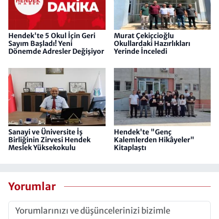
Hendek'te 5 Okul İçin Geri
Murat Çekiçcioğlu
Sayım Başladı! Yeni
Okullardaki Hazırlıkları
Dönemde Adresler Değişiyor
Yerinde İnceledi
Sanayi ve Üniversite İş
Hendek'te "Genç
Birliğinin Zirvesi Hendek
Kalemlerden Hikâyeler"
Meslek Yüksekokulu
Kitaplaştı
Yorumlar