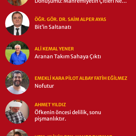
Dönüşümü: Mahremiyetin Çitleri Ne
Zaman Yıkıldı?
ÖĞR. GÖR. DR. SAIM ALPER AYAS
Bit’in Saltanatı
ALI KEMAL YENER
Aranan Takım Sahaya Çıktı
EMEKLI KARA PILOT ALBAY FATIH EĞİLMEZ
Nofutur
AHMET YILDIZ
Öfkenin öncesi delilik, sonu
pişmanlıktır.