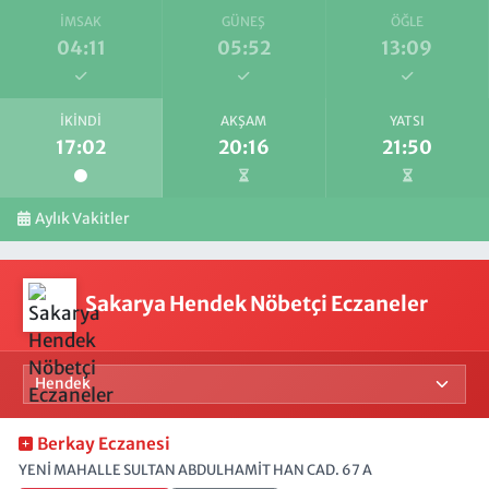
İMSAK
GÜNEŞ
ÖĞLE
04:11
05:52
13:09
İKINDI
AKŞAM
YATSI
17:02
20:16
21:50
Aylık Vakitler
Sakarya Hendek Nöbetçi Eczaneler
Berkay Eczanesi
YENİ MAHALLE SULTAN ABDULHAMİT HAN CAD. 67 A