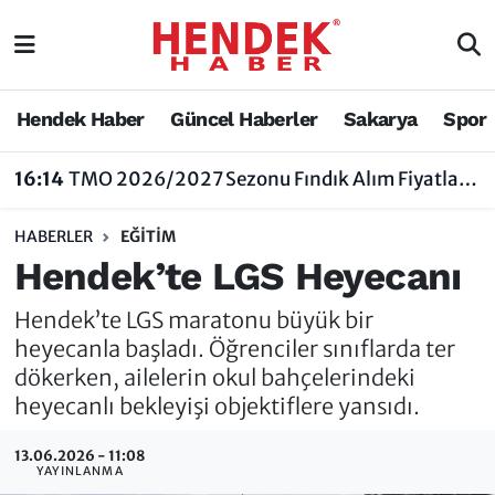
Hendek Haber
Hendek Haber
Sakarya Nöbetçi Eczaneler
Hendek Haber
Güncel Haberler
Sakarya
Spor
Güncel Haberler
Güncel Haberler
Sakarya Hava Durumu
16:14
TMO 2026/2027 Sezonu Fındık Alım Fiyatlarını Açıkladı
Sakarya
Siyaset
Sakarya Trafik Yoğunluk Haritası
HABERLER
EĞİTİM
Spor
Sakarya
Süper Lig Puan Durumu ve Fikstür
Hendek’te LGS Heyecanı
Nöbetçi Eczaneler
Hakkında
Tüm Manşetler
Hendek’te LGS maratonu büyük bir
heyecanla başladı. Öğrenciler sınıflarda ter
Vefat Edenler
Hendek Haber Reklam Servisi
Son Dakika Haberleri
dökerken, ailelerin okul bahçelerindeki
heyecanlı bekleyişi objektiflere yansıdı.
Künye
Haber Arşivi
13.06.2026 - 11:08
YAYINLANMA
İletişim