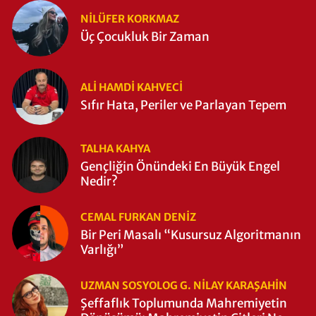
NILÜFER KORKMAZ
Üç Çocukluk Bir Zaman
ALI HAMDI KAHVECİ
Sıfır Hata, Periler ve Parlayan Tepem
TALHA KAHYA
Gençliğin Önündeki En Büyük Engel
Nedir?
CEMAL FURKAN DENİZ
Bir Peri Masalı “Kusursuz Algoritmanın
Varlığı”
UZMAN SOSYOLOG G. NILAY KARAŞAHİN
Şeffaflık Toplumunda Mahremiyetin