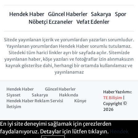
Hendek Haber
Güncel Haberler
Sakarya
Spor
Nöbetçi Eczaneler
Vefat Edenler
Sitede yayınlanan içerik ve yorumlardan yazarları sorumludur.
Yayınlanan yorumlardan Hendek Haber sorumlu tutulamaz.
Sitedeki tüm harici linkler ayrı bir sayfada açılır. Sitemizde
yayınlanan haber, köşe yazıları ve fotoğraflar izin alınmaksızın
kaynak gösterilse dahi, herhangi bir ortamda kullanılamaz ve
yayınlanamaz
Hendek Haber
Güncel Haberler
Haber Yazılımı:
Siyaset
Sakarya
Hakkında
TE Bilişim
|
Hendek Haber Reklam Servisi
Künye
Copyright ©
İletişim
2026
En iyi site deneyimi sağlamak için çerezlerden
faydalanıyoruz. Detaylar için lütfen tıklayın.
Hendek