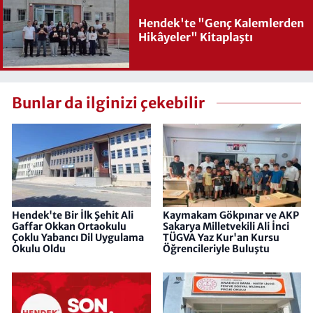
Hendek'te "Genç Kalemlerden
Hikâyeler" Kitaplaştı
Bunlar da ilginizi çekebilir
Hendek'te Bir İlk Şehit Ali
Kaymakam Gökpınar ve AKP
Gaffar Okkan Ortaokulu
Sakarya Milletvekili Ali İnci
Çoklu Yabancı Dil Uygulama
TÜGVA Yaz Kur'an Kursu
Okulu Oldu
Öğrencileriyle Buluştu