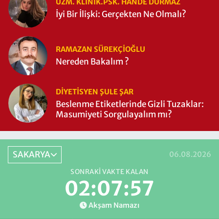
UZM. KLINIK.PSK. HANDE DURMAZ
İyi Bir İlişki: Gerçekten Ne Olmalı?
RAMAZAN SÜREKÇIOĞLU
Nereden Bakalım ?
DIYETISYEN ŞULE ŞAR
Beslenme Etiketlerinde Gizli Tuzaklar:
Masumiyeti Sorgulayalım mı?
SAKARYA
06.08.2026
SONRAKI VAKTE KALAN
02:07:56
Akşam Namazı