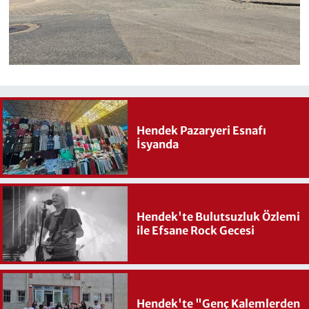
Hendek Pazaryeri Esnafı
İsyanda
Hendek'te Bulutsuzluk Özlemi
ile Efsane Rock Gecesi
Hendek'te "Genç Kalemlerden