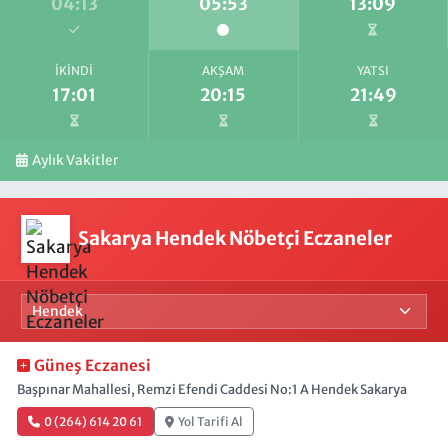
04:13
05:53
13:09
İKINDI
AKŞAM
YATSI
17:01
20:15
21:49
Aylık Vakitler
Sakarya Hendek Nöbetçi Eczaneler
Güneş Eczanesi
Başpınar Mahallesi, Remzi Efendi Caddesi No:1 A Hendek Sakarya
0 (264) 614 20 61
Yol Tarifi Al