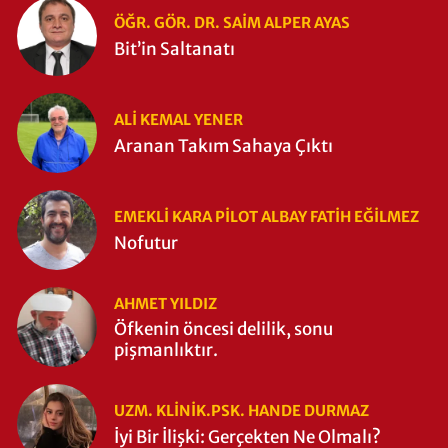
ÖĞR. GÖR. DR. SAIM ALPER AYAS
Bit’in Saltanatı
ALI KEMAL YENER
Aranan Takım Sahaya Çıktı
EMEKLI KARA PILOT ALBAY FATIH EĞİLMEZ
Nofutur
AHMET YILDIZ
Öfkenin öncesi delilik, sonu
pişmanlıktır.
UZM. KLINIK.PSK. HANDE DURMAZ
İyi Bir İlişki: Gerçekten Ne Olmalı?