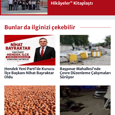
Hikâyeler" Kitaplaştı
Bunlar da ilginizi çekebilir
Hendek Yeni Parti’de Kurucu
Başpınar Mahallesi’nde
İlçe Başkanı Nihat Bayraktar
Çevre Düzenleme Çalışmaları
Oldu
Sürüyor