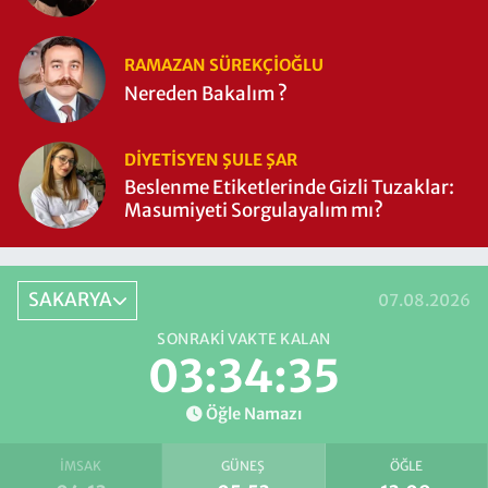
RAMAZAN SÜREKÇIOĞLU
Nereden Bakalım ?
DIYETISYEN ŞULE ŞAR
Beslenme Etiketlerinde Gizli Tuzaklar:
Masumiyeti Sorgulayalım mı?
SAKARYA
07.08.2026
SONRAKI VAKTE KALAN
03:34:34
Öğle Namazı
İMSAK
GÜNEŞ
ÖĞLE