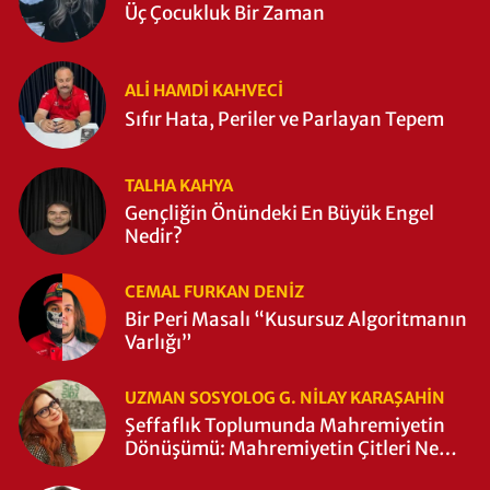
Üç Çocukluk Bir Zaman
ALI HAMDI KAHVECİ
Sıfır Hata, Periler ve Parlayan Tepem
TALHA KAHYA
Gençliğin Önündeki En Büyük Engel
Nedir?
CEMAL FURKAN DENİZ
Bir Peri Masalı “Kusursuz Algoritmanın
Varlığı”
UZMAN SOSYOLOG G. NILAY KARAŞAHİN
Şeffaflık Toplumunda Mahremiyetin
Dönüşümü: Mahremiyetin Çitleri Ne
Zaman Yıkıldı?