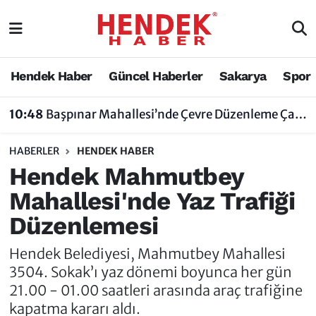
Hendek Haber
Hendek Haber
Sakarya Nöbetçi Eczaneler
Hendek Haber
Güncel Haberler
Sakarya
Spor
Güncel Haberler
Güncel Haberler
Sakarya Hava Durumu
10:48
Başpınar Mahallesi’nde Çevre Düzenleme Çalışmaları Sürüyor
Sakarya
Siyaset
Sakarya Trafik Yoğunluk Haritası
HABERLER
HENDEK HABER
Spor
Sakarya
Süper Lig Puan Durumu ve Fikstür
Hendek Mahmutbey
Mahallesi'nde Yaz Trafiği
Nöbetçi Eczaneler
Hakkında
Tüm Manşetler
Düzenlemesi
Vefat Edenler
Hendek Haber Reklam Servisi
Son Dakika Haberleri
Hendek Belediyesi, Mahmutbey Mahallesi
Künye
Haber Arşivi
3504. Sokak’ı yaz dönemi boyunca her gün
21.00 - 01.00 saatleri arasında araç trafiğine
İletişim
kapatma kararı aldı.