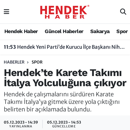
Hendek Haber
Hendek Haber
Sakarya Nöbetçi Eczaneler
Hendek Haber
Güncel Haberler
Sakarya
Spor
Güncel Haberler
Güncel Haberler
Sakarya Hava Durumu
11:53
Hendek Yeni Parti’de Kurucu İlçe Başkanı Nihat Bayraktar Oldu
Sakarya
Siyaset
Sakarya Trafik Yoğunluk Haritası
HABERLER
SPOR
Spor
Sakarya
Süper Lig Puan Durumu ve Fikstür
Hendek’te Karete Takımı
İtalya Yolculuğuna çıkıyor
Nöbetçi Eczaneler
Hakkında
Tüm Manşetler
Hendek de çalışmalarını sürdüren Karate
Vefat Edenler
Hendek Haber Reklam Servisi
Son Dakika Haberleri
Takımı İtalya’ya gitmek üzere yola çıktığını
belirten bir açıklamada bulundu.
Künye
Haber Arşivi
05.12.2023 - 14:39
05.12.2023 - 14:53
İletişim
YAYINLANMA
GÜNCELLEME