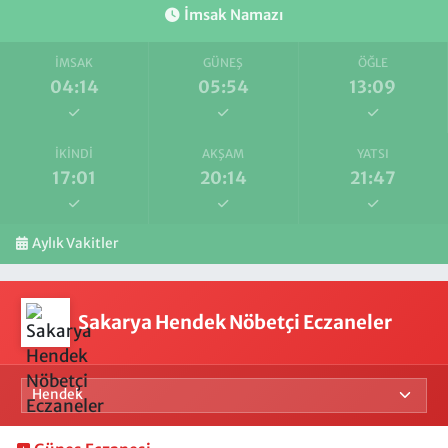
İmsak Namazı
İMSAK
GÜNEŞ
ÖĞLE
04:14
05:54
13:09
İKINDI
AKŞAM
YATSI
17:01
20:14
21:47
Aylık Vakitler
Sakarya Hendek Nöbetçi Eczaneler