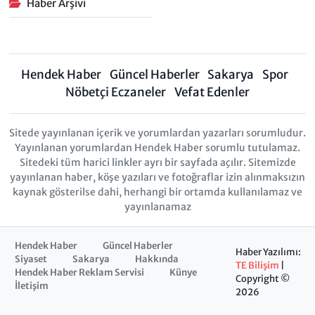
Haber Arşivi
Hendek Haber
Güncel Haberler
Sakarya
Spor
Nöbetçi Eczaneler
Vefat Edenler
Sitede yayınlanan içerik ve yorumlardan yazarları sorumludur.
Yayınlanan yorumlardan Hendek Haber sorumlu tutulamaz.
Sitedeki tüm harici linkler ayrı bir sayfada açılır. Sitemizde
yayınlanan haber, köşe yazıları ve fotoğraflar izin alınmaksızın
kaynak gösterilse dahi, herhangi bir ortamda kullanılamaz ve
yayınlanamaz
Hendek Haber
Güncel Haberler
Haber Yazılımı:
Siyaset
Sakarya
Hakkında
TE Bilişim
|
Hendek Haber Reklam Servisi
Künye
Copyright ©
İletişim
2026