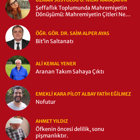
Şeffaflık Toplumunda Mahremiyetin
Dönüşümü: Mahremiyetin Çitleri Ne
Zaman Yıkıldı?
ÖĞR. GÖR. DR. SAIM ALPER AYAS
Bit’in Saltanatı
ALI KEMAL YENER
Aranan Takım Sahaya Çıktı
EMEKLI KARA PILOT ALBAY FATIH EĞİLMEZ
Nofutur
AHMET YILDIZ
Öfkenin öncesi delilik, sonu
pişmanlıktır.