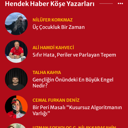
Hendek Haber Köşe Yazarları
NILÜFER KORKMAZ
Üç Çocukluk Bir Zaman
ALI HAMDI KAHVECİ
Sıfır Hata, Periler ve Parlayan Tepem
TALHA KAHYA
Gençliğin Önündeki En Büyük Engel
Nedir?
CEMAL FURKAN DENİZ
Bir Peri Masalı “Kusursuz Algoritmanın
Varlığı”
UZMAN SOSYOLOG G. NILAY KARAŞAHİN