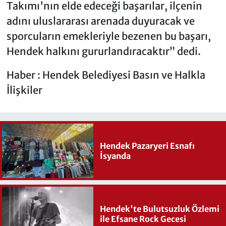
Takımı'nın elde edeceği başarılar, ilçenin
adını uluslararası arenada duyuracak ve
sporcuların emekleriyle bezenen bu başarı,
Hendek halkını gururlandıracaktır” dedi.
Haber : Hendek Belediyesi Basın ve Halkla
İlişkiler
Hendek Pazaryeri Esnafı
İsyanda
Hendek'te Bulutsuzluk Özlemi
ile Efsane Rock Gecesi