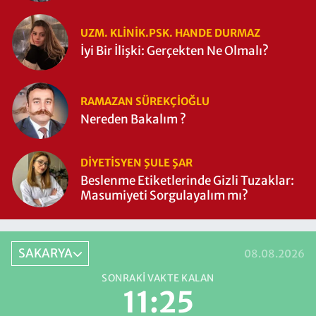
UZM. KLINIK.PSK. HANDE DURMAZ
İyi Bir İlişki: Gerçekten Ne Olmalı?
RAMAZAN SÜREKÇIOĞLU
Nereden Bakalım ?
DIYETISYEN ŞULE ŞAR
Beslenme Etiketlerinde Gizli Tuzaklar:
Masumiyeti Sorgulayalım mı?
SAKARYA
08.08.2026
SONRAKI VAKTE KALAN
11:24