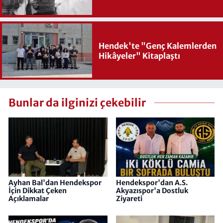
Hendek'te "Genç Kalemlerden
Hikâyeler" Kitaplaştı
Bunlar da ilginizi çekebilir
Ayhan Bal'dan Hendekspor
Hendekspor'dan A.S.
İçin Dikkat Çeken
Akyazıspor'a Dostluk
Açıklamalar
Ziyareti