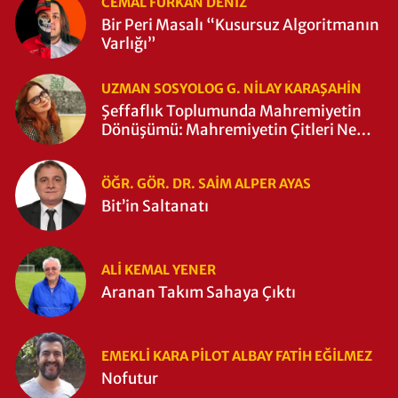
CEMAL FURKAN DENİZ
Bir Peri Masalı “Kusursuz Algoritmanın
Varlığı”
UZMAN SOSYOLOG G. NILAY KARAŞAHİN
Şeffaflık Toplumunda Mahremiyetin
Dönüşümü: Mahremiyetin Çitleri Ne
Zaman Yıkıldı?
ÖĞR. GÖR. DR. SAIM ALPER AYAS
Bit’in Saltanatı
ALI KEMAL YENER
Aranan Takım Sahaya Çıktı
EMEKLI KARA PILOT ALBAY FATIH EĞİLMEZ
Nofutur