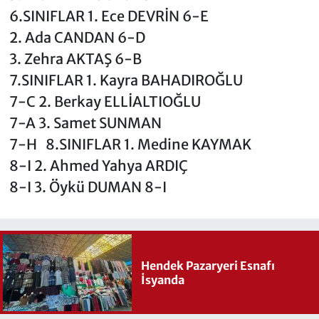
6.SINIFLAR 1. Ece DEVRİN 6-E
2. Ada CANDAN 6-D
3. Zehra AKTAŞ 6-B
7.SINIFLAR 1. Kayra BAHADIROĞLU
7-C 2. Berkay ELLİALTIOĞLU
7-A 3. Samet SUNMAN
7-H 8.SINIFLAR 1. Medine KAYMAK
8-I 2. Ahmed Yahya ARDIÇ
8-I 3. Öykü DUMAN 8-I
Hendek Pazaryeri Esnafı
İsyanda