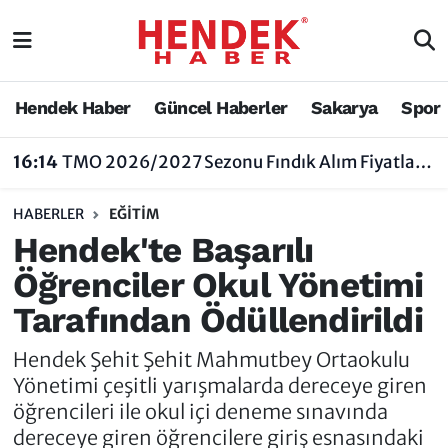
Hendek Haber
Hendek Haber
Sakarya Nöbetçi Eczaneler
Hendek Haber
Güncel Haberler
Sakarya
Spor
Güncel Haberler
Güncel Haberler
Sakarya Hava Durumu
16:14
TMO 2026/2027 Sezonu Fındık Alım Fiyatlarını Açıkladı
Sakarya
Siyaset
Sakarya Trafik Yoğunluk Haritası
HABERLER
EĞİTİM
Spor
Sakarya
Süper Lig Puan Durumu ve Fikstür
Hendek'te Başarılı
Öğrenciler Okul Yönetimi
Nöbetçi Eczaneler
Hakkında
Tüm Manşetler
Tarafından Ödüllendirildi
Vefat Edenler
Hendek Haber Reklam Servisi
Son Dakika Haberleri
Hendek Şehit Şehit Mahmutbey Ortaokulu
Künye
Haber Arşivi
Yönetimi çeşitli yarışmalarda dereceye giren
öğrencileri ile okul içi deneme sınavında
İletişim
dereceye giren öğrencilere giriş esnasındaki