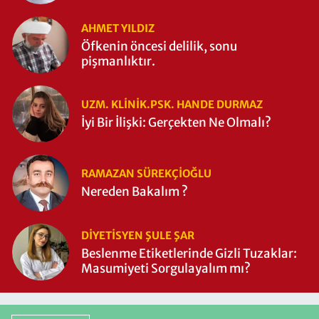
AHMET YILDIZ
Öfkenin öncesi delilik, sonu
pişmanlıktır.
UZM. KLINIK.PSK. HANDE DURMAZ
İyi Bir İlişki: Gerçekten Ne Olmalı?
RAMAZAN SÜREKÇIOĞLU
Nereden Bakalım ?
DIYETISYEN ŞULE ŞAR
Beslenme Etiketlerinde Gizli Tuzaklar:
Masumiyeti Sorgulayalım mı?