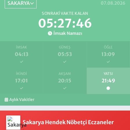
SAKARYA
07.08.2026
SONRAKI VAKTE KALAN
05:27:46
İmsak Namazı
İMSAK
GÜNEŞ
ÖĞLE
04:13
05:53
13:09
İKINDI
AKŞAM
YATSI
17:01
20:15
21:49
Aylık Vakitler
Sakarya Hendek Nöbetçi Eczaneler