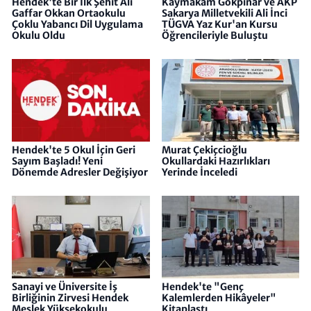
Hendek'te Bir İlk Şehit Ali
Kaymakam Gökpınar ve AKP
Gaffar Okkan Ortaokulu
Sakarya Milletvekili Ali İnci
Çoklu Yabancı Dil Uygulama
TÜGVA Yaz Kur'an Kursu
Okulu Oldu
Öğrencileriyle Buluştu
Hendek'te 5 Okul İçin Geri
Murat Çekiçcioğlu
Sayım Başladı! Yeni
Okullardaki Hazırlıkları
Dönemde Adresler Değişiyor
Yerinde İnceledi
Sanayi ve Üniversite İş
Hendek'te "Genç
Birliğinin Zirvesi Hendek
Kalemlerden Hikâyeler"
Meslek Yüksekokulu
Kitaplaştı