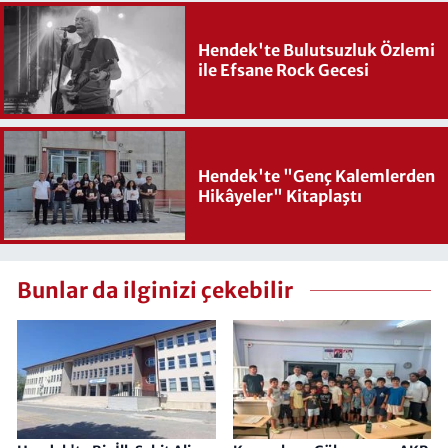
Hendek'te Bulutsuzluk Özlemi
ile Efsane Rock Gecesi
Hendek'te "Genç Kalemlerden
Hikâyeler" Kitaplaştı
Bunlar da ilginizi çekebilir