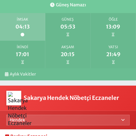
Güneş Namazı
İMSAK
GÜNEŞ
ÖĞLE
04:13
05:53
13:09
İKINDI
AKŞAM
YATSI
17:01
20:15
21:49
Aylık Vakitler
Sakarya Hendek Nöbetçi Eczaneler