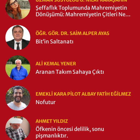
Şeffaflık Toplumunda Mahremiyetin
Dönüşümü: Mahremiyetin Çitleri Ne
Zaman Yıkıldı?
ÖĞR. GÖR. DR. SAIM ALPER AYAS
Bit’in Saltanatı
ALI KEMAL YENER
Aranan Takım Sahaya Çıktı
EMEKLI KARA PILOT ALBAY FATIH EĞİLMEZ
Nofutur
AHMET YILDIZ
Öfkenin öncesi delilik, sonu
pişmanlıktır.