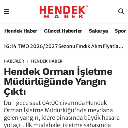
Hendek Haber
Hendek Haber
Sakarya Nöbetçi Eczaneler
Hendek Haber
Güncel Haberler
Sakarya
Spor
Güncel Haberler
Güncel Haberler
Sakarya Hava Durumu
16:14
TMO 2026/2027 Sezonu Fındık Alım Fiyatlarını Açıkladı
Sakarya
Siyaset
Sakarya Trafik Yoğunluk Haritası
HABERLER
HENDEK HABER
Spor
Sakarya
Süper Lig Puan Durumu ve Fikstür
Hendek Orman İşletme
Müdürlüğünde Yangın
Nöbetçi Eczaneler
Hakkında
Tüm Manşetler
Çıktı
Vefat Edenler
Hendek Haber Reklam Servisi
Son Dakika Haberleri
Dün gece saat 04:00 civarında Hendek
Künye
Haber Arşivi
Orman İşletme Müdürlüğü'nde meydana
gelen yangın, idare binasında büyük hasara
İletişim
yol açtı. İlk müdahale, işletme sahasında