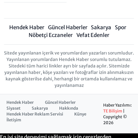
Hendek Haber
Güncel Haberler
Sakarya
Spor
Nöbetçi Eczaneler
Vefat Edenler
Sitede yayınlanan içerik ve yorumlardan yazarları sorumludur.
Yayınlanan yorumlardan Hendek Haber sorumlu tutulamaz.
Sitedeki tüm harici linkler ayrı bir sayfada açılır. Sitemizde
yayınlanan haber, köşe yazıları ve fotoğraflar izin alınmaksızın
kaynak gösterilse dahi, herhangi bir ortamda kullanılamaz ve
yayınlanamaz
Hendek Haber
Güncel Haberler
Haber Yazılımı:
Siyaset
Sakarya
Hakkında
TE Bilişim
|
Hendek Haber Reklam Servisi
Künye
Copyright ©
İletişim
2026
En iyi site deneyimi sağlamak için çerezlerden