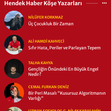
Hendek Haber Köşe Yazarları
NILÜFER KORKMAZ
Üç Çocukluk Bir Zaman
ALI HAMDI KAHVECİ
Sıfır Hata, Periler ve Parlayan Tepem
TALHA KAHYA
Gençliğin Önündeki En Büyük Engel
Nedir?
CEMAL FURKAN DENİZ
Bir Peri Masalı “Kusursuz Algoritmanın
Varlığı”
UZMAN SOSYOLOG G. NILAY KARAŞAHİN