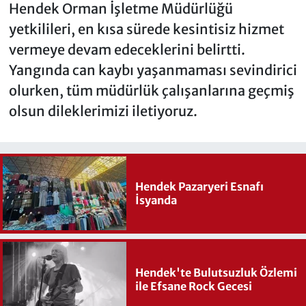
Hendek Orman İşletme Müdürlüğü
yetkilileri, en kısa sürede kesintisiz hizmet
vermeye devam edeceklerini belirtti.
Yangında can kaybı yaşanmaması sevindirici
olurken, tüm müdürlük çalışanlarına geçmiş
olsun dileklerimizi iletiyoruz.
Hendek Pazaryeri Esnafı
İsyanda
Hendek'te Bulutsuzluk Özlemi
ile Efsane Rock Gecesi