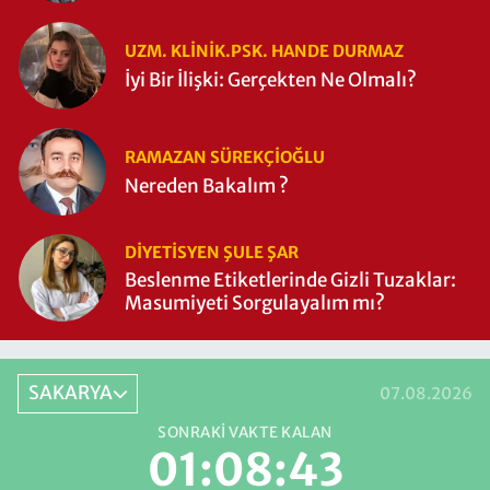
UZM. KLINIK.PSK. HANDE DURMAZ
İyi Bir İlişki: Gerçekten Ne Olmalı?
RAMAZAN SÜREKÇIOĞLU
Nereden Bakalım ?
DIYETISYEN ŞULE ŞAR
Beslenme Etiketlerinde Gizli Tuzaklar:
Masumiyeti Sorgulayalım mı?
SAKARYA
07.08.2026
SONRAKI VAKTE KALAN
01:08:42