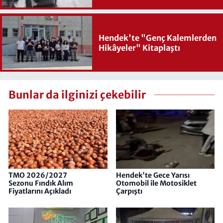
Hendek'te "Genç Kalemlerden
Hikâyeler" Kitaplaştı
Bunlar da ilginizi çekebilir
TMO 2026/2027
Hendek'te Gece Yarısı
Sezonu Fındık Alım
Otomobil ile Motosiklet
Fiyatlarını Açıkladı
Çarpıştı