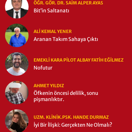
ÖĞR. GÖR. DR. SAIM ALPER AYAS
Bit’in Saltanatı
ALI KEMAL YENER
Aranan Takım Sahaya Çıktı
EMEKLI KARA PILOT ALBAY FATIH EĞİLMEZ
Nofutur
AHMET YILDIZ
Öfkenin öncesi delilik, sonu
pişmanlıktır.
UZM. KLINIK.PSK. HANDE DURMAZ
İyi Bir İlişki: Gerçekten Ne Olmalı?