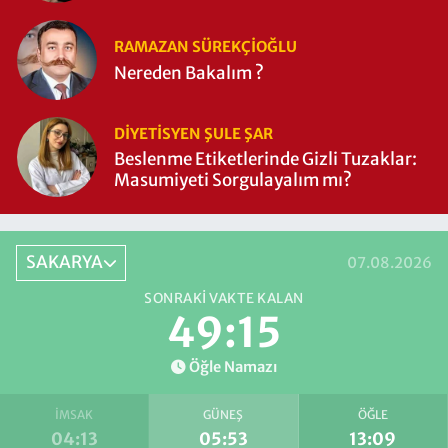
RAMAZAN SÜREKÇIOĞLU
Nereden Bakalım ?
DIYETISYEN ŞULE ŞAR
Beslenme Etiketlerinde Gizli Tuzaklar:
Masumiyeti Sorgulayalım mı?
SAKARYA
07.08.2026
SONRAKI VAKTE KALAN
49:15
Öğle Namazı
İMSAK
GÜNEŞ
ÖĞLE
04:13
05:53
13:09