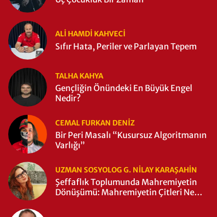
ALI HAMDI KAHVECİ
Sıfır Hata, Periler ve Parlayan Tepem
TALHA KAHYA
Gençliğin Önündeki En Büyük Engel
Nedir?
CEMAL FURKAN DENİZ
Bir Peri Masalı “Kusursuz Algoritmanın
Varlığı”
UZMAN SOSYOLOG G. NILAY KARAŞAHİN
Şeffaflık Toplumunda Mahremiyetin
Dönüşümü: Mahremiyetin Çitleri Ne
Zaman Yıkıldı?