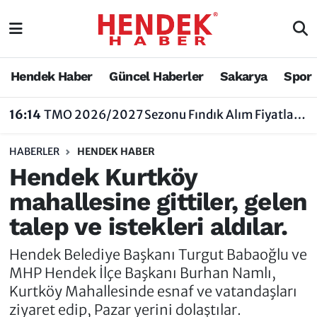
Hendek Haber
Hendek Haber
Sakarya Nöbetçi Eczaneler
Hendek Haber
Güncel Haberler
Sakarya
Spor
Güncel Haberler
Güncel Haberler
Sakarya Hava Durumu
16:14
TMO 2026/2027 Sezonu Fındık Alım Fiyatlarını Açıkladı
Sakarya
Siyaset
Sakarya Trafik Yoğunluk Haritası
HABERLER
HENDEK HABER
Spor
Sakarya
Süper Lig Puan Durumu ve Fikstür
Hendek Kurtköy
mahallesine gittiler, gelen
Nöbetçi Eczaneler
Hakkında
Tüm Manşetler
talep ve istekleri aldılar.
Vefat Edenler
Hendek Haber Reklam Servisi
Son Dakika Haberleri
Hendek Belediye Başkanı Turgut Babaoğlu ve
Künye
Haber Arşivi
MHP Hendek İlçe Başkanı Burhan Namlı,
Kurtköy Mahallesinde esnaf ve vatandaşları
İletişim
ziyaret edip, Pazar yerini dolaştılar.