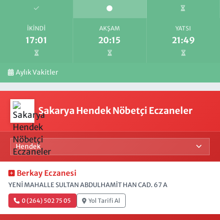
İKINDI
AKŞAM
YATSI
17:01
20:15
21:49
Aylık Vakitler
Sakarya Hendek Nöbetçi Eczaneler
Berkay Eczanesi
YENİ MAHALLE SULTAN ABDULHAMİT HAN CAD. 67 A
0 (264) 502 75 05
Yol Tarifi Al