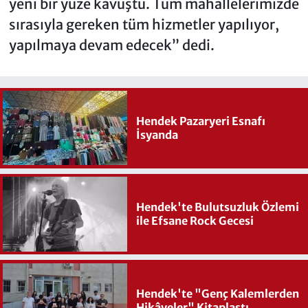
yeni bir yüze kavuştu. Tüm mahallelerimizde
sırasıyla gereken tüm hizmetler yapılıyor,
yapılmaya devam edecek” dedi.
Hendek Pazaryeri Esnafı
İsyanda
Hendek'te Bulutsuzluk Özlemi
ile Efsane Rock Gecesi
Hendek'te "Genç Kalemlerden
Hikâyeler" Kitaplaştı