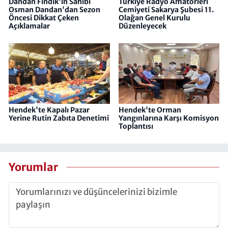
Dandan Fındık'ın Sahibi
Türkiye Radyo Amatörleri
Osman Dandan'dan Sezon
Cemiyeti​​​​​​​ Sakarya Şubesi 11.
Öncesi Dikkat Çeken
Olağan Genel Kurulu
Açıklamalar
Düzenleyecek
Hendek'te Kapalı Pazar
Hendek'te Orman
Yerine Rutin Zabıta Denetimi
Yangınlarına Karşı Komisyon
Toplantısı
Yorumlar