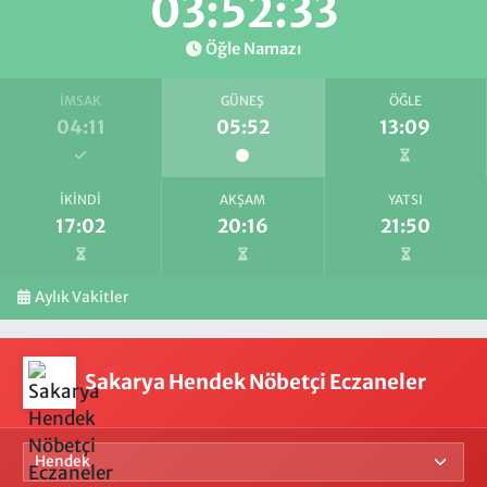
03:52:32
Öğle Namazı
İMSAK
GÜNEŞ
ÖĞLE
04:11
05:52
13:09
İKINDI
AKŞAM
YATSI
17:02
20:16
21:50
Aylık Vakitler
Sakarya Hendek Nöbetçi Eczaneler