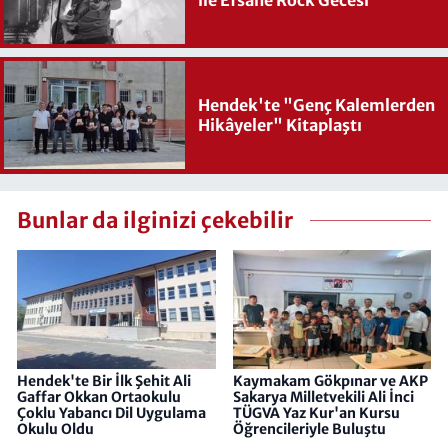
Hendek'te "Genç Kalemlerden
Hikâyeler" Kitaplaştı
Bunlar da ilginizi çekebilir
Hendek'te Bir İlk Şehit Ali
Kaymakam Gökpınar ve AKP
Gaffar Okkan Ortaokulu
Sakarya Milletvekili Ali İnci
Çoklu Yabancı Dil Uygulama
TÜGVA Yaz Kur'an Kursu
Okulu Oldu
Öğrencileriyle Buluştu