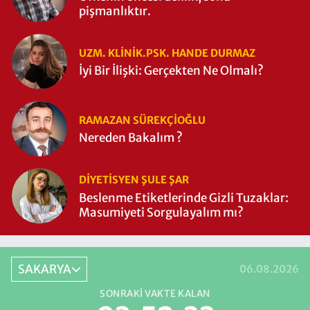
pişmanlıktır.
UZM. KLINIK.PSK. HANDE DURMAZ
İyi Bir İlişki: Gerçekten Ne Olmalı?
RAMAZAN SÜREKÇIOĞLU
Nereden Bakalım ?
DIYETISYEN ŞULE ŞAR
Beslenme Etiketlerinde Gizli Tuzaklar:
Masumiyeti Sorgulayalım mı?
SAKARYA
06.08.2026
SONRAKI VAKTE KALAN