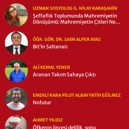
UZMAN SOSYOLOG G. NILAY KARAŞAHİN
Şeffaflık Toplumunda Mahremiyetin
Dönüşümü: Mahremiyetin Çitleri Ne
Zaman Yıkıldı?
ÖĞR. GÖR. DR. SAIM ALPER AYAS
Bit’in Saltanatı
ALI KEMAL YENER
Aranan Takım Sahaya Çıktı
EMEKLI KARA PILOT ALBAY FATIH EĞİLMEZ
Nofutur
AHMET YILDIZ
Öfkenin öncesi delilik, sonu