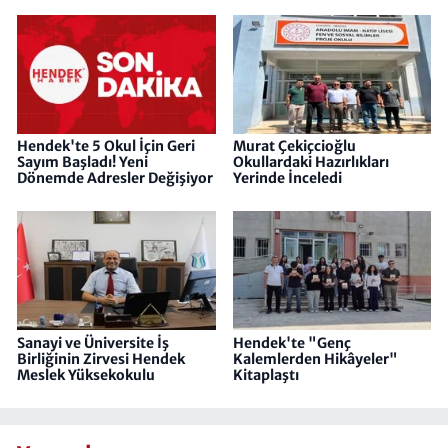
Hendek'te 5 Okul İçin Geri
Murat Çekiçcioğlu
Sayım Başladı! Yeni
Okullardaki Hazırlıkları
Dönemde Adresler Değişiyor
Yerinde İnceledi
Sanayi ve Üniversite İş
Hendek'te "Genç
Birliğinin Zirvesi Hendek
Kalemlerden Hikâyeler"
Meslek Yüksekokulu
Kitaplaştı