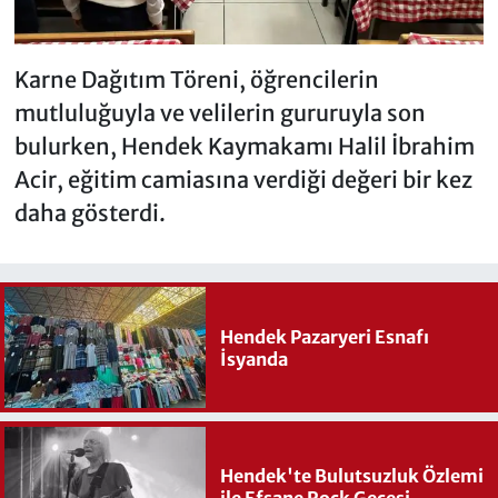
Karne Dağıtım Töreni, öğrencilerin
mutluluğuyla ve velilerin gururuyla son
bulurken, Hendek Kaymakamı Halil İbrahim
Acir, eğitim camiasına verdiği değeri bir kez
daha gösterdi.
Hendek Pazaryeri Esnafı
İsyanda
Hendek'te Bulutsuzluk Özlemi
ile Efsane Rock Gecesi