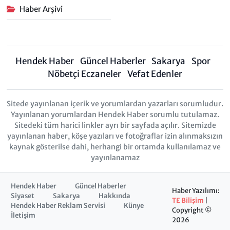
Haber Arşivi
Hendek Haber
Güncel Haberler
Sakarya
Spor
Nöbetçi Eczaneler
Vefat Edenler
Sitede yayınlanan içerik ve yorumlardan yazarları sorumludur.
Yayınlanan yorumlardan Hendek Haber sorumlu tutulamaz.
Sitedeki tüm harici linkler ayrı bir sayfada açılır. Sitemizde
yayınlanan haber, köşe yazıları ve fotoğraflar izin alınmaksızın
kaynak gösterilse dahi, herhangi bir ortamda kullanılamaz ve
yayınlanamaz
Hendek Haber
Güncel Haberler
Haber Yazılımı:
Siyaset
Sakarya
Hakkında
TE Bilişim
|
Hendek Haber Reklam Servisi
Künye
Copyright ©
İletişim
2026