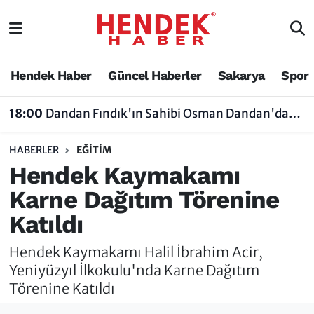
Hendek Haber
Hendek Haber
Sakarya Nöbetçi Eczaneler
Hendek Haber
Güncel Haberler
Sakarya
Spor
Güncel Haberler
Güncel Haberler
Sakarya Hava Durumu
18:00
Dandan Fındık'ın Sahibi Osman Dandan'dan Sezon Öncesi Dikkat Çeken Açıklamalar
Sakarya
Siyaset
Sakarya Trafik Yoğunluk Haritası
HABERLER
EĞİTİM
Spor
Sakarya
Süper Lig Puan Durumu ve Fikstür
Hendek Kaymakamı
Karne Dağıtım Törenine
Nöbetçi Eczaneler
Hakkında
Tüm Manşetler
Katıldı
Vefat Edenler
Hendek Haber Reklam Servisi
Son Dakika Haberleri
Hendek Kaymakamı Halil İbrahim Acir,
Künye
Haber Arşivi
Yeniyüzyıl İlkokulu'nda Karne Dağıtım
Törenine Katıldı
İletişim