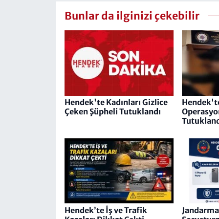
Bunlar da ilginizi çekebilir
Hendek'te Kadınları Gizlice
Hendek't
Çeken Şüpheli Tutuklandı
Operasyon
Tutuklan
Hendek’te İş ve Trafik
Jandarma O