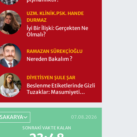
UZM. KLINIK.PSK. HANDE
DURMAZ
İyi Bir İlişki: Gerçekten Ne
Olmalı?
RAMAZAN SÜREKÇIOĞLU
Nereden Bakalım ?
DIYETISYEN ŞULE ŞAR
Beslenme Etiketlerinde Gizli
Tuzaklar: Masumiyeti
Sorgulayalım mı?
SAKARYA
07.08.2026
SONRAKI VAKTE KALAN