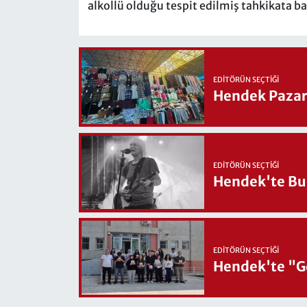
alkollü olduğu tespit edilmiş tahkikata ba
EDITÖRÜN SEÇTIĞI
Hendek Pazary
EDITÖRÜN SEÇTIĞI
Hendek'te Bul
EDITÖRÜN SEÇTIĞI
Hendek'te "Ge