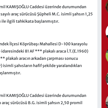
Kamil KAMIŞOĞLU Caddesi üzerinde durumundan
ayılı araç sürücüsü Şüpheli M.C. isimli şahsın 1,25
ile ilgili tahkikata başlanmıştır.
endek İlçesi Köprübaşı Mahallesi D-100 karayolu
 idaresindeki 81 AF *** plakalı araca İ.T.(E.1960)
 *** plakalı aracın arkadan çarpması sonucu
isimli şahısların hafif şekilde yaralandıkları
başlanmıştır.
Kamil KAMIŞOĞLU Caddesi üzerinde durumundan
 araç sürücüsü B.G. isimli şahsın 2,50 promil