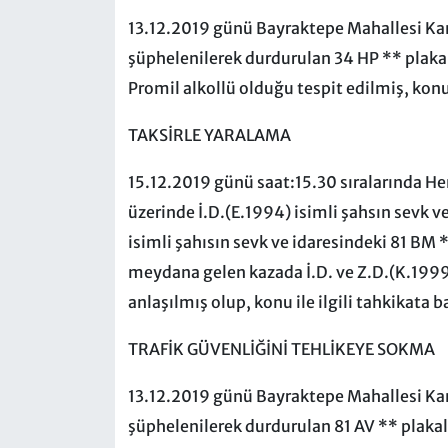
13.12.2019 günü Bayraktepe Mahallesi 
şüphelenilerek durdurulan 34 HP ** plaka s
Promil alkollü olduğu tespit edilmiş, konu 
TAKSİRLE YARALAMA
15.12.2019 günü saat:15.30 sıralarında H
üzerinde İ.D.(E.1994) isimli şahsın sevk ve
isimli şahısın sevk ve idaresindeki 81 BM
meydana gelen kazada İ.D. ve Z.D.(K.1999) 
anlaşılmış olup, konu ile ilgili tahkikata 
TRAFİK GÜVENLİĞİNİ TEHLİKEYE SOKMA
13.12.2019 günü Bayraktepe Mahallesi 
şüphelenilerek durdurulan 81 AV ** plakalı