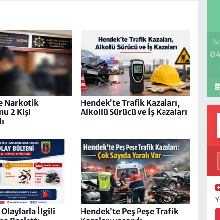
İM
04
e Narkotik
Hendek’te Trafik Kazaları,
u 2 Kişi
Alkollü Sürücü ve İş Kazaları
dı
Y
laylarla İlgili
Hendek’te Peş Peşe Trafik