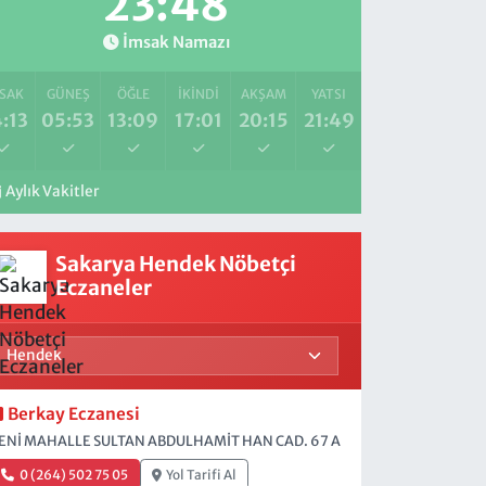
23:47
İmsak Namazı
SAK
GÜNEŞ
ÖĞLE
İKINDI
AKŞAM
YATSI
:13
05:53
13:09
17:01
20:15
21:49
Aylık Vakitler
Sakarya Hendek Nöbetçi
Eczaneler
Berkay Eczanesi
ENİ MAHALLE SULTAN ABDULHAMİT HAN CAD. 67 A
0 (264) 502 75 05
Yol Tarifi Al