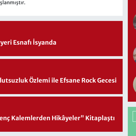
şlanmıştır.
eri Esnafı İsyanda
utsuzluk Özlemi ile Efsane Rock Gecesi
nç Kalemlerden Hikâyeler" Kitaplaştı