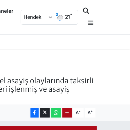
aneler
°
21
Hendek
 asayiş olaylarında taksirli
ri işlenmiş ve asayiş
-
+
A
A