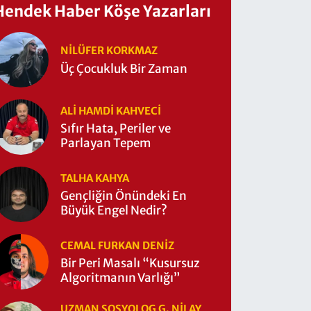
Hendek Haber Köşe Yazarları
NILÜFER KORKMAZ
Üç Çocukluk Bir Zaman
ALI HAMDI KAHVECİ
Sıfır Hata, Periler ve
Parlayan Tepem
TALHA KAHYA
Gençliğin Önündeki En
Büyük Engel Nedir?
CEMAL FURKAN DENİZ
Bir Peri Masalı “Kusursuz
Algoritmanın Varlığı”
UZMAN SOSYOLOG G. NILAY