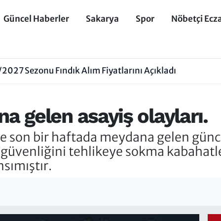
Güncel Haberler
Sakarya
Spor
Nöbetçi Ecz
027 Sezonu Fındık Alım Fiyatlarını Açıkladı
 gelen asayiş olayları.
 son bir haftada meydana gelen güncel
k güvenliğini tehlikeye sokma kabahatle
nsımıştır.