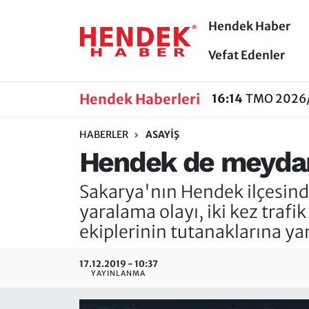
Hendek Haber
Hendek Haber
Hendek Haber
Sakarya Nöbetçi Eczaneler
Vefat Edenler
Güncel Haberler
Güncel Haberler
Sakarya Hava Durumu
Hendek Haberleri
16:14
TMO 2026/2
Sakarya
Siyaset
Sakarya Trafik Yoğunluk Haritası
HABERLER
ASAYIŞ
Hendek de meydana
Spor
Sakarya
Süper Lig Puan Durumu ve Fikstür
Sakarya'nın Hendek ilçesinde
Nöbetçi Eczaneler
Hakkında
Tüm Manşetler
yaralama olayı, iki kez trafi
Vefat Edenler
Hendek Haber Reklam Servisi
Son Dakika Haberleri
ekiplerinin tutanaklarına ya
Künye
Haber Arşivi
17.12.2019 - 10:37
YAYINLANMA
İletişim