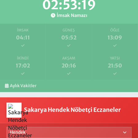
02:53:18
İmsak Namazı
İMSAK
GÜNEŞ
ÖĞLE
04:11
05:52
13:09
İKINDI
AKŞAM
YATSI
17:02
20:16
21:50
Aylık Vakitler
Sakarya Hendek Nöbetçi Eczaneler