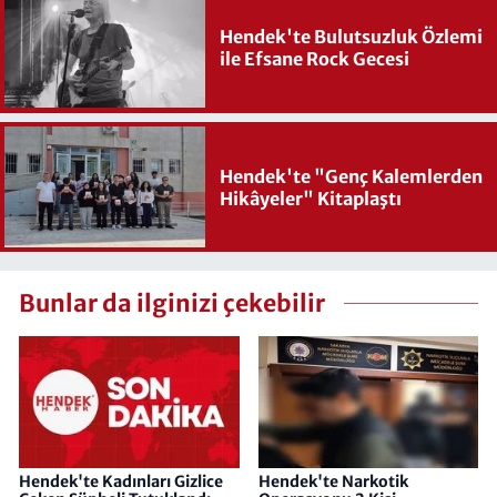
Hendek'te Bulutsuzluk Özlemi
ile Efsane Rock Gecesi
Hendek'te "Genç Kalemlerden
Hikâyeler" Kitaplaştı
Bunlar da ilginizi çekebilir
Hendek'te Kadınları Gizlice
Hendek'te Narkotik