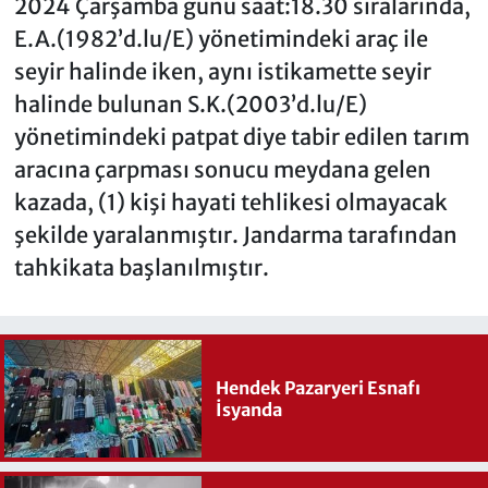
2024 Çarşamba günü saat:18.30 sıralarında,
E.A.(1982’d.lu/E) yönetimindeki araç ile
seyir halinde iken, aynı istikamette seyir
halinde bulunan S.K.(2003’d.lu/E)
yönetimindeki patpat diye tabir edilen tarım
aracına çarpması sonucu meydana gelen
kazada, (1) kişi hayati tehlikesi olmayacak
şekilde yaralanmıştır. Jandarma tarafından
tahkikata başlanılmıştır.
Hendek Pazaryeri Esnafı
İsyanda