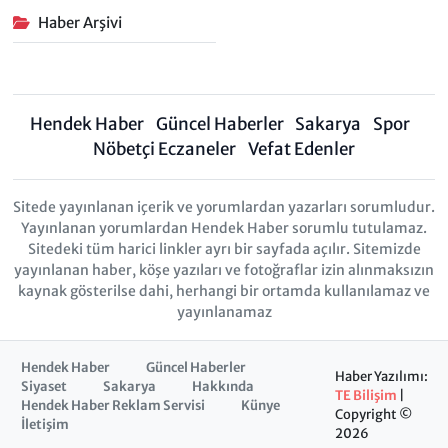
Haber Arşivi
Hendek Haber
Güncel Haberler
Sakarya
Spor
Nöbetçi Eczaneler
Vefat Edenler
Sitede yayınlanan içerik ve yorumlardan yazarları sorumludur.
Yayınlanan yorumlardan Hendek Haber sorumlu tutulamaz.
Sitedeki tüm harici linkler ayrı bir sayfada açılır. Sitemizde
yayınlanan haber, köşe yazıları ve fotoğraflar izin alınmaksızın
kaynak gösterilse dahi, herhangi bir ortamda kullanılamaz ve
yayınlanamaz
Hendek Haber
Güncel Haberler
Haber Yazılımı:
Siyaset
Sakarya
Hakkında
TE Bilişim
|
Hendek Haber Reklam Servisi
Künye
Copyright ©
İletişim
2026