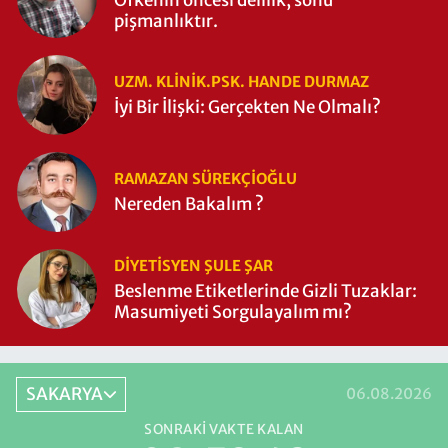
pişmanlıktır.
UZM. KLINIK.PSK. HANDE DURMAZ
İyi Bir İlişki: Gerçekten Ne Olmalı?
RAMAZAN SÜREKÇIOĞLU
Nereden Bakalım ?
DIYETISYEN ŞULE ŞAR
Beslenme Etiketlerinde Gizli Tuzaklar:
Masumiyeti Sorgulayalım mı?
SAKARYA
06.08.2026
SONRAKI VAKTE KALAN