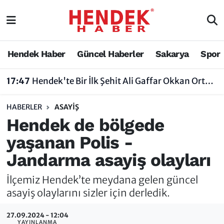
Hendek Haber
Hendek Haber
Sakarya Nöbetçi Eczaneler
Hendek Haber
Güncel Haberler
Sakarya
Spor
Güncel Haberler
Güncel Haberler
Sakarya Hava Durumu
17:47
Hendek'te Bir İlk Şehit Ali Gaffar Okkan Ortaokulu Çoklu Yabancı Dil Uygulama Okulu Oldu
Sakarya
Siyaset
Sakarya Trafik Yoğunluk Haritası
HABERLER
ASAYIŞ
Spor
Sakarya
Süper Lig Puan Durumu ve Fikstür
Hendek de bölgede
yaşanan Polis -
Nöbetçi Eczaneler
Hakkında
Tüm Manşetler
Jandarma asayiş olayları
Vefat Edenler
Hendek Haber Reklam Servisi
Son Dakika Haberleri
İlçemiz Hendek’te meydana gelen güncel
Künye
Haber Arşivi
asayiş olaylarını sizler için derledik.
27.09.2024 - 12:04
İletişim
YAYINLANMA