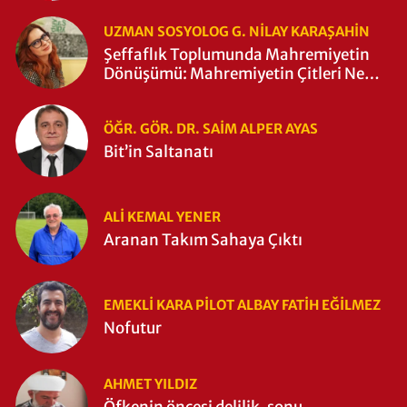
UZMAN SOSYOLOG G. NILAY KARAŞAHİN
Şeffaflık Toplumunda Mahremiyetin
Dönüşümü: Mahremiyetin Çitleri Ne
Zaman Yıkıldı?
ÖĞR. GÖR. DR. SAIM ALPER AYAS
Bit’in Saltanatı
ALI KEMAL YENER
Aranan Takım Sahaya Çıktı
EMEKLI KARA PILOT ALBAY FATIH EĞİLMEZ
Nofutur
AHMET YILDIZ
Öfkenin öncesi delilik, sonu