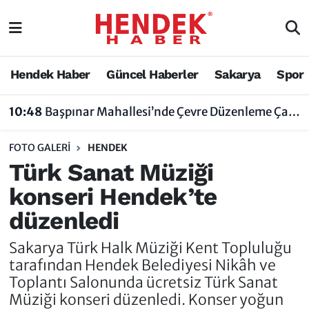
Hendek Haber
Hendek Haber
Sakarya Nöbetçi Eczaneler
Hendek Haber
Güncel Haberler
Sakarya
Spor
Güncel Haberler
Güncel Haberler
Sakarya Hava Durumu
09:43
Hendek'te Vefat Edenler 7 Ağustos 2026
Sakarya
Siyaset
Sakarya Trafik Yoğunluk Haritası
FOTO GALERI
HENDEK
Spor
Sakarya
Süper Lig Puan Durumu ve Fikstür
Türk Sanat Müziği
konseri Hendek’te
Nöbetçi Eczaneler
Hakkında
Tüm Manşetler
düzenledi
Vefat Edenler
Hendek Haber Reklam Servisi
Son Dakika Haberleri
Sakarya Türk Halk Müziği Kent Topluluğu
tarafından Hendek Belediyesi Nikâh ve
Künye
Haber Arşivi
Toplantı Salonunda ücretsiz Türk Sanat
Müziği konseri düzenledi. Konser yoğun
İletişim