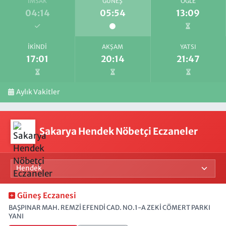
İMSAK
GÜNEŞ
ÖĞLE
04:14
05:54
13:09
İKINDI
AKŞAM
YATSI
17:01
20:14
21:47
Aylık Vakitler
Sakarya Hendek Nöbetçi Eczaneler
Güneş Eczanesi
BAŞPINAR MAH. REMZİ EFENDİ CAD. NO.1-A ZEKİ CÖMERT PARKI
YANI