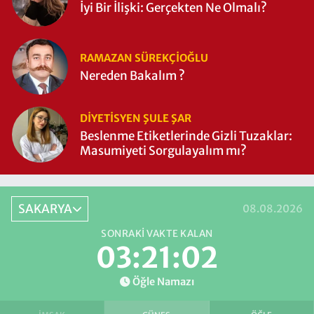
İyi Bir İlişki: Gerçekten Ne Olmalı?
RAMAZAN SÜREKÇIOĞLU
Nereden Bakalım ?
DIYETISYEN ŞULE ŞAR
Beslenme Etiketlerinde Gizli Tuzaklar:
Masumiyeti Sorgulayalım mı?
SAKARYA
08.08.2026
SONRAKI VAKTE KALAN
03:21:01
Öğle Namazı