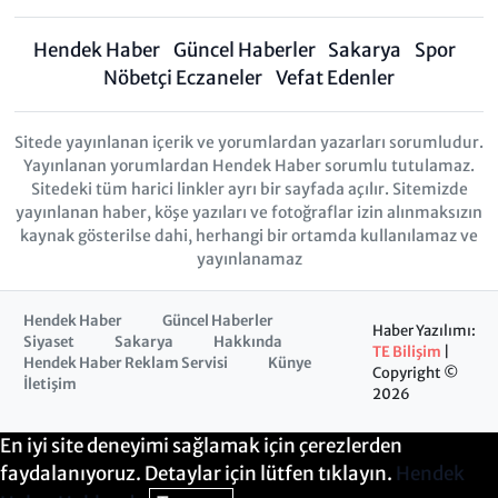
Hendek Haber
Güncel Haberler
Sakarya
Spor
Nöbetçi Eczaneler
Vefat Edenler
Sitede yayınlanan içerik ve yorumlardan yazarları sorumludur.
Yayınlanan yorumlardan Hendek Haber sorumlu tutulamaz.
Sitedeki tüm harici linkler ayrı bir sayfada açılır. Sitemizde
yayınlanan haber, köşe yazıları ve fotoğraflar izin alınmaksızın
kaynak gösterilse dahi, herhangi bir ortamda kullanılamaz ve
yayınlanamaz
Hendek Haber
Güncel Haberler
Haber Yazılımı:
Siyaset
Sakarya
Hakkında
TE Bilişim
|
Hendek Haber Reklam Servisi
Künye
Copyright ©
İletişim
2026
En iyi site deneyimi sağlamak için çerezlerden
faydalanıyoruz. Detaylar için lütfen tıklayın.
Hendek