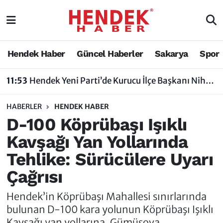
Hendek Haber
Hendek Haber
Sakarya Nöbetçi Eczaneler
Hendek Haber
Güncel Haberler
Sakarya
Spor
Güncel Haberler
Güncel Haberler
Sakarya Hava Durumu
11:53
Hendek Yeni Parti’de Kurucu İlçe Başkanı Nihat Bayraktar Oldu
Sakarya
Siyaset
Sakarya Trafik Yoğunluk Haritası
HABERLER
HENDEK HABER
Spor
Sakarya
Süper Lig Puan Durumu ve Fikstür
D-100 Köprübaşı Işıklı
Kavşağı Yan Yollarında
Nöbetçi Eczaneler
Hakkında
Tüm Manşetler
Tehlike: Sürücülere Uyarı
Vefat Edenler
Hendek Haber Reklam Servisi
Son Dakika Haberleri
Çağrısı
Künye
Haber Arşivi
Hendek’in Köprübaşı Mahallesi sınırlarında
bulunan D-100 kara yolunun Köprübaşı Işıklı
İletişim
Kavşağı yan yollarına, Gümüşova