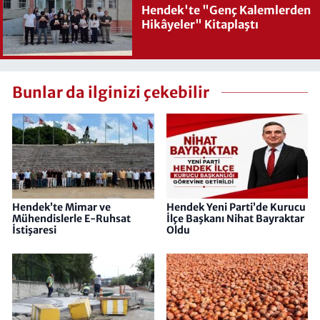
Hendek'te "Genç Kalemlerden
Hikâyeler" Kitaplaştı
Bunlar da ilginizi çekebilir
Hendek’te Mimar ve
Hendek Yeni Parti’de Kurucu
Mühendislerle E-Ruhsat
İlçe Başkanı Nihat Bayraktar
İstişaresi
Oldu