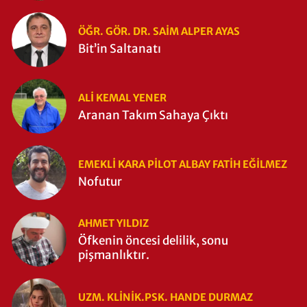
Zaman Yıkıldı?
ÖĞR. GÖR. DR. SAIM ALPER AYAS
Bit’in Saltanatı
ALI KEMAL YENER
Aranan Takım Sahaya Çıktı
EMEKLI KARA PILOT ALBAY FATIH EĞİLMEZ
Nofutur
AHMET YILDIZ
Öfkenin öncesi delilik, sonu
pişmanlıktır.
UZM. KLINIK.PSK. HANDE DURMAZ