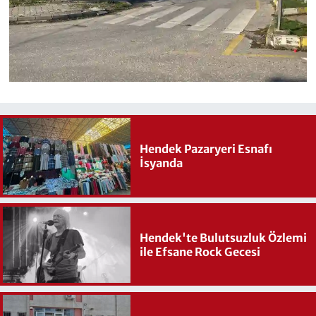
Hendek Pazaryeri Esnafı
İsyanda
Hendek'te Bulutsuzluk Özlemi
ile Efsane Rock Gecesi