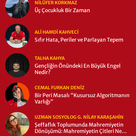
NILÜFER KORKMAZ
Üç Çocukluk Bir Zaman
ALI HAMDI KAHVECİ
Sıfır Hata, Periler ve Parlayan Tepem
TALHA KAHYA
Gençliğin Önündeki En Büyük Engel
Nedir?
CEMAL FURKAN DENİZ
Bir Peri Masalı “Kusursuz Algoritmanın
Varlığı”
UZMAN SOSYOLOG G. NILAY KARAŞAHİN
Şeffaflık Toplumunda Mahremiyetin
Dönüşümü: Mahremiyetin Çitleri Ne