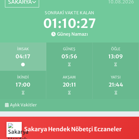
SAKARYA
10.08.2026
SONRAKI VAKTE KALAN
01:10:27
Güneş Namazı
İMSAK
GÜNEŞ
ÖĞLE
04:17
05:56
13:09
İKINDI
AKŞAM
YATSI
17:00
20:11
21:44
Aylık Vakitler
Sakarya Hendek Nöbetçi Eczaneler