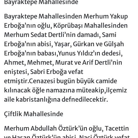
Bayraktepe Mahallesinde
Bayraktepe Mahallesinden Merhum Yakup
Erboğa’nın oğlu, Köprübaşı Mahallesinden
Merhum Sedat Dertli’nin damadı, Sami
Erboğa’nın abisi, Yaşar, Gürkan ve Gülşah
Erboğa’nın babası,Yunus Yıldız’ın dedesi,
Ahmet, Mehmet, Murat ve Arif Dertli’nin
eniştesi, Sabri Erboğa vefat
etmiştir.Cenazesi bugün büyük camide
kılınacak öğle namazına müteakip,ilçemiz
aile kabristanlığına defnedilecektir.
Çiftlik Mahallesinde
Merhum Abdullah Öztürk’ün oğlu, Tacettin
ve Hasan Öztürk’ün abisi, Naci Öztürk vefat