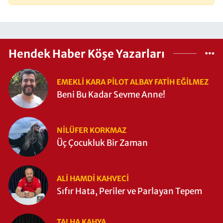
Hendek Haber Köşe Yazarları
EMEKLI KARA PILOT ALBAY FATIH EĞİLMEZ
Beni Bu Kadar Sevme Anne!
NILÜFER KORKMAZ
Üç Çocukluk Bir Zaman
ALI HAMDI KAHVECİ
Sıfır Hata, Periler ve Parlayan Tepem
TALHA KAHYA