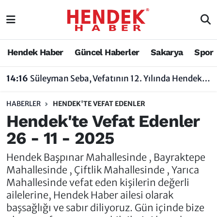
Hendek Haber
Hendek Haber
Sakarya Nöbetçi Eczaneler
Hendek Haber
Güncel Haberler
Sakarya
Spor
Güncel Haberler
Güncel Haberler
Sakarya Hava Durumu
14:16
Süleyman Seba, Vefatının 12. Yılında Hendek’te Anılacak
Sakarya
Siyaset
Sakarya Trafik Yoğunluk Haritası
HABERLER
HENDEK'TE VEFAT EDENLER
Spor
Sakarya
Süper Lig Puan Durumu ve Fikstür
Hendek'te Vefat Edenler
26 - 11 - 2025
Nöbetçi Eczaneler
Hakkında
Tüm Manşetler
Hendek Başpınar Mahallesinde , Bayraktepe
Vefat Edenler
Hendek Haber Reklam Servisi
Son Dakika Haberleri
Mahallesinde , Çiftlik Mahallesinde , Yarıca
Mahallesinde vefat eden kişilerin değerli
Künye
Haber Arşivi
ailelerine, Hendek Haber ailesi olarak
başsağlığı ve sabır diliyoruz. Gün içinde bize
İletişim