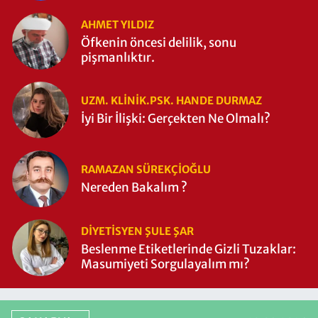
AHMET YILDIZ
Öfkenin öncesi delilik, sonu
pişmanlıktır.
UZM. KLINIK.PSK. HANDE DURMAZ
İyi Bir İlişki: Gerçekten Ne Olmalı?
RAMAZAN SÜREKÇIOĞLU
Nereden Bakalım ?
DIYETISYEN ŞULE ŞAR
Beslenme Etiketlerinde Gizli Tuzaklar:
Masumiyeti Sorgulayalım mı?