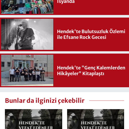
İsyanda
Hendek'te Bulutsuzluk Özlemi
ile Efsane Rock Gecesi
Hendek'te "Genç Kalemlerden
Hikâyeler" Kitaplaştı
Bunlar da ilginizi çekebilir