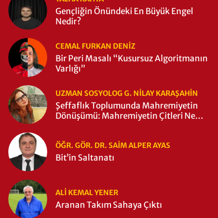
Gençliğin Önündeki En Büyük Engel
Nedir?
CEMAL FURKAN DENİZ
Bir Peri Masalı “Kusursuz Algoritmanın
Varlığı”
UZMAN SOSYOLOG G. NILAY KARAŞAHİN
Şeffaflık Toplumunda Mahremiyetin
Dönüşümü: Mahremiyetin Çitleri Ne
Zaman Yıkıldı?
ÖĞR. GÖR. DR. SAIM ALPER AYAS
Bit’in Saltanatı
ALI KEMAL YENER
Aranan Takım Sahaya Çıktı