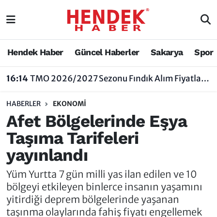
Hendek Haber
Hendek Haber
Sakarya Nöbetçi Eczaneler
Hendek Haber
Güncel Haberler
Sakarya
Spor
Güncel Haberler
Güncel Haberler
Sakarya Hava Durumu
16:14
TMO 2026/2027 Sezonu Fındık Alım Fiyatlarını Açıkladı
Sakarya
Siyaset
Sakarya Trafik Yoğunluk Haritası
HABERLER
EKONOMI
Spor
Sakarya
Süper Lig Puan Durumu ve Fikstür
Afet Bölgelerinde Eşya
Taşıma Tarifeleri
Nöbetçi Eczaneler
Hakkında
Tüm Manşetler
yayınlandı
Vefat Edenler
Hendek Haber Reklam Servisi
Son Dakika Haberleri
Yüm Yurtta 7 gün milli yas ilan edilen ve 10
Künye
Haber Arşivi
bölgeyi etkileyen binlerce insanın yaşamını
yitirdiği deprem bölgelerinde yaşanan
İletişim
taşınma olaylarında fahiş fiyatı engellemek