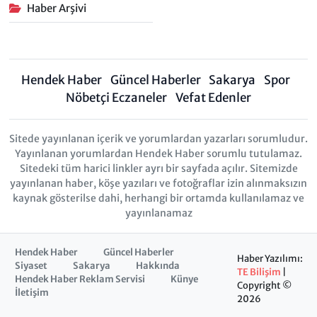
Haber Arşivi
Hendek Haber
Güncel Haberler
Sakarya
Spor
Nöbetçi Eczaneler
Vefat Edenler
Sitede yayınlanan içerik ve yorumlardan yazarları sorumludur.
Yayınlanan yorumlardan Hendek Haber sorumlu tutulamaz.
Sitedeki tüm harici linkler ayrı bir sayfada açılır. Sitemizde
yayınlanan haber, köşe yazıları ve fotoğraflar izin alınmaksızın
kaynak gösterilse dahi, herhangi bir ortamda kullanılamaz ve
yayınlanamaz
Hendek Haber
Güncel Haberler
Haber Yazılımı:
Siyaset
Sakarya
Hakkında
TE Bilişim
|
Hendek Haber Reklam Servisi
Künye
Copyright ©
İletişim
2026