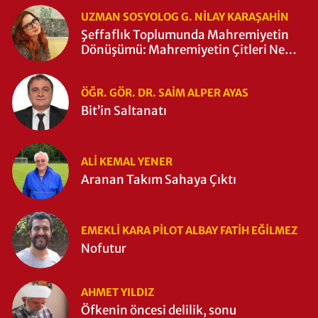
UZMAN SOSYOLOG G. NILAY KARAŞAHİN
Şeffaflık Toplumunda Mahremiyetin
Dönüşümü: Mahremiyetin Çitleri Ne
Zaman Yıkıldı?
ÖĞR. GÖR. DR. SAIM ALPER AYAS
Bit’in Saltanatı
ALI KEMAL YENER
Aranan Takım Sahaya Çıktı
EMEKLI KARA PILOT ALBAY FATIH EĞİLMEZ
Nofutur
AHMET YILDIZ
Öfkenin öncesi delilik, sonu