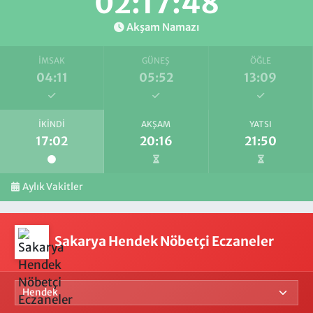
02:17:48
Akşam Namazı
İMSAK
GÜNEŞ
ÖĞLE
04:11
05:52
13:09
İKINDI
AKŞAM
YATSI
17:02
20:16
21:50
Aylık Vakitler
Sakarya Hendek Nöbetçi Eczaneler