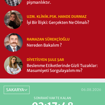
pişmanlıktır.
UZM. KLINIK.PSK. HANDE DURMAZ
İyi Bir İlişki: Gerçekten Ne Olmalı?
RAMAZAN SÜREKÇIOĞLU
Nereden Bakalım ?
DIYETISYEN ŞULE ŞAR
Beslenme Etiketlerinde Gizli Tuzaklar:
Masumiyeti Sorgulayalım mı?
SAKARYA
06.08.2026
SONRAKI VAKTE KALAN