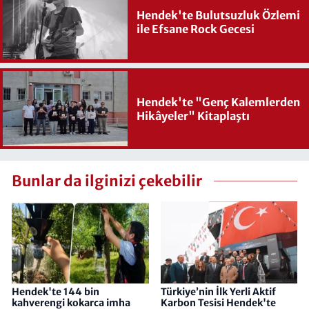
Hendek'te Bulutsuzluk Özlemi
ile Efsane Rock Gecesi
Hendek'te "Genç Kalemlerden
Hikâyeler" Kitaplaştı
Bunlar da ilginizi çekebilir
Hendek'te 144 bin
Türkiye’nin İlk Yerli Aktif
kahverengi kokarca imha
Karbon Tesisi Hendek'te