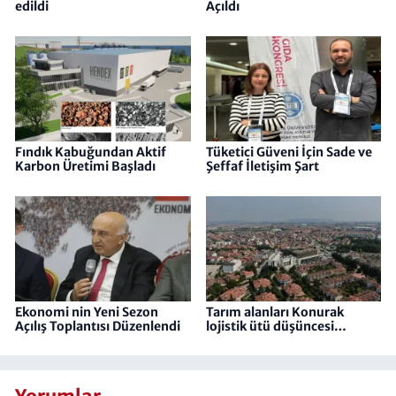
edildi
Açıldı
Fındık Kabuğundan Aktif
Tüketici Güveni İçin Sade ve
Karbon Üretimi Başladı
Şeffaf İletişim Şart
Ekonomi nin Yeni Sezon
Tarım alanları Konurak
Açılış Toplantısı Düzenlendi
lojistik ütü düşüncesi…