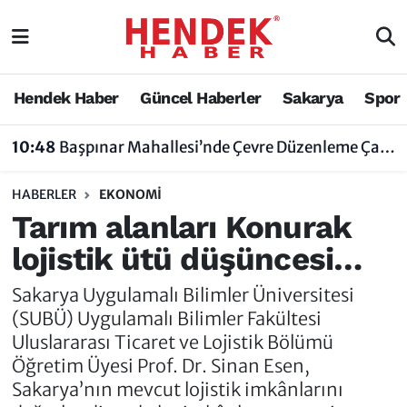
Hendek Haber
Hendek Haber
Sakarya Nöbetçi Eczaneler
Hendek Haber
Güncel Haberler
Sakarya
Spor
Güncel Haberler
Güncel Haberler
Sakarya Hava Durumu
10:48
Başpınar Mahallesi’nde Çevre Düzenleme Çalışmaları Sürüyor
Sakarya
Siyaset
Sakarya Trafik Yoğunluk Haritası
HABERLER
EKONOMI
Spor
Sakarya
Süper Lig Puan Durumu ve Fikstür
Tarım alanları Konurak
lojistik ütü düşüncesi…
Nöbetçi Eczaneler
Hakkında
Tüm Manşetler
Sakarya Uygulamalı Bilimler Üniversitesi
Vefat Edenler
Hendek Haber Reklam Servisi
Son Dakika Haberleri
(SUBÜ) Uygulamalı Bilimler Fakültesi
Uluslararası Ticaret ve Lojistik Bölümü
Künye
Haber Arşivi
Öğretim Üyesi Prof. Dr. Sinan Esen,
Sakarya’nın mevcut lojistik imkânlarını
İletişim