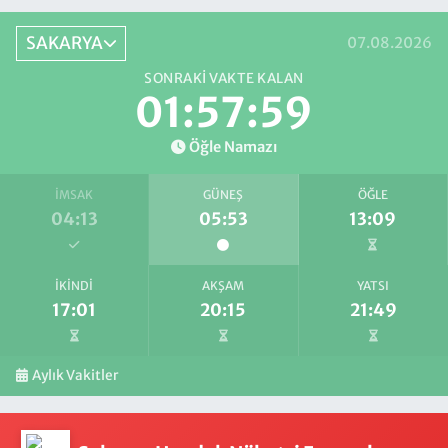
SAKARYA
07.08.2026
SONRAKI VAKTE KALAN
01:57:58
Öğle Namazı
İMSAK
GÜNEŞ
ÖĞLE
04:13
05:53
13:09
İKINDI
AKŞAM
YATSI
17:01
20:15
21:49
Aylık Vakitler