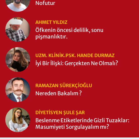
Nofutur
AHMET YILDIZ
Öfkenin öncesi delilik, sonu
pişmanlıktır.
UZM. KLINIK.PSK. HANDE DURMAZ
İyi Bir İlişki: Gerçekten Ne Olmalı?
RAMAZAN SÜREKÇIOĞLU
Nereden Bakalım ?
DIYETISYEN ŞULE ŞAR
Beslenme Etiketlerinde Gizli Tuzaklar:
Masumiyeti Sorgulayalım mı?