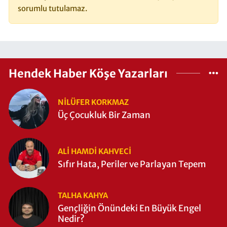
sorumlu tutulamaz.
Hendek Haber Köşe Yazarları
NILÜFER KORKMAZ
Üç Çocukluk Bir Zaman
ALI HAMDI KAHVECİ
Sıfır Hata, Periler ve Parlayan Tepem
TALHA KAHYA
Gençliğin Önündeki En Büyük Engel
Nedir?