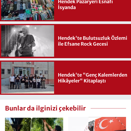
Hendek Pazaryeri Esnafı
İsyanda
Hendek'te Bulutsuzluk Özlemi
ile Efsane Rock Gecesi
Hendek'te "Genç Kalemlerden
Hikâyeler" Kitaplaştı
Bunlar da ilginizi çekebilir