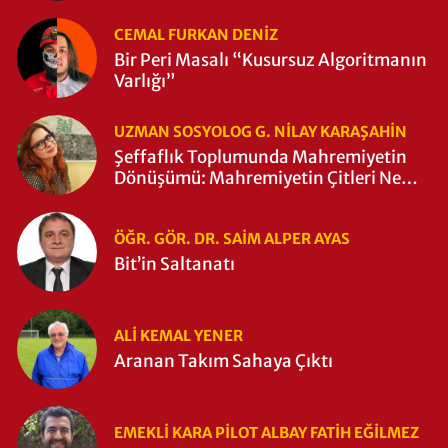
CEMAL FURKAN DENİZ
Bir Peri Masalı “Kusursuz Algoritmanın
Varlığı”
UZMAN SOSYOLOG G. NILAY KARAŞAHİN
Şeffaflık Toplumunda Mahremiyetin
Dönüşümü: Mahremiyetin Çitleri Ne
Zaman Yıkıldı?
ÖĞR. GÖR. DR. SAIM ALPER AYAS
Bit’in Saltanatı
ALI KEMAL YENER
Aranan Takım Sahaya Çıktı
EMEKLI KARA PILOT ALBAY FATIH EĞİLMEZ