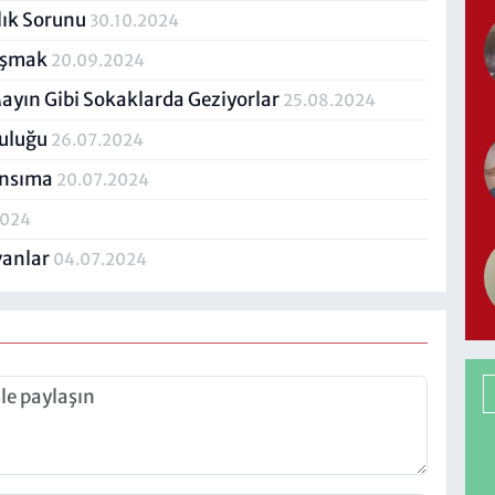
lık Sorunu
30.10.2024
nışmak
20.09.2024
Mayın Gibi Sokaklarda Geziyorlar
25.08.2024
luluğu
26.07.2024
Yansıma
20.07.2024
2024
vanlar
04.07.2024