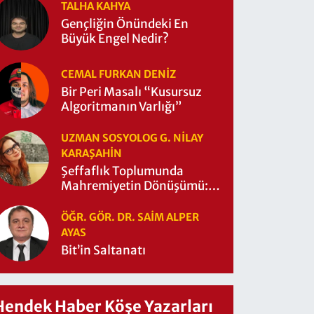
TALHA KAHYA
Gençliğin Önündeki En
Büyük Engel Nedir?
CEMAL FURKAN DENİZ
Bir Peri Masalı “Kusursuz
Algoritmanın Varlığı”
UZMAN SOSYOLOG G. NILAY
KARAŞAHİN
Şeffaflık Toplumunda
Mahremiyetin Dönüşümü:
Mahremiyetin Çitleri Ne
Zaman Yıkıldı?
ÖĞR. GÖR. DR. SAIM ALPER
AYAS
Bit’in Saltanatı
Hendek Haber Köşe Yazarları