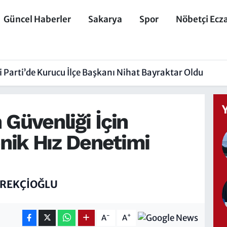
Güncel Haberler
Sakarya
Spor
Nöbetçi Ecz
 Parti’de Kurucu İlçe Başkanı Nihat Bayraktar Oldu
n Güvenliği İçin
nik Hız Denetimi
REKÇIOĞLU
-
+
A
A