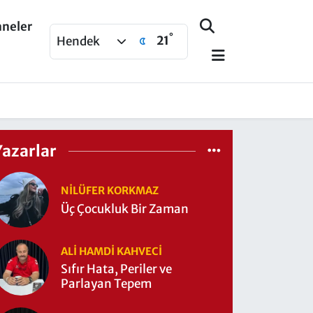
aneler
°
21
Hendek
Yazarlar
NILÜFER KORKMAZ
Üç Çocukluk Bir Zaman
ALI HAMDI KAHVECİ
Sıfır Hata, Periler ve
Parlayan Tepem