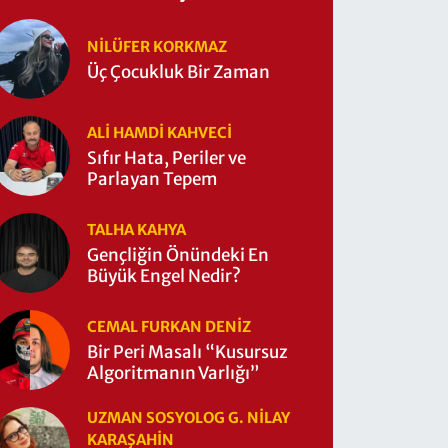
NILÜFER KORKMAZ
Üç Çocukluk Bir Zaman
ALI HAMDI KAHVECİ
Sıfır Hata, Periler ve
Parlayan Tepem
TALHA KAHYA
Gençliğin Önündeki En
Büyük Engel Nedir?
CEMAL FURKAN DENİZ
Bir Peri Masalı “Kusursuz
Algoritmanın Varlığı”
UZMAN SOSYOLOG G. NILAY
KARAŞAHİN