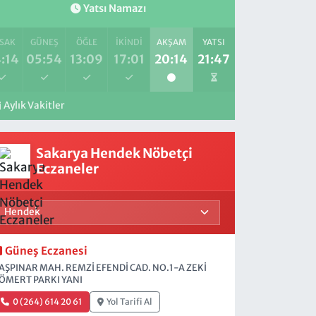
Yatsı Namazı
SAK
GÜNEŞ
ÖĞLE
İKINDI
AKŞAM
YATSI
:14
05:54
13:09
17:01
20:14
21:47
Aylık Vakitler
Sakarya Hendek Nöbetçi
Eczaneler
Güneş Eczanesi
AŞPINAR MAH. REMZİ EFENDİ CAD. NO.1-A ZEKİ
ÖMERT PARKI YANI
0 (264) 614 20 61
Yol Tarifi Al