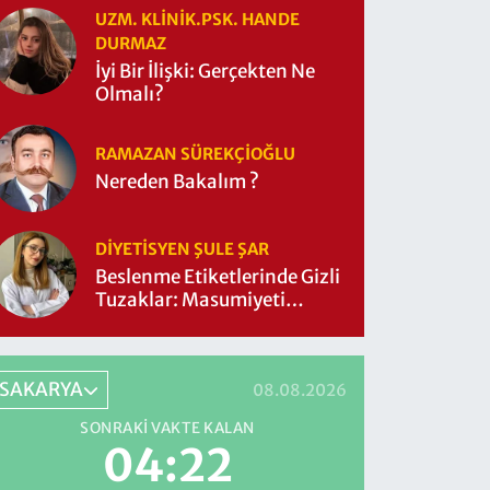
UZM. KLINIK.PSK. HANDE
DURMAZ
İyi Bir İlişki: Gerçekten Ne
Olmalı?
RAMAZAN SÜREKÇIOĞLU
Nereden Bakalım ?
DIYETISYEN ŞULE ŞAR
Beslenme Etiketlerinde Gizli
Tuzaklar: Masumiyeti
Sorgulayalım mı?
SAKARYA
08.08.2026
SONRAKI VAKTE KALAN
04:21