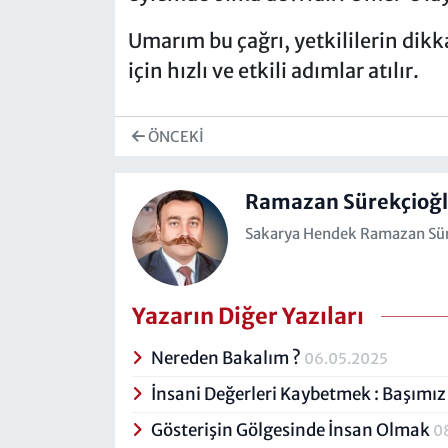
Umarım bu çağrı, yetkililerin dik
için hızlı ve etkili adımlar atılır.
ÖNCEKI
Ramazan Sürekçioğ
Sakarya Hendek Ramazan Sür
Yazarın Diğer Yazıları
Nereden Bakalım ?
06.05.2025
İnsani Değerleri Kaybetmek : Başımı
Gösterişin Gölgesinde İnsan Olmak
0