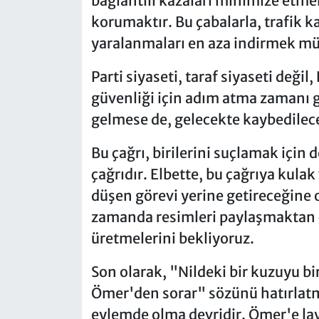
bağlantılı kazaları minimize etme
korumaktır. Bu çabalarla, trafik k
yaralanmaları en aza indirmek 
Parti siyaseti, taraf siyaseti deği
güvenliği için adım atma zamanı g
gelmese de, gelecekte kaybedilece
Bu çağrı, birilerini suçlamak için
çağrıdır. Elbette, bu çağrıya kulak
düşen görevi yerine getireceğine 
zamanda resimleri paylaşmaktan ç
üretmelerini bekliyoruz.
Son olarak, "Nildeki bir kuzuyu bi
Ömer'den sorar" sözünü hatırlatma
eylemde olma devridir. Ömer'e lay