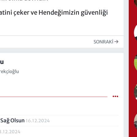
katini çeker ve Hendeğimizin güvenliği
SONRAKI
lu
ekçioğlu
z Sağ Olsun
16.12.2024
8.12.2024