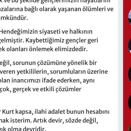
k ve bu şekilde gençlerimizin hayatlarını
azalarına bağlı olarak yaşanan ölümleri ve
mümkündür.
l, Hendeğimizin siyaseti ve halkının
elmiştir. Kaybettiğimiz gençler geri
k olanları önlemek elimizdedir.
 değil, sorunun çözümüne yönelik bir
 veren yetkililerin, sorumluların üzerine
olan inancımızı ifade ederken, aynı
ok, gerçek ve etkili çözümler
r Kurt kapsa, ilahi adalet bunun hesabını
k isterim. Artık devir, sözde değil,
ık olma devridir.