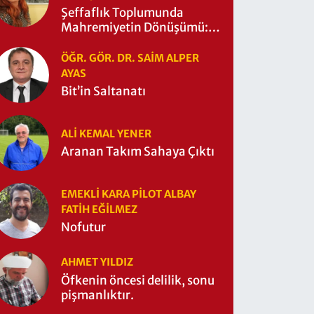
Şeffaflık Toplumunda
Mahremiyetin Dönüşümü:
Mahremiyetin Çitleri Ne
Zaman Yıkıldı?
ÖĞR. GÖR. DR. SAIM ALPER
AYAS
Bit’in Saltanatı
ALI KEMAL YENER
Aranan Takım Sahaya Çıktı
EMEKLI KARA PILOT ALBAY
FATIH EĞİLMEZ
Nofutur
AHMET YILDIZ
Öfkenin öncesi delilik, sonu
pişmanlıktır.