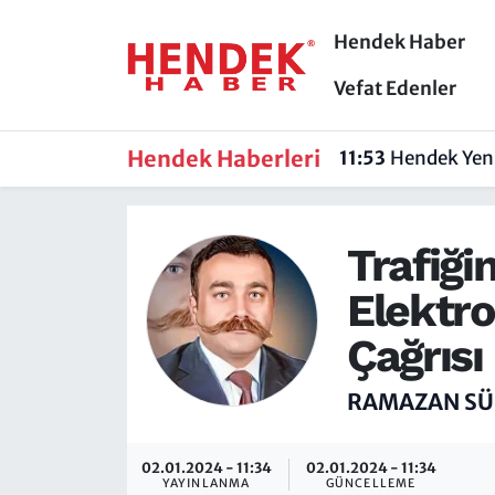
Hendek Haber
Hendek Haber
Hendek Haber
Sakarya Nöbetçi Eczaneler
Vefat Edenler
Güncel Haberler
Güncel Haberler
Sakarya Hava Durumu
Hendek Haberleri
11:53
Hendek Yeni
Sakarya
Siyaset
Sakarya Trafik Yoğunluk Haritası
Trafiği
Spor
Sakarya
Süper Lig Puan Durumu ve Fikstür
Elektro
Nöbetçi Eczaneler
Hakkında
Tüm Manşetler
Çağrısı
Vefat Edenler
Hendek Haber Reklam Servisi
Son Dakika Haberleri
RAMAZAN SÜ
Künye
Haber Arşivi
02.01.2024 - 11:34
02.01.2024 - 11:34
İletişim
YAYINLANMA
GÜNCELLEME