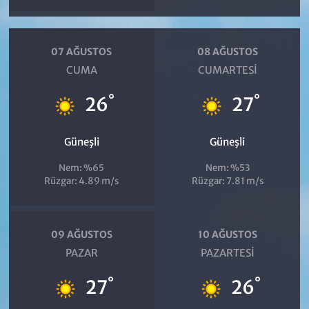
07 AĞUSTOS
08 AĞUSTOS
CUMA
CUMARTESI
°
°
26
27
Güneşli
Güneşli
Nem: %65
Nem: %53
Rüzgar: 4.89 m/s
Rüzgar: 7.81 m/s
09 AĞUSTOS
10 AĞUSTOS
PAZAR
PAZARTESI
°
°
27
26