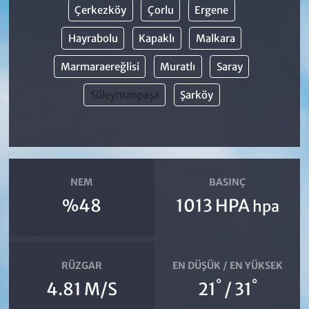
Çerkezköy
Çorlu
Ergene
Hayrabolu
Kapaklı
Malkara
Marmaraereğlisi
Muratlı
Saray
Süleymanpaşa
Şarköy
NEM
BASINÇ
%48
1013 HPA
hpa
RÜZGAR
EN DÜŞÜK / EN YÜKSEK
°
°
4.81 M/S
21
/ 31