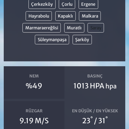
Çerkezköy
Çorlu
Ergene
Hayrabolu
Kapaklı
Malkara
Marmaraereğlisi
Muratlı
Saray
Süleymanpaşa
Şarköy
NEM
BASINÇ
%49
1013 HPA
hpa
RÜZGAR
EN DÜŞÜK / EN YÜKSEK
°
°
9.19 M/S
23
/ 31