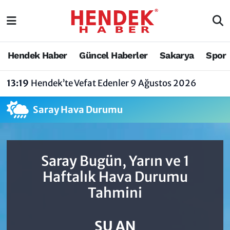
Hendek Haber
Hendek Haber
Sakarya Nöbetçi Eczaneler
Hendek Haber
Güncel Haberler
Sakarya
Spor
Güncel Haberler
Güncel Haberler
Sakarya Hava Durumu
13:19
Hendek’te Vefat Edenler 9 Ağustos 2026
Sakarya
Siyaset
Sakarya Trafik Yoğunluk Haritası
Saray Hava Durumu
Spor
Sakarya
Süper Lig Puan Durumu ve Fikstür
Nöbetçi Eczaneler
Hakkında
Tüm Manşetler
Saray Bugün, Yarın ve 1
Vefat Edenler
Hendek Haber Reklam Servisi
Son Dakika Haberleri
Haftalık Hava Durumu
Tahmini
Künye
Haber Arşivi
İletişim
ŞU AN