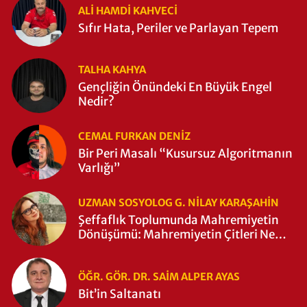
ALI HAMDI KAHVECİ
Sıfır Hata, Periler ve Parlayan Tepem
TALHA KAHYA
Gençliğin Önündeki En Büyük Engel
Nedir?
CEMAL FURKAN DENİZ
Bir Peri Masalı “Kusursuz Algoritmanın
Varlığı”
UZMAN SOSYOLOG G. NILAY KARAŞAHİN
Şeffaflık Toplumunda Mahremiyetin
Dönüşümü: Mahremiyetin Çitleri Ne
Zaman Yıkıldı?
ÖĞR. GÖR. DR. SAIM ALPER AYAS
Bit’in Saltanatı