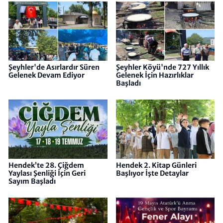
Şeyhler'de Asırlardır Süren
Şeyhler Köyü'nde 727 Yıllık
Gelenek Devam Ediyor
Gelenek İçin Hazırlıklar
Başladı
Hendek’te 28. Çiğdem
Hendek 2. Kitap Günleri
Yaylası Şenliği İçin Geri
Başlıyor İşte Detaylar
Sayım Başladı