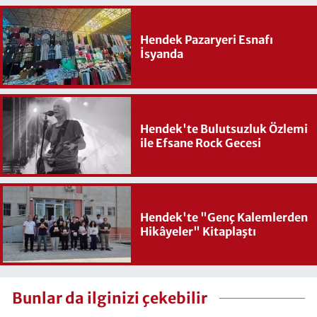
Hendek Pazaryeri Esnafı
İsyanda
Hendek'te Bulutsuzluk Özlemi
ile Efsane Rock Gecesi
Hendek'te "Genç Kalemlerden
Hikâyeler" Kitaplaştı
Bunlar da ilginizi çekebilir