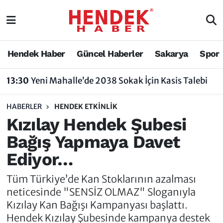
Hendek Haber
Hendek Haber
Sakarya Nöbetçi Eczaneler
Hendek Haber
Güncel Haberler
Sakarya
Spor
Güncel Haberler
Güncel Haberler
Sakarya Hava Durumu
13:30
Yeni Mahalle’de 2038 Sokak İçin Kasis Talebi
Sakarya
Siyaset
Sakarya Trafik Yoğunluk Haritası
HABERLER
HENDEK ETKINLIK
Spor
Sakarya
Süper Lig Puan Durumu ve Fikstür
Kızılay Hendek Şubesi
Bağış Yapmaya Davet
Nöbetçi Eczaneler
Hakkında
Tüm Manşetler
Ediyor…
Vefat Edenler
Hendek Haber Reklam Servisi
Son Dakika Haberleri
Tüm Türkiye’de Kan Stoklarının azalması
Künye
Haber Arşivi
neticesinde "SENSİZ OLMAZ" Sloganıyla
Kızılay Kan Bağışı Kampanyası başlattı.
İletişim
Hendek Kızılay Şubesinde kampanya destek