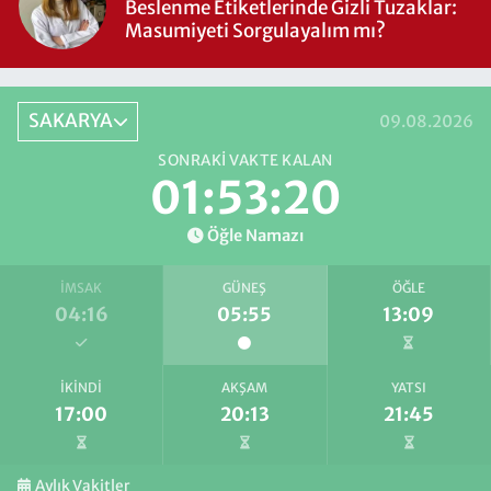
Beslenme Etiketlerinde Gizli Tuzaklar:
Masumiyeti Sorgulayalım mı?
SAKARYA
09.08.2026
SONRAKI VAKTE KALAN
01:53:19
Öğle Namazı
İMSAK
GÜNEŞ
ÖĞLE
04:16
05:55
13:09
İKINDI
AKŞAM
YATSI
17:00
20:13
21:45
Aylık Vakitler