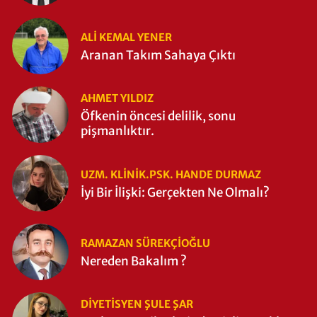
ALI KEMAL YENER
Aranan Takım Sahaya Çıktı
AHMET YILDIZ
Öfkenin öncesi delilik, sonu
pişmanlıktır.
UZM. KLINIK.PSK. HANDE DURMAZ
İyi Bir İlişki: Gerçekten Ne Olmalı?
RAMAZAN SÜREKÇIOĞLU
Nereden Bakalım ?
DIYETISYEN ŞULE ŞAR