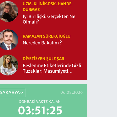
UZM. KLINIK.PSK. HANDE
DURMAZ
İyi Bir İlişki: Gerçekten Ne
Olmalı?
RAMAZAN SÜREKÇIOĞLU
Nereden Bakalım ?
DIYETISYEN ŞULE ŞAR
Beslenme Etiketlerinde Gizli
Tuzaklar: Masumiyeti
Sorgulayalım mı?
SAKARYA
06.08.2026
SONRAKI VAKTE KALAN
03:51:24