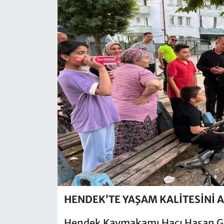
HENDEK’TE YAŞAM KALİTESİNİ 
Hendek Kaymakamı Hacı Hasan Gökp