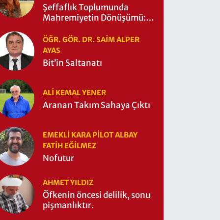
Şeffaflık Toplumunda
Mahremiyetin Dönüşümü:
Mahremiyetin Çitleri Ne
Zaman Yıkıldı?
ÖĞR. GÖR. DR. SAIM ALPER
AYAS
Bit’in Saltanatı
ALI KEMAL YENER
Aranan Takım Sahaya Çıktı
EMEKLI KARA PILOT ALBAY
FATIH EĞİLMEZ
Nofutur
AHMET YILDIZ
Öfkenin öncesi delilik, sonu
pişmanlıktır.