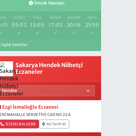
İmsak Namazı
SAK
GÜNEŞ
ÖĞLE
İKINDI
AKŞAM
YATSI
:11
05:52
13:09
17:02
20:16
21:50
Aylık Vakitler
Sakarya Hendek Nöbetçi
Eczaneler
Ezgi İsmailoğlu Eczanesi
ENİ MAHALLE SERVETİYE CAD NO 22 A
0 (536) 814 22 88
Yol Tarifi Al