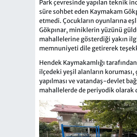
Park çevresinde yapılan teknik in
süre sohbet eden Kaymakam Gökpı
etmedi. Çocukların oyunlarına eşli
Gökpınar, miniklerin yüzünü güld
mahallelerine gösterdiği yakın il
memnuniyeti dile getirerek teşekkü
Hendek Kaymakamlığı tarafından o
ilçedeki yeşil alanların koruması,
yapılması ve vatandaş-devlet bağ
mahallelerde de periyodik olarak d