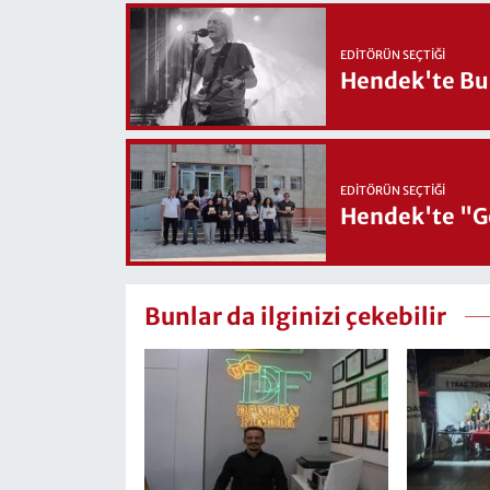
EDITÖRÜN SEÇTIĞI
Hendek'te Bul
EDITÖRÜN SEÇTIĞI
Hendek'te "Ge
Bunlar da ilginizi çekebilir