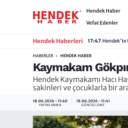
Hendek Haber
Hendek Haber
Hendek Haber
Sakarya Nöbetçi Eczaneler
Vefat Edenler
Güncel Haberler
Güncel Haberler
Sakarya Hava Durumu
Hendek Haberleri
17:47
Hendek'te B
Sakarya
Siyaset
Sakarya Trafik Yoğunluk Haritası
HABERLER
HENDEK HABER
Kaymakam Gökpına
Spor
Sakarya
Süper Lig Puan Durumu ve Fikstür
Hendek Kaymakamı Hacı Hasa
Nöbetçi Eczaneler
Hakkında
Tüm Manşetler
sakinleri ve çocuklarla bir ar
Vefat Edenler
Hendek Haber Reklam Servisi
Son Dakika Haberleri
18.06.2026 - 11:40
18.06.2026 - 11:41
YAYINLANMA
GÜNCELLEME
Künye
Haber Arşivi
İletişim