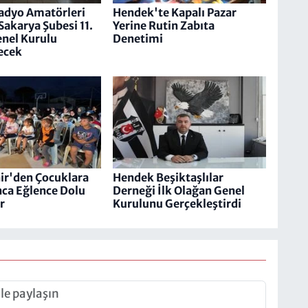
adyo Amatörleri
Hendek'te Kapalı Pazar
​​​ Sakarya Şubesi 11.
Yerine Rutin Zabıta
nel Kurulu
Denetimi
ecek
ir'den Çocuklara
Hendek Beşiktaşlılar
ca Eğlence Dolu
Derneği İlk Olağan Genel
r
Kurulunu Gerçekleştirdi