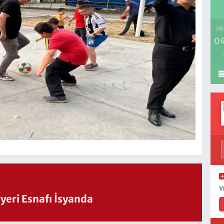
İM
04
Y
eri Esnafı İsyanda