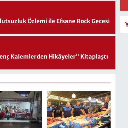
utsuzluk Özlemi ile Efsane Rock Gecesi
nç Kalemlerden Hikâyeler" Kitaplaştı