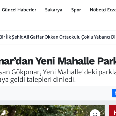
Güncel Haberler
Sakarya
Spor
Nöbetçi Ecz
ir İlk Şehit Ali Gaffar Okkan Ortaokulu Çoklu Yabancı 
r’dan Yeni Mahalle Park
n Gökpınar, Yeni Mahalle'deki parkla
aya geldi talepleri dinledi.