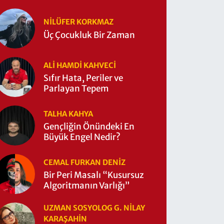
NILÜFER KORKMAZ
Üç Çocukluk Bir Zaman
ALI HAMDI KAHVECİ
Sıfır Hata, Periler ve
Parlayan Tepem
TALHA KAHYA
Gençliğin Önündeki En
Büyük Engel Nedir?
CEMAL FURKAN DENİZ
Bir Peri Masalı “Kusursuz
Algoritmanın Varlığı”
UZMAN SOSYOLOG G. NILAY
KARAŞAHİN