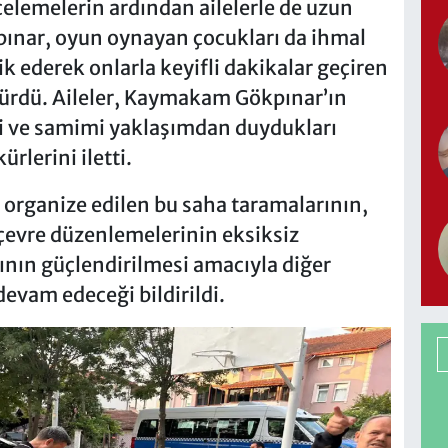
celemelerin ardından ailelerle de uzun
nar, oyun oynayan çocukları da ihmal
k ederek onlarla keyifli dakikalar geçiren
ürdü. Aileler, Kaymakam Gökpınar’ın
gi ve samimi yaklaşımdan duydukları
rlerini iletti.
rganize edilen bu saha taramalarının,
 çevre düzenlemelerinin eksiksiz
ının güçlendirilmesi amacıyla diğer
evam edeceği bildirildi.