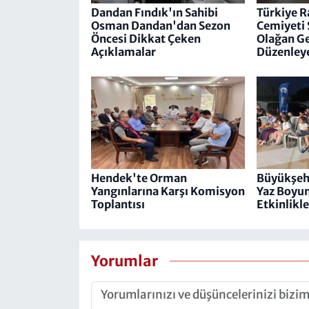
Dandan Fındık'ın Sahibi
Türkiye R
Osman Dandan'dan Sezon
Cemiyeti​​​​
Öncesi Dikkat Çeken
Olağan Ge
Açıklamalar
Düzenley
Hendek'te Orman
Büyükşeh
Yangınlarına Karşı Komisyon
Yaz Boyun
Toplantısı
Etkinlikle
Yorumlar