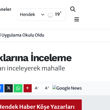
aneler
°
19
Hendek
Dil Uygulama Okulu Oldu
larına İnceleme
rı inceleyerek mahalle
-
+
A
A
Hendek Haber Köşe Yazarları