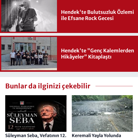
Hendek'te Bulutsuzluk Özlemi
ile Efsane Rock Gecesi
Hendek'te "Genç Kalemlerden
Hikâyeler" Kitaplaştı
Bunlar da ilginizi çekebilir
Süleyman Seba, Vefatının 12.
Keremali Yayla Yolunda