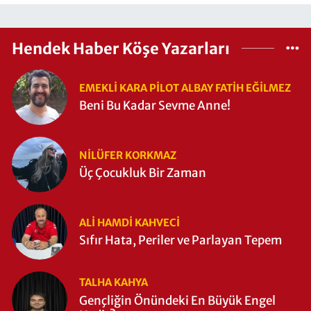
Hendek Haber Köşe Yazarları
EMEKLI KARA PILOT ALBAY FATIH EĞİLMEZ
Beni Bu Kadar Sevme Anne!
NILÜFER KORKMAZ
Üç Çocukluk Bir Zaman
ALI HAMDI KAHVECİ
Sıfır Hata, Periler ve Parlayan Tepem
TALHA KAHYA
Gençliğin Önündeki En Büyük Engel