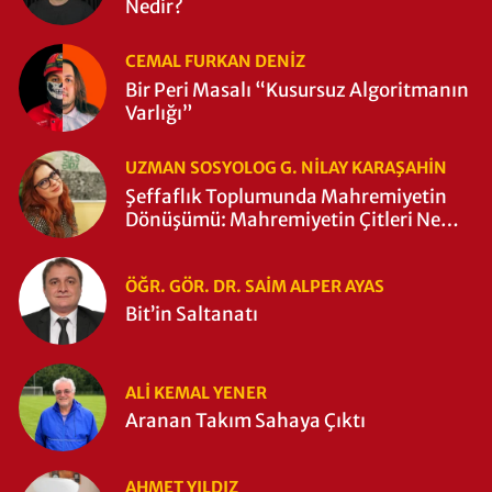
Nedir?
CEMAL FURKAN DENİZ
Bir Peri Masalı “Kusursuz Algoritmanın
Varlığı”
UZMAN SOSYOLOG G. NILAY KARAŞAHİN
Şeffaflık Toplumunda Mahremiyetin
Dönüşümü: Mahremiyetin Çitleri Ne
Zaman Yıkıldı?
ÖĞR. GÖR. DR. SAIM ALPER AYAS
Bit’in Saltanatı
ALI KEMAL YENER
Aranan Takım Sahaya Çıktı
AHMET YILDIZ