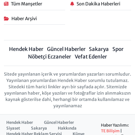
Tüm Manşetler
Son Dakika Haberleri
Haber Arşivi
Hendek Haber
Güncel Haberler
Sakarya
Spor
Nöbetçi Eczaneler
Vefat Edenler
Sitede yayınlanan içerik ve yorumlardan yazarları sorumludur.
Yayınlanan yorumlardan Hendek Haber sorumlu tutulamaz.
Sitedeki tüm harici linkler ayrı bir sayfada açılır. Sitemizde
yayınlanan haber, köşe yazıları ve fotoğraflar izin alınmaksızın
kaynak gösterilse dahi, herhangi bir ortamda kullanılamaz ve
yayınlanamaz
Hendek Haber
Güncel Haberler
Haber Yazılımı:
Siyaset
Sakarya
Hakkında
TE Bilişim
|
Hendek Haber Reklam Servisi
Künye