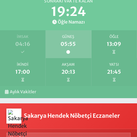
SONRAKI VAKTE KALAN
19:23
Öğle Namazı
İMSAK
GÜNEŞ
ÖĞLE
04:16
05:55
13:09
İKINDI
AKŞAM
YATSI
17:00
20:13
21:45
Aylık Vakitler
Sakarya Hendek Nöbetçi Eczaneler