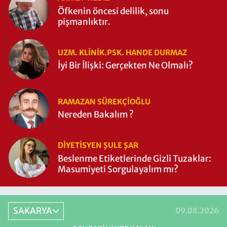
Öfkenin öncesi delilik, sonu
pişmanlıktır.
UZM. KLINIK.PSK. HANDE DURMAZ
İyi Bir İlişki: Gerçekten Ne Olmalı?
RAMAZAN SÜREKÇIOĞLU
Nereden Bakalım ?
DIYETISYEN ŞULE ŞAR
Beslenme Etiketlerinde Gizli Tuzaklar:
Masumiyeti Sorgulayalım mı?
SAKARYA
09.08.2026