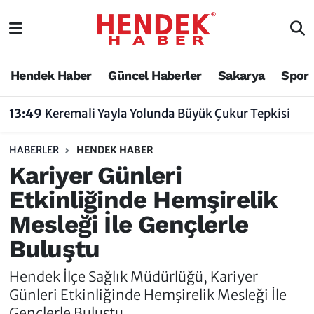
Hendek Haber
Hendek Haber
Sakarya Nöbetçi Eczaneler
Hendek Haber
Güncel Haberler
Sakarya
Spor
Güncel Haberler
Güncel Haberler
Sakarya Hava Durumu
13:49
Keremali Yayla Yolunda Büyük Çukur Tepkisi
Sakarya
Siyaset
Sakarya Trafik Yoğunluk Haritası
HABERLER
HENDEK HABER
Spor
Sakarya
Süper Lig Puan Durumu ve Fikstür
Kariyer Günleri
Etkinliğinde Hemşirelik
Nöbetçi Eczaneler
Hakkında
Tüm Manşetler
Mesleği İle Gençlerle
Vefat Edenler
Hendek Haber Reklam Servisi
Son Dakika Haberleri
Buluştu
Künye
Haber Arşivi
Hendek İlçe Sağlık Müdürlüğü, Kariyer
Günleri Etkinliğinde Hemşirelik Mesleği İle
İletişim
Gençlerle Buluştu